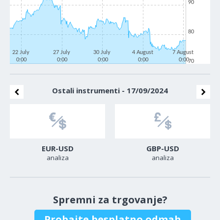
90
80
22 July
27 July
30 July
4 August
7 August
0:00
0:00
0:00
0:00
0:00
70
Ostali instrumenti - 17/09/2024
EUR-USD
GBP-USD
analiza
analiza
Spremni za trgovanje?
Probajte besplatno odmah