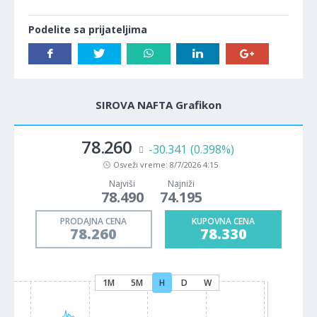
Podelite sa prijateljima
SIROVA NAFTA Grafikon
78.260
-30.341
(0.398%)
Osveži vreme:
8/7/2026 4:15
Najviši
Najniži
78.490
74.195
PRODAJNA CENA
KUPOVNA CENA
78.260
78.330
1M
5M
H
D
W