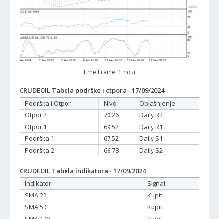
Time Frame: 1 hour
CRUDEOIL Tabela podrške i otpora - 17/09/2024
Podrška i Otpor
Nivo
Objašnjenje
Otpor 2
70.26
Daily R2
Otpor 1
69.52
Daily R1
Podrška 1
67.52
Daily S1
Podrška 2
66.78
Daily S2
CRUDEOIL Tabela indikatora - 17/09/2024
Indikator
Signal
SMA 20
Kupiti
SMA 50
Kupiti
SMA 100
Kupiti