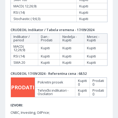
MACD( 12;26;9)
Kupiti
RSI (14)
Kupiti
Stochastic ( 9;6;3)
Kupiti
CRUDEOIL Indikator / Tabela vremena - 17/09/2024
Indikator /
Dan -
Nedelja -
Mesec -
period
Prodati
Kupiti
Kupiti
MACD(
Kupiti
Kupiti
Kupiti
12;26;9)
RSI (14)
Kupiti
Kupiti
Kupiti
SMA 20
Kupiti
Kupiti
Kupiti
CRUDEOIL 17/09/2024 - Referentna cena : 68.52
Kupiti
Prodati
Pokretni prosek
()
()
PRODATI
Tehnički indikatori -
Kupiti
Prodati
Oscilatori
()
()
IZVORI:
CNBC, Investing, OilPrice;