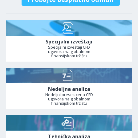
Specijalni izveštaji
Specijalni izveštaji CFD
ugovora na globalnom
finansijskom tržištu
Nedeljna analiza
Nedeljni presek cena CFD
ugovora na globalnom
finansijskom tržištu
Tehnička analiza