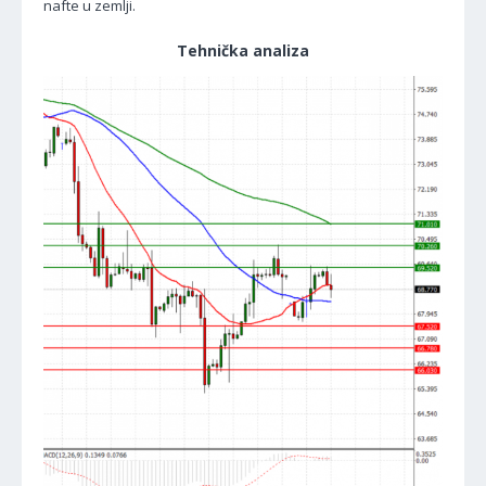
nafte u zemlji.
Tehnička analiza