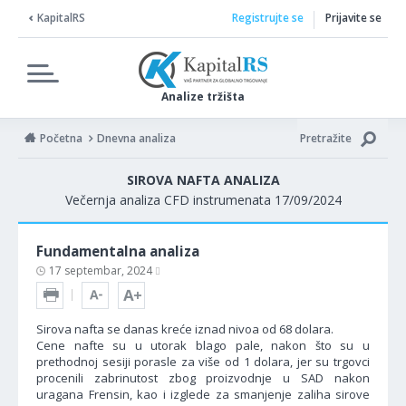
KapitalRS
Registrujte se
Prijavite se
Analize tržišta
Početna
Dnevna analiza
Pretražite
SIROVA NAFTA ANALIZA
Večernja analiza CFD instrumenata 17/09/2024
Fundamentalna analiza
17 septembar, 2024
Sirova nafta se danas kreće iznad nivoa od 68 dolara.
Cene nafte su u utorak blago pale, nakon što su u
prethodnoj sesiji porasle za više od 1 dolara, jer su trgovci
procenili zabrinutost zbog proizvodnje u SAD nakon
uragana Frensin, kao i izglede za smanjenje zaliha sirove