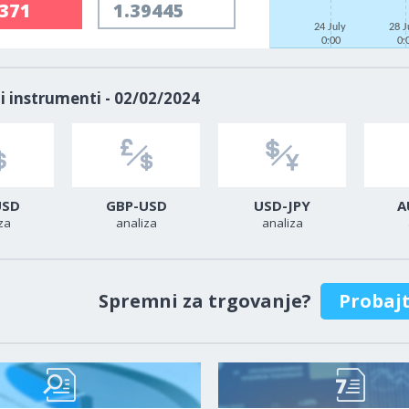
9371
1.39445
24 July
28 J
0:00
0:
i instrumenti - 02/02/2024
USD
GBP-USD
USD-JPY
A
za
analiza
analiza
Spremni za trgovanje?
Probaj