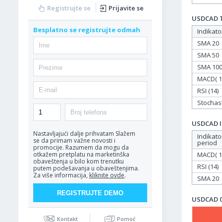
Registrujte se
Prijavite se
USDCAD Ta
Besplatno se registrujte odmah
Indikato
SMA 20
SMA 50
SMA 10
MACD( 12
RSI (14)
Stochasti
USDCAD In
Nastavljajući dalje prihvatam
Slažem
Indikato
se da primam važne novosti i
period
promocije. Razumem da mogu da
MACD( 12
otkažem pretplatu na marketinška
obaveštenja u bilo kom trenutku
RSI (14)
putem podešavanja u obaveštenjima.
Za više informacija,
kliknite ovde
.
SMA 20
USDCAD 02
Kontakt
Pomoć