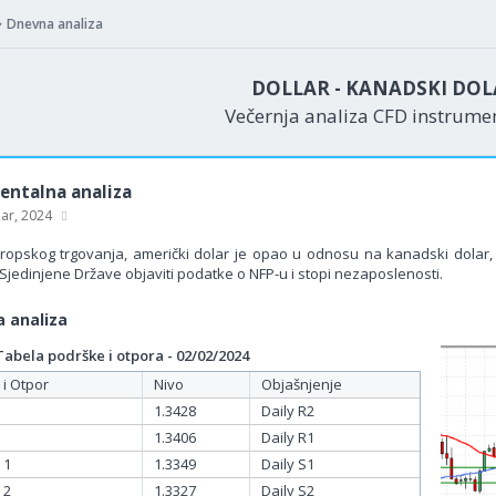
Dnevna analiza
DOLLAR - KANADSKI DOL
Večernja analiza CFD instrum
ntalna analiza
uar, 2024
opskog trgovanja, američki dolar je opao u odnosu na kanadski dolar
Sjedinjene Države objaviti podatke o NFP-u i stopi nezaposlenosti.
 analiza
bela podrške i otpora - 02/02/2024
 i Otpor
Nivo
Objašnjenje
1.3428
Daily R2
1.3406
Daily R1
 1
1.3349
Daily S1
 2
1.3327
Daily S2