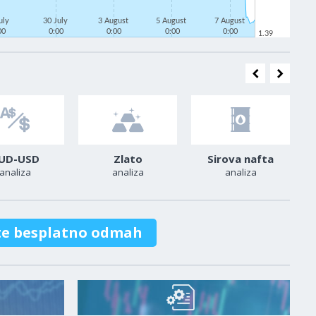
uly
30 July
3 August
5 August
7 August
00
0:00
0:00
0:00
0:00
1.39
UD-USD
Zlato
Sirova nafta
analiza
analiza
analiza
te besplatno odmah