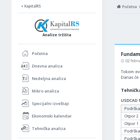
KapitalRS
Početna
Analize tržišta
Početna
Fundame
02 febr
Dnevna analiza
Tokom evr
Danas će 
Nedeljna analiza
Tehnička
Mikro analiza
USDCAD Ta
Specijalni izveštaji
Podrška
Ekonomski kalendar
Otpor 2
Otpor 1
Tehnička analiza
Podrška
Podrška