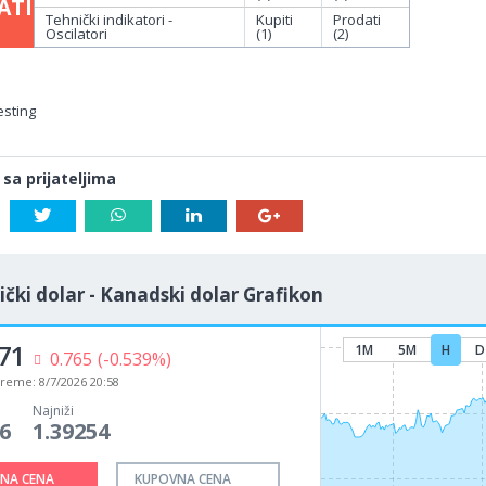
ATI
Tehnički indikatori -
Kupiti
Prodati
Oscilatori
(1)
(2)
esting
 sa prijateljima
čki dolar - Kanadski dolar Grafikon
71
1M
5M
H
D
0.765
(-0.539%)
vreme:
8/7/2026 20:58
Najniži
6
1.39254
NA CENA
KUPOVNA CENA