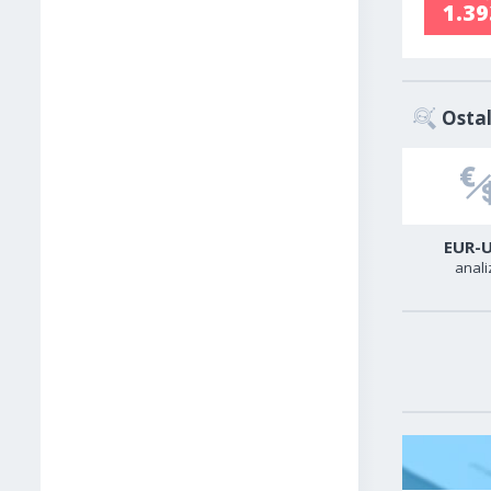
1.3
Ostal
USD-TRY
GER40
EUR-
analiza
analiza
anali