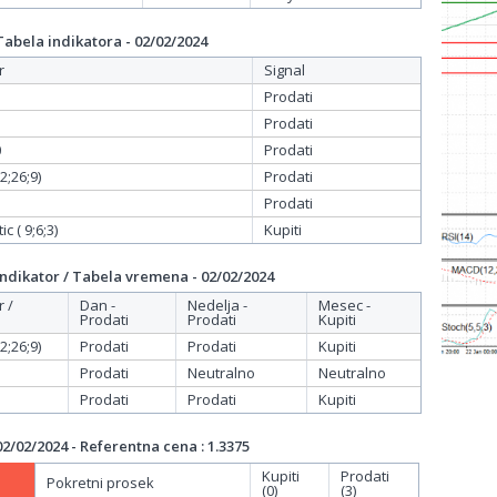
bela indikatora - 02/02/2024
r
Signal
Prodati
Prodati
0
Prodati
;26;9)
Prodati
Prodati
c ( 9;6;3)
Kupiti
dikator / Tabela vremena - 02/02/2024
r /
Dan -
Nedelja -
Mesec -
Prodati
Prodati
Kupiti
;26;9)
Prodati
Prodati
Kupiti
Prodati
Neutralno
Neutralno
Prodati
Prodati
Kupiti
/02/2024 - Referentna cena : 1.3375
Kupiti
Prodati
Pokretni prosek
(0)
(3)