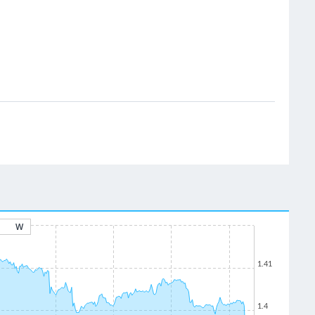
W
1.41
1.4