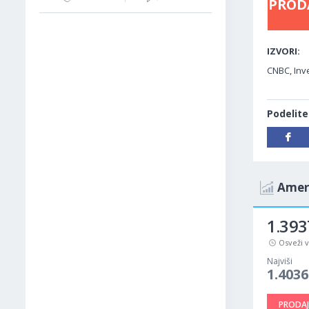
PROD
IZVORI:
CNBC, Inv
Podelite
Ameri
1.393
Osveži 
Najviši
1.4036
PRODAJ