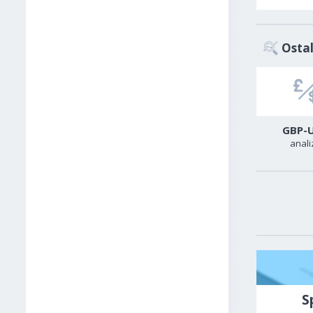
Ostal
USD-CAD
GER40
GBP-
analiza
analiza
anali
S