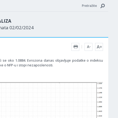
Pretražite
ALIZA
enata 02/02/2024
i se oko 1.0884. Evrozona danas objavljuje podatke o indeksu
e o NFP-u i stopi nezaposlenosti.