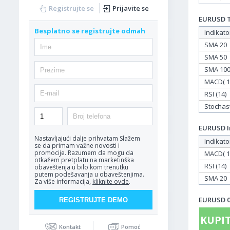
Registrujte se
Prijavite se
EURUSD Ta
Besplatno se registrujte odmah
Indikato
SMA 20
SMA 50
SMA 10
MACD( 12
RSI (14)
Stochasti
EURUSD In
Nastavljajući dalje prihvatam
Slažem
Indikato
se da primam važne novosti i
promocije. Razumem da mogu da
MACD( 12
otkažem pretplatu na marketinška
RSI (14)
obaveštenja u bilo kom trenutku
putem podešavanja u obaveštenjima.
SMA 20
Za više informacija,
kliknite ovde
.
EURUSD 02
KUPIT
Kontakt
Pomoć