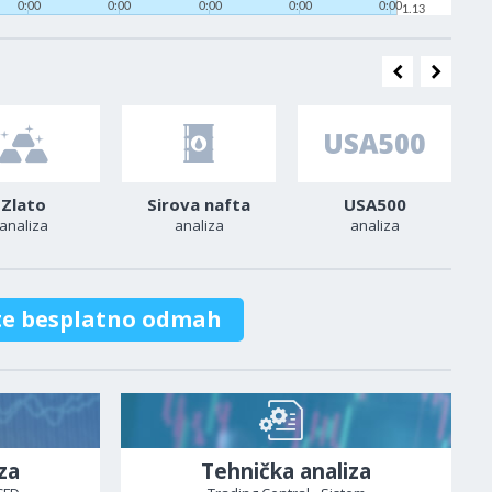
0:00
0:00
0:00
0:00
0:00
1.13
Zlato
Sirova nafta
USA500
analiza
analiza
analiza
te besplatno odmah
za
Tehnička analiza