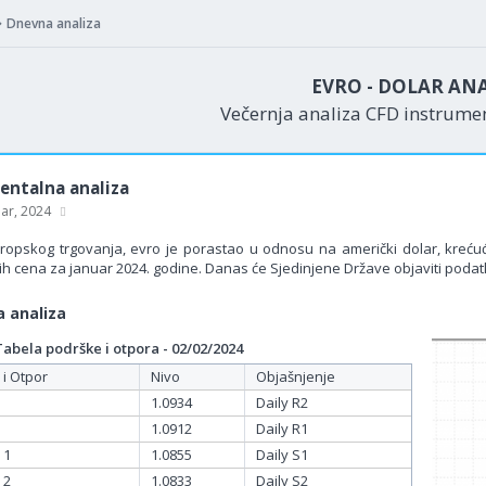
Dnevna analiza
EVRO - DOLAR AN
Večernja analiza CFD instrum
ntalna analiza
uar, 2024
opskog trgovanja, evro je porastao u odnosu na američki dolar, krećuć
ih cena za januar 2024. godine. Danas će Sjedinjene Države objaviti podatk
 analiza
bela podrške i otpora - 02/02/2024
 i Otpor
Nivo
Objašnjenje
1.0934
Daily R2
1.0912
Daily R1
 1
1.0855
Daily S1
 2
1.0833
Daily S2