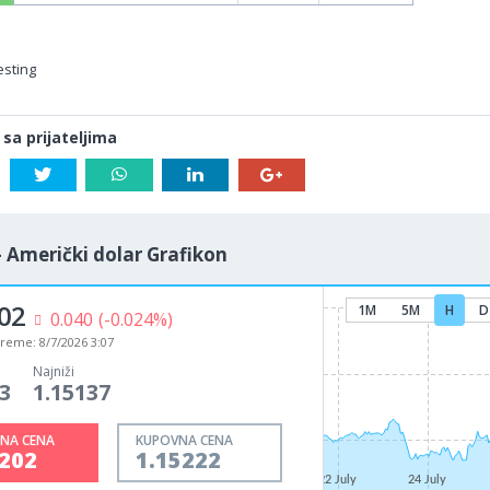
esting
 sa prijateljima
- Američki dolar Grafikon
02
1M
5M
H
D
0.040
(-0.024%)
vreme:
8/7/2026 3:07
Najniži
3
1.15137
NA CENA
KUPOVNA CENA
5202
1.15222
22 July
24 July