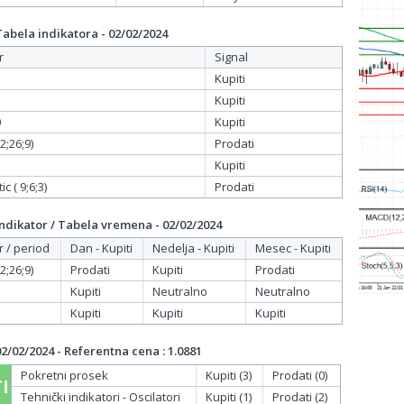
bela indikatora - 02/02/2024
r
Signal
Kupiti
Kupiti
0
Kupiti
;26;9)
Prodati
Kupiti
c ( 9;6;3)
Prodati
dikator / Tabela vremena - 02/02/2024
r / period
Dan - Kupiti
Nedelja - Kupiti
Mesec - Kupiti
;26;9)
Prodati
Kupiti
Prodati
Kupiti
Neutralno
Neutralno
Kupiti
Kupiti
Kupiti
/02/2024 - Referentna cena : 1.0881
Pokretni prosek
Kupiti (3)
Prodati (0)
I
Tehnički indikatori - Oscilatori
Kupiti (1)
Prodati (2)