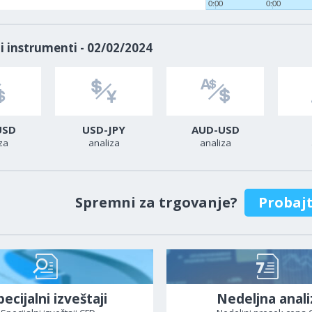
0:00
0:00
i instrumenti - 02/02/2024
USD
USD-JPY
AUD-USD
za
analiza
analiza
Spremni za trgovanje?
Probaj
pecijalni izveštaji
Nedeljna anali