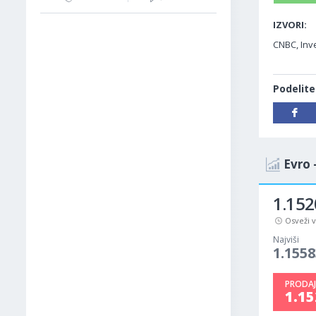
IZVORI:
CNBC, Inv
Podelite
Evro 
1.152
Osveži 
Najviši
1.1558
PRODAJ
1.1