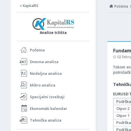
KapitalRS
Početna
Analize tržišta
Početna
Fundame
02 febr
Dnevna analiza
Tokom evr
potrošačk
Nedeljna analiza
Tehnička
Mikro analiza
EURUSD Ta
Specijalni izveštaji
Podrška
Ekonomski kalendar
Otpor 2
Otpor 1
Tehnička analiza
Podrška
Podrška