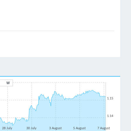
W
1.15
1.14
28 July
30 July
3 August
5 August
7 August