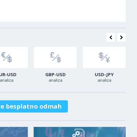
UR-USD
GBP-USD
USD-JPY
analiza
analiza
analiza
te besplatno odmah