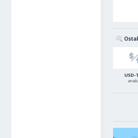
Ostal
Zlato
Sirova nafta
USD-
analiza
analiza
anali