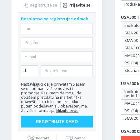
Podrška
Registrujte se
Prijavite se
USA500 Ta
Besplatno se registrujte odmah
Indikato
SMA 20
SMA 50
SMA 10
MACD( 12
RSI (14)
Stochasti
USA500 In
Nastavljajući dalje prihvatam
Slažem
se da primam važne novosti i
Indikato
promocije. Razumem da mogu da
period
otkažem pretplatu na marketinška
obaveštenja u bilo kom trenutku
MACD( 12
putem podešavanja u obaveštenjima.
RSI (14)
Za više informacija,
kliknite ovde
.
SMA 20
USA500 08
Kontakt
Pomoć