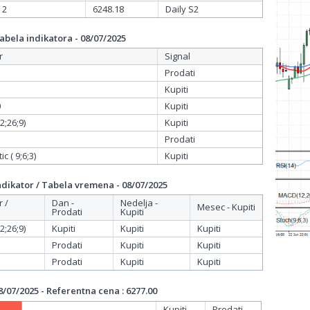
 2
6248.18
Daily S2
bela indikatora - 08/07/2025
r
Signal
Prodati
Kupiti
0
Kupiti
;26;9)
Kupiti
Prodati
c ( 9;6;3)
Kupiti
dikator / Tabela vremena - 08/07/2025
r /
Dan -
Nedelja -
Mesec - Kupiti
Prodati
Kupiti
;26;9)
Kupiti
Kupiti
Kupiti
Prodati
Kupiti
Kupiti
Prodati
Kupiti
Kupiti
/07/2025 - Referentna cena : 6277.00
Kupiti
Prodati