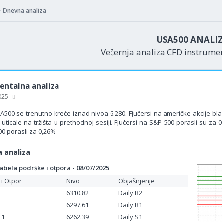
Dnevna analiza
USA500 ANALI
Večernja analiza CFD instrum
ntalna analiza
2025
A500 se trenutno kreće iznad nivoa 6.280. Fjučersi na američke akcije bla
uticale na tržišta u prethodnoj sesiji. Fjučersi na S&P 500 porasli su za 
0 porasli za 0,26%.
 analiza
bela podrške i otpora - 08/07/2025
 i Otpor
Nivo
Objašnjenje
6310.82
Daily R2
6297.61
Daily R1
 1
6262.39
Daily S1