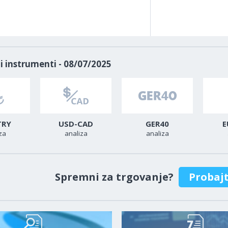
i instrumenti - 08/07/2025
TRY
USD-CAD
GER40
E
za
analiza
analiza
Spremni za trgovanje?
Probaj