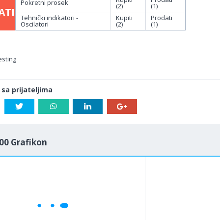
Pokretni prosek
(2)
(1)
ATI
Tehnički indikatori -
Kupiti
Prodati
Oscilatori
(2)
(1)
esting
 sa prijateljima
00 Grafikon
1M
5M
H
D