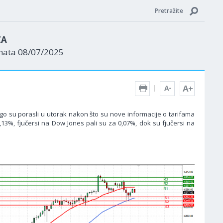
Pretražite
ZA
enata 08/07/2025
go su porasli u utorak nakon što su nove informacije o tarifama
0,13%, fjučersi na Dow Jones pali su za 0,07%, dok su fjučersi na