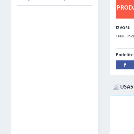
PROD
IZVORI:
CNBC, Inv
Podelite
USA5