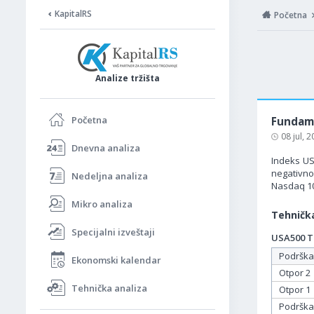
KapitalRS
Početna
Analize tržišta
Početna
Fundame
08 jul, 
Dnevna analiza
Indeks US
negativno 
Nedeljna analiza
Nasdaq 10
Mikro analiza
Tehnička
Specijalni izveštaji
USA500 Ta
Podrška
Ekonomski kalendar
Otpor 2
Tehnička analiza
Otpor 1
Podrška