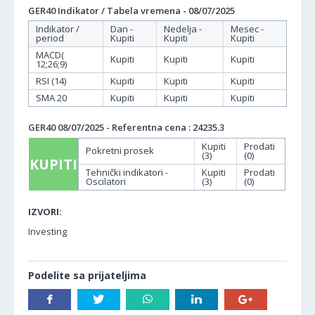
GER40 Indikator / Tabela vremena - 08/07/2025
Indikator /
Dan -
Nedelja -
Mesec -
period
Kupiti
Kupiti
Kupiti
MACD(
Kupiti
Kupiti
Kupiti
12;26;9)
RSI (14)
Kupiti
Kupiti
Kupiti
SMA 20
Kupiti
Kupiti
Kupiti
GER40 08/07/2025 - Referentna cena : 24235.3
Kupiti
Prodati
Pokretni prosek
(3)
(0)
KUPITI
Tehnički indikatori -
Kupiti
Prodati
Oscilatori
(3)
(0)
IZVORI:
Investing
Podelite sa prijateljima