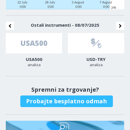
22 July
28 July
3 August
7 August
0:00
0:00
0:00
0:00
24k
Ostali instrumenti - 08/07/2025
USA500
USD-TRY
analiza
analiza
Spremni za trgovanje?
Probajte besplatno odmah