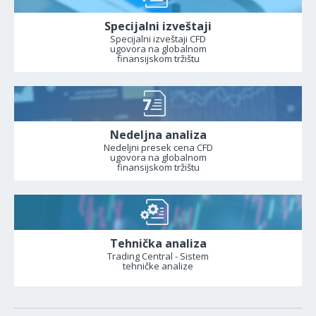
Specijalni izveštaji
Specijalni izveštaji CFD
ugovora na globalnom
finansijskom tržištu
Nedeljna analiza
Nedeljni presek cena CFD
ugovora na globalnom
finansijskom tržištu
Tehnička analiza
Trading Central - Sistem
tehničke analize