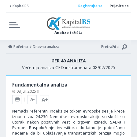
KapitalRS
Registrujte se
Prijavite se
Analize tržišta
Početna
Dnevna analiza
Pretražite
GER 40 ANALIZA
Večernja analiza CFD instrumenata 08/07/2025
Fundamentalna analiza
08 jul, 2025
Nemački referentni indeks se tokom evropske sesije kreće
iznad nivoa 24.230. Nemačke i evropske akcije su skočile u
utorak nakon pozitivnih vesti o trgovini između SAD-a i
Evrope. Raspoloženje investitora dodatno je poboljšano
nadama da bi ublažavanje transatlantskih tenzija moglo