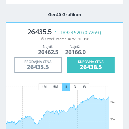
Ger40 Grafikon
26435.0
-18873.200
(0.724%)
Osveži vreme:
8/7/2026 11:43
Najviši
Najniži
26462.5
26166.0
PRODAJNA CENA
KUPOVNA CENA
26435.0
26438.0
1M
5M
H
D
W
26k
25k