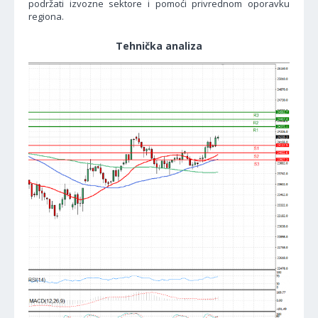
podržati izvozne sektore i pomoći privrednom oporavku
regiona.
Tehnička analiza