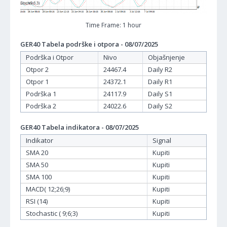
Time Frame: 1 hour
GER40 Tabela podrške i otpora - 08/07/2025
Podrška i Otpor
Nivo
Objašnjenje
Otpor 2
24467.4
Daily R2
Otpor 1
24372.1
Daily R1
Podrška 1
24117.9
Daily S1
Podrška 2
24022.6
Daily S2
GER40 Tabela indikatora - 08/07/2025
Indikator
Signal
SMA 20
Kupiti
SMA 50
Kupiti
SMA 100
Kupiti
MACD( 12;26;9)
Kupiti
RSI (14)
Kupiti
Stochastic ( 9;6;3)
Kupiti