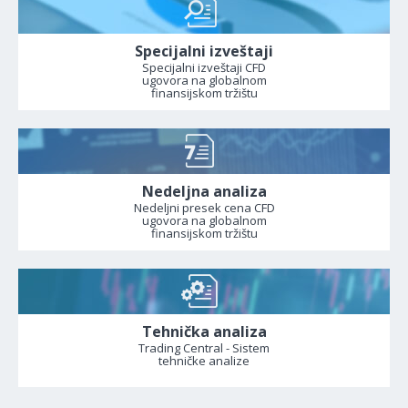
Specijalni izveštaji
Specijalni izveštaji CFD
ugovora na globalnom
finansijskom tržištu
Nedeljna analiza
Nedeljni presek cena CFD
ugovora na globalnom
finansijskom tržištu
Tehnička analiza
Trading Central - Sistem
tehničke analize