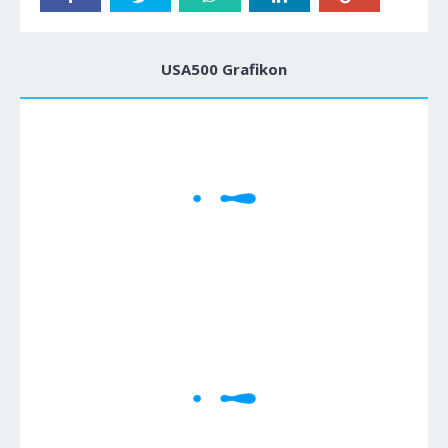
USA500 Grafikon
1M
5M
H
D
W
Cene se učitavaju..