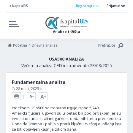
KapitalRS
Registrujte se
Prijavite se
Analize tržišta
Početna
Dnevna analiza
Pretražite
USA500 ANALIZA
Večernja analiza CFD instrumenata 28/03/2025
Fundamentalna analiza
28 mart, 2025
Indeksom USA500 se trenutno trguje ispod 5,740.
Američki fjučers ugovori su u petak bili pod pritiskom jer su
investitori analizirali mogućnost dodatnih tarifa predsednika
Donalda Trampa i pažljivo pratili ključni izveštaj o inflaciji koji
će biti objavljen kasnije tokom dana.