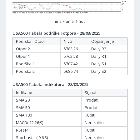
Time Frame: 1 hour
USA500 Tabela podrške i otpora - 28/03/2025
Podrška i Otpor
Nivo
Objašnjenje
Otpor 2
5783.26
Daily R2
Otpor 1
5762.58
Daily R1
Podrška 1
5707.42
Daily S1
Podrška 2
5686.74
Daily S2
USA500 Tabela indikatora - 28/03/2025
Indikator
Signal
SMA 20
Prodati
SMA 50
Prodati
SMA 100
Kupiti
MACD( 12;26;9)
Neutralno
RSI (14)
Kupiti
Stochastic ( 9;6;3)
Neutralno