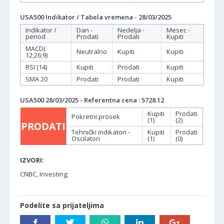
USA500 Indikator / Tabela vremena - 28/03/2025
Indikator /
Dan -
Nedelja -
Mesec -
period
Prodati
Prodati
Kupiti
MACD(
Neutralno
Kupiti
Kupiti
12;26;9)
RSI (14)
Kupiti
Prodati
Kupiti
SMA 20
Prodati
Prodati
Kupiti
USA500 28/03/2025 - Referentna cena : 5728.12
Kupiti
Prodati
Pokretni prosek
(1)
(2)
PRODATI
Tehnički indikatori -
Kupiti
Prodati
Oscilatori
(1)
(0)
IZVORI:
CNBC, Investing;
Podelite sa prijateljima