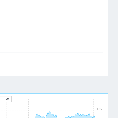
W
1.35