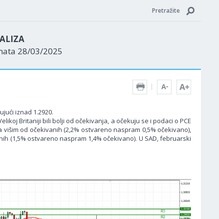
Pretražite
ALIZA
enata 28/03/2025
ujući iznad 1.2920.
koj Britaniji bili bolji od očekivanja, a očekuju se i podaci o PCE
ima višim od očekivanih (2,2% ostvareno naspram 0,5% očekivano),
vanih (1,5% ostvareno naspram 1,4% očekivano). U SAD, februarski