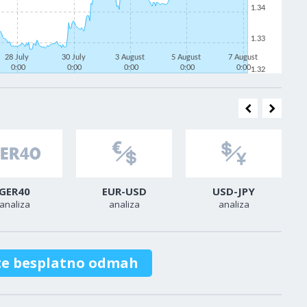
1.34
1.33
28 July
30 July
3 August
5 August
7 August
0:00
0:00
0:00
0:00
0:00
1.32
GER40
EUR-USD
USD-JPY
analiza
analiza
analiza
te besplatno odmah