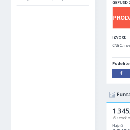
GBPUSD 28
PROD
IZVORI:
CNBC, Inve
Podelite
Funta
1.345
Osveži 
Najviši