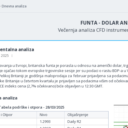
Dnevna analiza
FUNTA - DOLAR AN
Večernja analiza CFD instrum
ntalna analiza
, 2025
vanja u Evropi, britanska funta je porasla u odnosu na američki dolar, trg
 ojačao tokom evropske trgovinske sesije jer su podaci o rastu BDP-a u Veli
Velikoj Britaniji je godišnja maloprodaja za februar prijavljena sa podac
ike Britanije u četvrtom kvartalu je prijavljen sa podacima višim od očeki
CE indeks cena (2,7% očekivano) biće objavljen u 12:30 GMT.
 analiza
bela podrške i otpora - 28/03/2025
 i Otpor
Nivo
Objašnjenje
1.2993
Daily R2