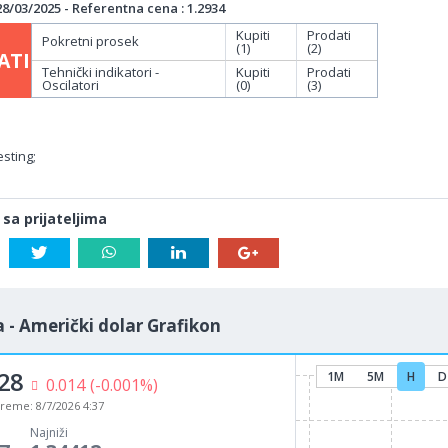
/03/2025 - Referentna cena : 1.2934
Kupiti
Prodati
Pokretni prosek
(1)
(2)
ATI
Tehnički indikatori -
Kupiti
Prodati
Oscilatori
(0)
(3)
sting;
 sa prijateljima
 - Američki dolar Grafikon
28
1M
5M
H
D
0.014
(-0.001%)
vreme:
8/7/2026 4:37
Najniži