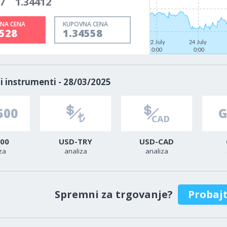
7
1.34412
NA CENA
KUPOVNA CENA
4528
1.34558
22 July
24 July
0:00
0:00
i instrumenti - 28/03/2025
00
USD-TRY
USD-CAD
za
analiza
analiza
Spremni za trgovanje?
Probaj