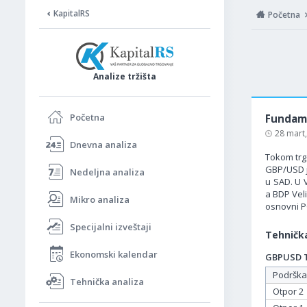
KapitalRS
Početna
Analize tržišta
Početna
Fundame
28 mart
Dnevna analiza
Tokom trgo
GBP/USD je
Nedeljna analiza
u SAD. U 
a BDP Vel
Mikro analiza
osnovni P
Specijalni izveštaji
Tehnička
Ekonomski kalendar
GBPUSD Ta
Podrška
Tehnička analiza
Otpor 2