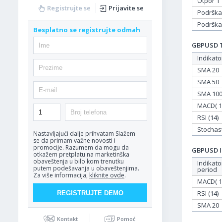
Otpor 1
Registrujte se
Prijavite se
Podrška
Podrška
Besplatno se registrujte odmah
GBPUSD Ta
Indikato
SMA 20
SMA 50
SMA 10
MACD( 12
RSI (14)
Stochasti
Nastavljajući dalje prihvatam
Slažem
se da primam važne novosti i
promocije. Razumem da mogu da
GBPUSD In
otkažem pretplatu na marketinška
obaveštenja u bilo kom trenutku
Indikato
putem podešavanja u obaveštenjima.
period
Za više informacija,
kliknite ovde
.
MACD( 12
RSI (14)
SMA 20
Kontakt
Pomoć