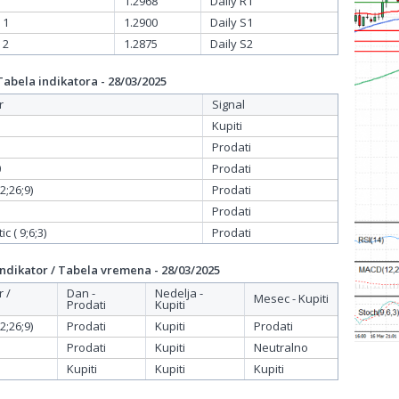
1.2968
Daily R1
 1
1.2900
Daily S1
 2
1.2875
Daily S2
bela indikatora - 28/03/2025
r
Signal
Kupiti
Prodati
0
Prodati
;26;9)
Prodati
Prodati
c ( 9;6;3)
Prodati
dikator / Tabela vremena - 28/03/2025
r /
Dan -
Nedelja -
Mesec - Kupiti
Prodati
Kupiti
;26;9)
Prodati
Kupiti
Prodati
Prodati
Kupiti
Neutralno
Kupiti
Kupiti
Kupiti