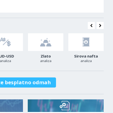
UD-USD
Zlato
Sirova nafta
analiza
analiza
analiza
te besplatno odmah