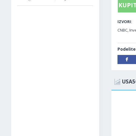
KUPIT
IZVORI:
CNBC, Inve
Podelite
USA5