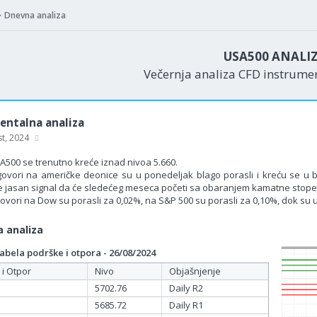
Dnevna analiza
USA500 ANALI
Večernja analiza CFD instrum
ntalna analiza
st, 2024
A500 se trenutno kreće iznad nivoa 5.660.
govori na američke deonice su u ponedeljak blago porasli i kreću se u 
e jasan signal da će sledećeg meseca početi sa obaranjem kamatne stope
govori na Dow su porasli za 0,02%, na S&P 500 su porasli za 0,10%, dok su 
 analiza
bela podrške i otpora - 26/08/2024
 i Otpor
Nivo
Objašnjenje
5702.76
Daily R2
5685.72
Daily R1