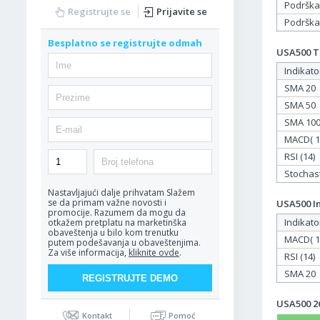
Podrška
Registrujte se
Prijavite se
Podrška
Besplatno se registrujte odmah
USA500 Ta
Indikato
SMA 20
SMA 50
SMA 10
MACD( 12
RSI (14)
Stochasti
Nastavljajući dalje prihvatam
Slažem
se da primam važne novosti i
USA500 In
promocije. Razumem da mogu da
Indikato
otkažem pretplatu na marketinška
obaveštenja u bilo kom trenutku
MACD( 12
putem podešavanja u obaveštenjima.
Za više informacija,
kliknite ovde
.
RSI (14)
SMA 20
USA500 26
Kontakt
Pomoć