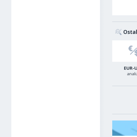
Ostal
USD-CAD
GER40
EUR-
analiza
analiza
anali