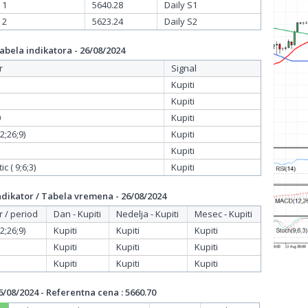
 1
5640.28
Daily S1
 2
5623.24
Daily S2
bela indikatora - 26/08/2024
r
Signal
Kupiti
Kupiti
0
Kupiti
;26;9)
Kupiti
Kupiti
c ( 9;6;3)
Kupiti
dikator / Tabela vremena - 26/08/2024
r / period
Dan - Kupiti
Nedelja - Kupiti
Mesec - Kupiti
;26;9)
Kupiti
Kupiti
Kupiti
Kupiti
Kupiti
Kupiti
Kupiti
Kupiti
Kupiti
/08/2024 - Referentna cena : 5660.70