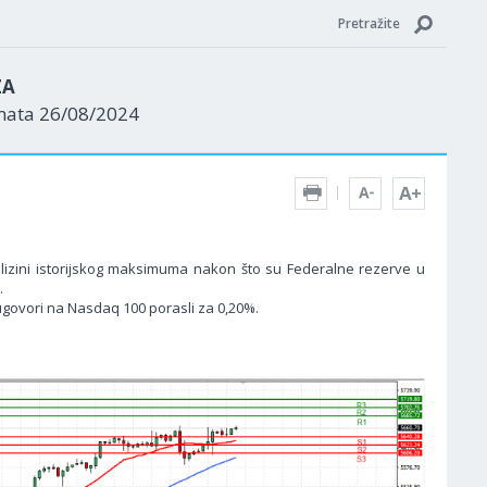
Pretražite
ZA
enata 26/08/2024
blizini istorijskog maksimuma nakon što su Federalne rezerve u
.
ugovori na Nasdaq 100 porasli za 0,20%.