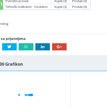
Pokretni prosek
Kupiti (3)
Prodati (0)
I
Tehnički indikatori - Oscilatori
Kupiti (3)
Prodati (0)
sting;
 sa prijateljima
00 Grafikon
1M
5M
H
D