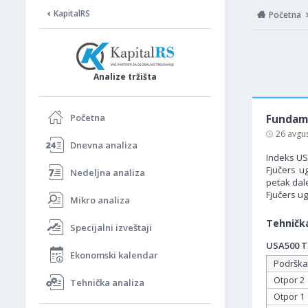
KapitalRS
Početna
Analize tržišta
Početna
Fundame
26 avgu
Dnevna analiza
Indeks US
Fjučers u
Nedeljna analiza
petak dal
Fjučers u
Mikro analiza
Tehnička
Specijalni izveštaji
USA500 Ta
Ekonomski kalendar
Podrška
Otpor 2
Tehnička analiza
Otpor 1