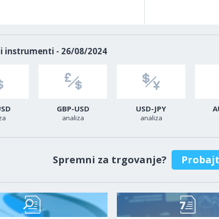
i instrumenti - 26/08/2024
USD
GBP-USD
USD-JPY
A
za
analiza
analiza
Spremni za trgovanje?
Probaj