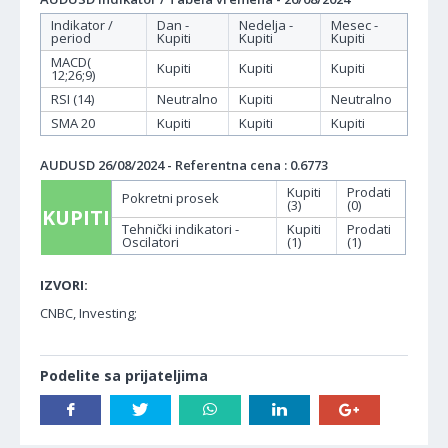
Indikator /
Dan -
Nedelja -
Mesec -
period
Kupiti
Kupiti
Kupiti
MACD(
Kupiti
Kupiti
Kupiti
12;26;9)
RSI (14)
Neutralno
Kupiti
Neutralno
SMA 20
Kupiti
Kupiti
Kupiti
AUDUSD 26/08/2024 - Referentna cena : 0.6773
Kupiti
Prodati
Pokretni prosek
(3)
(0)
KUPITI
Tehnički indikatori -
Kupiti
Prodati
Oscilatori
(1)
(1)
IZVORI:
CNBC, Investing;
Podelite sa prijateljima