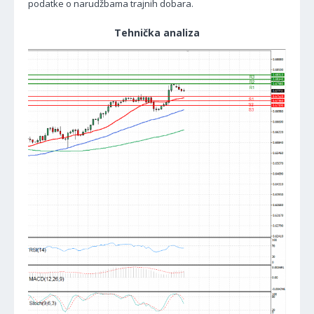
podatke o narudžbama trajnih dobara.
Tehnička analiza