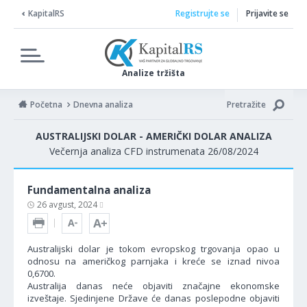
KapitalRS
Registrujte se
Prijavite se
Analize tržišta
Početna
Dnevna analiza
Pretražite
AUSTRALIJSKI DOLAR - AMERIČKI DOLAR ANALIZA
Večernja analiza CFD instrumenata 26/08/2024
Fundamentalna analiza
26 avgust, 2024
Australijski dolar je tokom evropskog trgovanja opao u
odnosu na američkog parnjaka i kreće se iznad nivoa
0,6700.
Australija danas neće objaviti značajne ekonomske
izveštaje. Sjedinjene Države će danas poslepodne objaviti