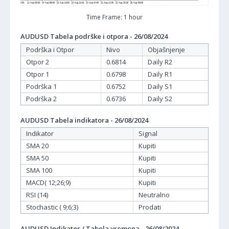
Time Frame: 1 hour
AUDUSD Tabela podrške i otpora - 26/08/2024
Podrška i Otpor
Nivo
Objašnjenje
Otpor 2
0.6814
Daily R2
Otpor 1
0.6798
Daily R1
Podrška 1
0.6752
Daily S1
Podrška 2
0.6736
Daily S2
AUDUSD Tabela indikatora - 26/08/2024
Indikator
Signal
SMA 20
Kupiti
SMA 50
Kupiti
SMA 100
Kupiti
MACD( 12;26;9)
Kupiti
RSI (14)
Neutralno
Stochastic ( 9;6;3)
Prodati
AUDUSD Indikator / Tabela vremena - 26/08/2024