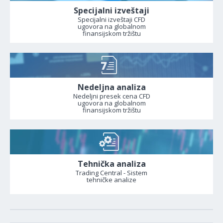
Specijalni izveštaji
Specijalni izveštaji CFD
ugovora na globalnom
finansijskom tržištu
Nedeljna analiza
Nedeljni presek cena CFD
ugovora na globalnom
finansijskom tržištu
Tehnička analiza
Trading Central - Sistem
tehničke analize