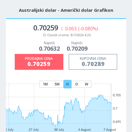
Australijski dolar - Američki dolar Grafikon
0.70259
0.063
(-0.080%)
Osveži vreme:
8/7/2026 4:25
Najviši
Najniži
0.70632
0.70209
PRODAJNA CENA
KUPOVNA CENA
0.70259
0.70289
1M
5M
H
D
W
0.705
0.7
0.695
22 July
27 July
30 July
4 August
7 August