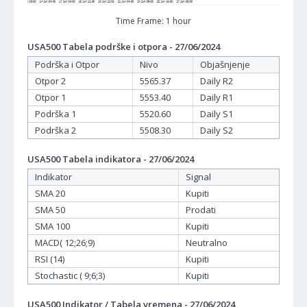
Time Frame: 1 hour
USA500 Tabela podrške i otpora - 27/06/2024
Podrška i Otpor
Nivo
Objašnjenje
Otpor 2
5565.37
Daily R2
Otpor 1
5553.40
Daily R1
Podrška 1
5520.60
Daily S1
Podrška 2
5508.30
Daily S2
USA500 Tabela indikatora - 27/06/2024
Indikator
Signal
SMA 20
Kupiti
SMA 50
Prodati
SMA 100
Kupiti
MACD( 12;26;9)
Neutralno
RSI (14)
Kupiti
Stochastic ( 9;6;3)
Kupiti
USA500 Indikator / Tabela vremena - 27/06/2024