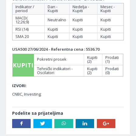
Indikator /
Dan -
Nedelja -
Mesec -
period
Kupiti
Kupiti
Kupiti
MACD(
Neutralno
Kupiti
Kupiti
12;26;9)
RSI (14)
Kupiti
Kupiti
Kupiti
SMA 20
Kupiti
Kupiti
Kupiti
USA500 27/06/2024 - Referentna cena : 5536.70
Kupiti
Prodati
Pokretni prosek
(2)
(1)
KUPITI
Tehnički indikatori -
Kupiti
Prodati
Oscilatori
(2)
(0)
IZVORI:
CNBC, Investing;
Podelite sa prijateljima