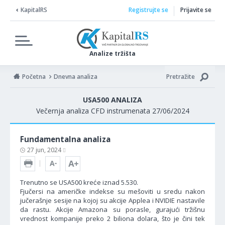
KapitalRS
Registrujte se
Prijavite se
Analize tržišta
Početna
Dnevna analiza
Pretražite
USA500 ANALIZA
Večernja analiza CFD instrumenata 27/06/2024
Fundamentalna analiza
27 jun, 2024
Trenutno se USA500 kreće iznad 5.530.
Fjučersi na američke indekse su mešoviti u sredu nakon
jučerašnje sesije na kojoj su akcije Applea i NVIDIE nastavile
da rastu. Akcije Amazona su porasle, gurajući tržišnu
vrednost kompanije preko 2 biliona dolara, što je čini tek