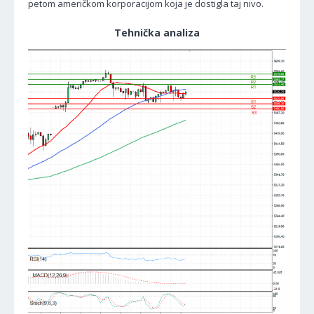
petom američkom korporacijom koja je dostigla taj nivo.
Tehnička analiza