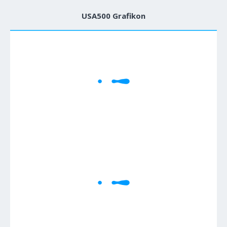
USA500 Grafikon
1M
5M
H
D
W
Cene se učitavaju..