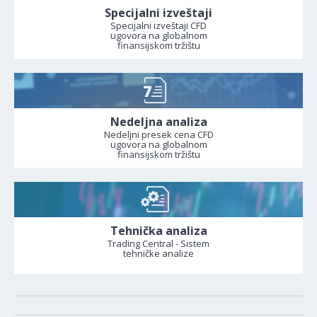
Specijalni izveštaji
Specijalni izveštaji CFD
ugovora na globalnom
finansijskom tržištu
Nedeljna analiza
Nedeljni presek cena CFD
ugovora na globalnom
finansijskom tržištu
Tehnička analiza
Trading Central - Sistem
tehničke analize