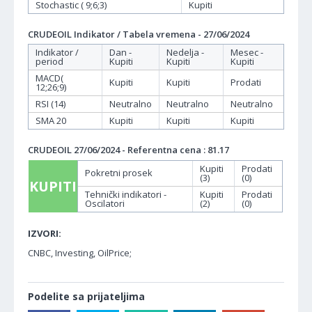
Stochastic ( 9;6;3)
Kupiti
CRUDEOIL Indikator / Tabela vremena - 27/06/2024
Indikator /
Dan -
Nedelja -
Mesec -
period
Kupiti
Kupiti
Kupiti
MACD(
Kupiti
Kupiti
Prodati
12;26;9)
RSI (14)
Neutralno
Neutralno
Neutralno
SMA 20
Kupiti
Kupiti
Kupiti
CRUDEOIL 27/06/2024 - Referentna cena : 81.17
Kupiti
Prodati
Pokretni prosek
(3)
(0)
KUPITI
Tehnički indikatori -
Kupiti
Prodati
Oscilatori
(2)
(0)
IZVORI:
CNBC, Investing, OilPrice;
Podelite sa prijateljima