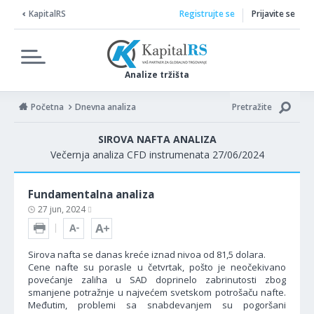
KapitalRS
Registrujte se
Prijavite se
Analize tržišta
Početna
Dnevna analiza
Pretražite
SIROVA NAFTA ANALIZA
Večernja analiza CFD instrumenata 27/06/2024
Fundamentalna analiza
27 jun, 2024
Sirova nafta se danas kreće iznad nivoa od 81,5 dolara.
Cene nafte su porasle u četvrtak, pošto je neočekivano
povećanje zaliha u SAD doprinelo zabrinutosti zbog
smanjene potražnje u najvećem svetskom potrošaču nafte.
Međutim, problemi sa snabdevanjem su pogoršani