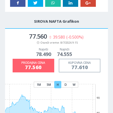
SIROVA NAFTA Grafikon
77.555
40.075
(-0.507%)
Osveži vreme:
8/7/2026 9:15
Najviši
Najniži
78.490
74.555
PRODAJNA CENA
KUPOVNA CENA
77.555
77.605
1M
5M
H
D
W
90