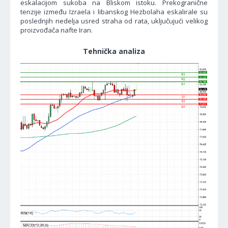
eskalacijom sukoba na Bliskom istoku. Prekogranične
tenzije između Izraela i libanskog Hezbolaha eskalirale su
poslednjih nedelja usred straha od rata, uključujući velikog
proizvođača nafte Iran.
Tehnička analiza