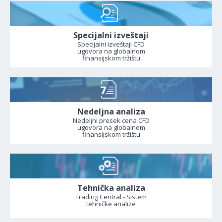
Specijalni izveštaji
Specijalni izveštaji CFD
ugovora na globalnom
finansijskom tržištu
Nedeljna analiza
Nedeljni presek cena CFD
ugovora na globalnom
finansijskom tržištu
Tehnička analiza
Trading Central - Sistem
tehničke analize