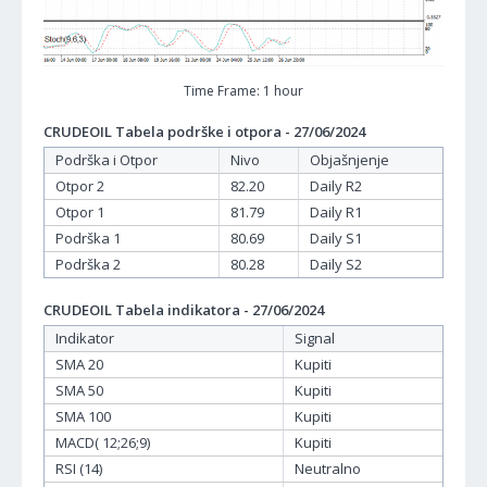
Time Frame: 1 hour
CRUDEOIL Tabela podrške i otpora - 27/06/2024
Podrška i Otpor
Nivo
Objašnjenje
Otpor 2
82.20
Daily R2
Otpor 1
81.79
Daily R1
Podrška 1
80.69
Daily S1
Podrška 2
80.28
Daily S2
CRUDEOIL Tabela indikatora - 27/06/2024
Indikator
Signal
SMA 20
Kupiti
SMA 50
Kupiti
SMA 100
Kupiti
MACD( 12;26;9)
Kupiti
RSI (14)
Neutralno