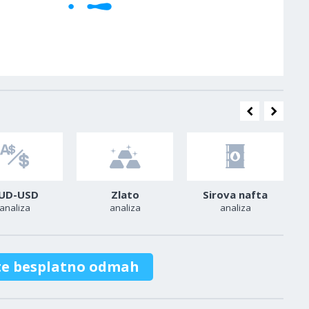
UD-USD
Zlato
Sirova nafta
analiza
analiza
analiza
te besplatno odmah