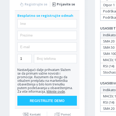
Registrujte se
Prijavite se
Otpor 1
Podrška
Besplatno se registrujte odmah
Podrška
USA500 Ta
Indikato
SMA 20
SMA 50
SMA 10
MACD( 12
RSI (14)
Nastavljajući dalje prihvatam
Slažem
Stochasti
se da primam važne novosti i
promocije. Razumem da mogu da
otkažem pretplatu na marketinška
USA500 In
obaveštenja u bilo kom trenutku
putem podešavanja u obaveštenjima.
Indikato
Za više informacija,
kliknite ovde
.
MACD( 12
RSI (14)
SMA 20
Kontakt
Pomoć