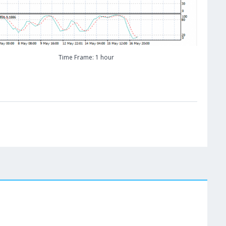
Time Frame: 1 hour
W
Cene se učitavaju..