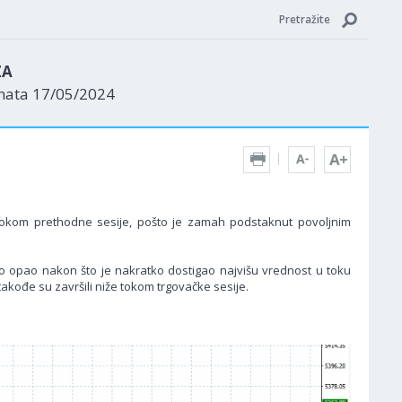
Pretražite
ZA
enata 17/05/2024
u tokom prethodne sesije, pošto je zamah podstaknut povoljnim
ago opao nakon što je nakratko dostigao najvišu vrednost u toku
takođe su završili niže tokom trgovačke sesije.