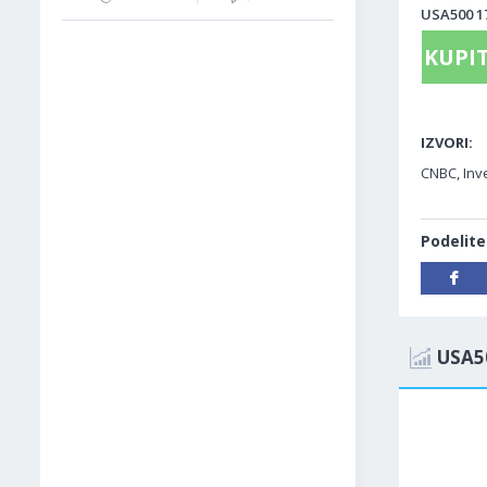
USA500 17
KUPIT
IZVORI:
CNBC, Inve
Podelite
USA5