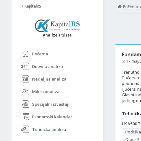
KapitalRS
Početna
Analize tržišta
Početna
Fundame
17 maj,
Dnevna analiza
Trenutno 
Fjučersi 
Nedeljna analiza
podacima o
Fjučersi 
Mikro analiza
Glavni in
jednog dan
Specijalni izveštaji
Tehnička
Ekonomski kalendar
USA500 Ta
Tehnička analiza
Podrška
Otpor 2