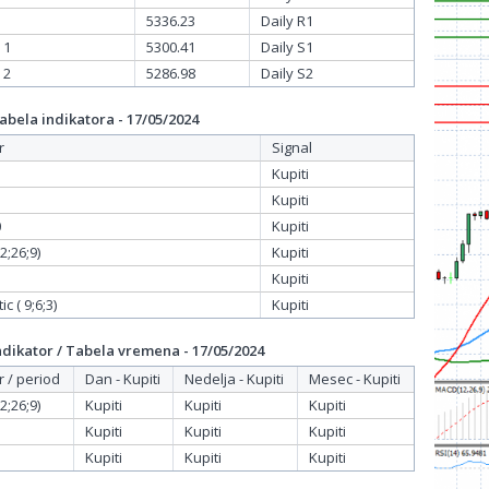
5336.23
Daily R1
 1
5300.41
Daily S1
 2
5286.98
Daily S2
bela indikatora - 17/05/2024
r
Signal
Kupiti
Kupiti
0
Kupiti
;26;9)
Kupiti
Kupiti
c ( 9;6;3)
Kupiti
dikator / Tabela vremena - 17/05/2024
r / period
Dan - Kupiti
Nedelja - Kupiti
Mesec - Kupiti
;26;9)
Kupiti
Kupiti
Kupiti
Kupiti
Kupiti
Kupiti
Kupiti
Kupiti
Kupiti