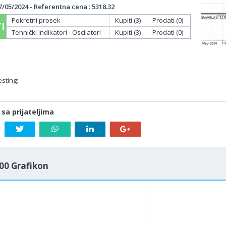
/05/2024 - Referentna cena : 5318.32
Pokretni prosek
Kupiti (3)
Prodati (0)
I
Tehnički indikatori - Oscilatori
Kupiti (3)
Prodati (0)
sting;
 sa prijateljima
00 Grafikon
1M
5M
H
D