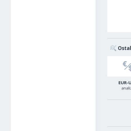
Ostal
USD-CAD
GER40
EUR-
analiza
analiza
anali