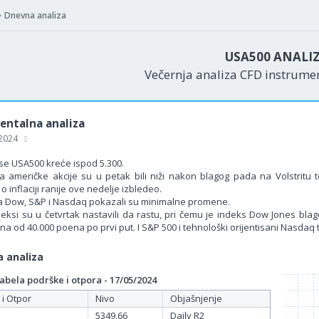
Dnevna analiza
USA500 ANALI
Večernja analiza CFD instrum
ntalna analiza
 2024
se USA500 kreće ispod 5.300.
na američke akcije su u petak bili niži nakon blagog pada na Volstrit
 inflaciji ranije ove nedelje izbledeo.
na Dow, S&P i Nasdaq pokazali su minimalne promene.
deksi su u četvrtak nastavili da rastu, pri čemu je indeks Dow Jones bl
a od 40.000 poena po prvi put. I S&P 500 i tehnološki orijentisani Nasdaq 
 analiza
bela podrške i otpora - 17/05/2024
 i Otpor
Nivo
Objašnjenje
5349.66
Daily R2