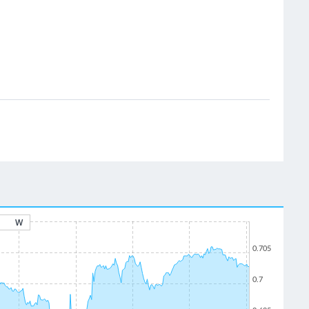
W
0.705
0.7