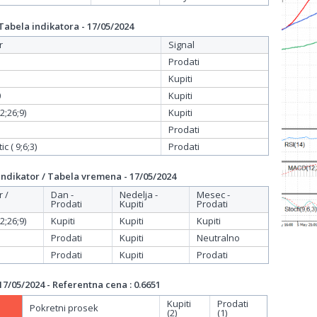
bela indikatora - 17/05/2024
r
Signal
Prodati
Kupiti
0
Kupiti
;26;9)
Kupiti
Prodati
c ( 9;6;3)
Prodati
dikator / Tabela vremena - 17/05/2024
r /
Dan -
Nedelja -
Mesec -
Prodati
Kupiti
Prodati
;26;9)
Kupiti
Kupiti
Kupiti
Prodati
Kupiti
Neutralno
Prodati
Kupiti
Prodati
/05/2024 - Referentna cena : 0.6651
Kupiti
Prodati
Pokretni prosek
(2)
(1)