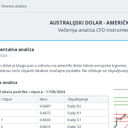
Dnevna analiza
AUSTRALIJSKI DOLAR - AMERIČ
Večernja analiza CFD instrum
ntalna analiza
 2024
ki dolar je blago pao u odnosu na američki dolar tokom evropske trgovine, t
a danas neće objaviti nikakve značajne podatke. Ne očekuje se objavljiva
 analiza
bela podrške i otpora - 17/05/2024
 i Otpor
Nivo
Objašnjenje
0.6687
Daily R2
0.6672
Daily R1
 1
0.6630
Daily S1
 2
0.6615
Daily S2