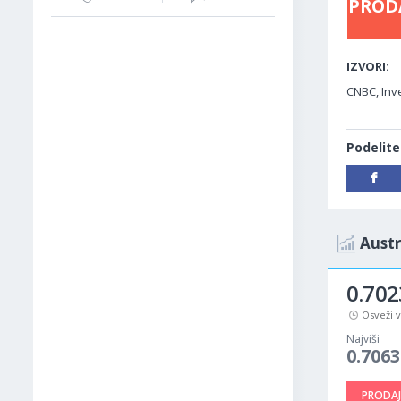
PROD
IZVORI:
CNBC, Inve
Podelite
Austr
0.702
Osveži 
Najviši
0.7063
PRODAJ