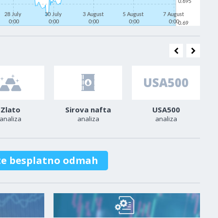
0.695
28 July
30 July
3 August
5 August
7 August
0:00
0:00
0:00
0:00
0:00
0.69
Zlato
Sirova nafta
USA500
analiza
analiza
analiza
te besplatno odmah