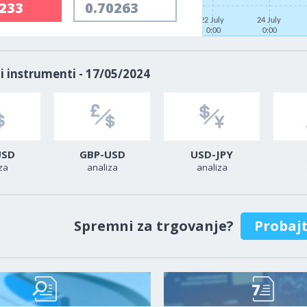
0232
0.70262
22 July
24 July
0:00
0:00
i instrumenti - 17/05/2024
USD
GBP-USD
USD-JPY
za
analiza
analiza
Spremni za trgovanje?
Probaj