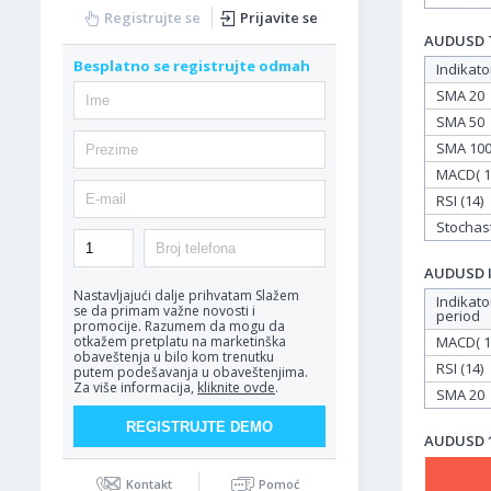
Registrujte se
Prijavite se
AUDUSD Ta
Besplatno se registrujte odmah
Indikato
SMA 20
SMA 50
SMA 10
MACD( 12
RSI (14)
Stochasti
AUDUSD In
Nastavljajući dalje prihvatam
Slažem
Indikato
se da primam važne novosti i
period
promocije. Razumem da mogu da
MACD( 12
otkažem pretplatu na marketinška
obaveštenja u bilo kom trenutku
RSI (14)
putem podešavanja u obaveštenjima.
Za više informacija,
kliknite ovde
.
SMA 20
AUDUSD 17
Kontakt
Pomoć