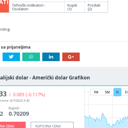
ATI
Tehnički indikatori -
Kupiti
Prodati
Oscilatori
(1)
(2)
sting;
 sa prijateljima
alijski dolar - Američki dolar Grafikon
32
1M
5M
H
D
0.090
(-0.118%)
vreme:
8/7/2026 3:42
Najniži
2
0.70209
NA CENA
KUPOVNA CENA