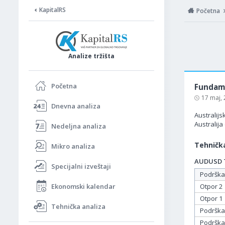
KapitalRS
Početna
Analize tržišta
Početna
Fundame
17 maj,
Dnevna analiza
Australijs
Australij
Nedeljna analiza
Tehnička
Mikro analiza
AUDUSD Ta
Specijalni izveštaji
Podrška
Ekonomski kalendar
Otpor 2
Otpor 1
Tehnička analiza
Podrška
Podrška