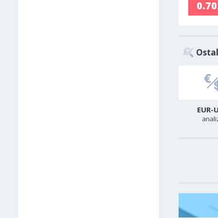
0.7
Ostal
USD-CAD
GER40
EUR-
analiza
analiza
anali