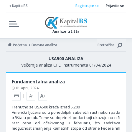
KapitalRS
Registrujte se
Prijavite se
Analize tržišta
Početna
Dnevna analiza
Pretražite
USA500 ANALIZA
Večernja analiza CFD instrumenata 01/04/2024
Fundamentalna analiza
01 april, 2024
Trenutno se USA500 kreće iznad 5,200
Američki fjučersi su u ponedeljak zabeležili rast nakon pada
tržišta u petak. Tome su doprineli podaci koji ukazuju na niži
rast cena od očekivanog u februaru, što zadržava
mogućnost smanjenja kamatnih stopa od strane Federalnih