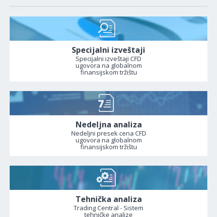
Specijalni izveštaji
Specijalni izveštaji CFD
ugovora na globalnom
finansijskom tržištu
Nedeljna analiza
Nedeljni presek cena CFD
ugovora na globalnom
finansijskom tržištu
Tehnička analiza
Trading Central - Sistem
tehničke analize