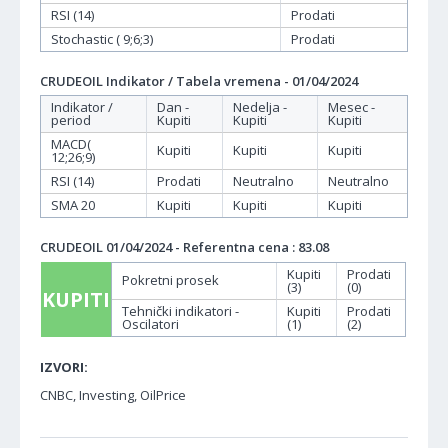
RSI (14)
Prodati
Stochastic ( 9;6;3)
Prodati
CRUDEOIL Indikator / Tabela vremena - 01/04/2024
Indikator /
Dan -
Nedelja -
Mesec -
period
Kupiti
Kupiti
Kupiti
MACD(
Kupiti
Kupiti
Kupiti
12;26;9)
RSI (14)
Prodati
Neutralno
Neutralno
SMA 20
Kupiti
Kupiti
Kupiti
CRUDEOIL 01/04/2024 - Referentna cena : 83.08
Kupiti
Prodati
Pokretni prosek
(3)
(0)
KUPITI
Tehnički indikatori -
Kupiti
Prodati
Oscilatori
(1)
(2)
IZVORI:
CNBC, Investing, OilPrice