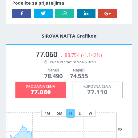
Podelite sa prijateljima
SIROVA NAFTA Grafikon
77.060
88.754
(-1.142%)
Osveži vreme:
8/7/2026 20:58
Najviši
Najniži
78.490
74.555
PRODAJNA CENA
KUPOVNA CENA
77.060
77.110
1M
5M
H
D
W
90