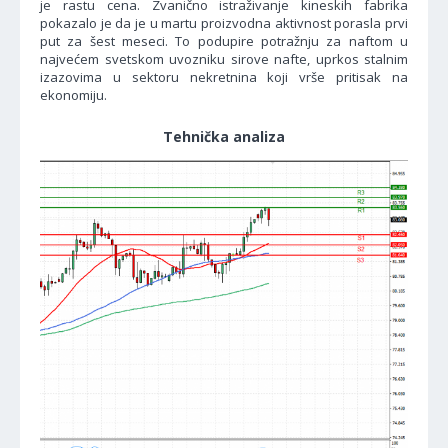
je rastu cena. Zvanično istraživanje kineskih fabrika
pokazalo je da je u martu proizvodna aktivnost porasla prvi
put za šest meseci. To podupire potražnju za naftom u
najvećem svetskom uvozniku sirove nafte, uprkos stalnim
izazovima u sektoru nekretnina koji vrše pritisak na
ekonomiju.
Tehnička analiza