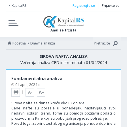
KapitalRS
Registrujte se
Prijavite se
Analize tržišta
Početna
Dnevna analiza
Pretražite
SIROVA NAFTA ANALIZA
Večernja analiza CFD instrumenata 01/04/2024
Fundamentalna analiza
01 april, 2024
Sirova nafta se danas kreće oko 83 dolara.
Cene nafte su porasle u ponedeljak, nastavljajući svoj
nedavni uzlazni trend. Tome su pomogli pozitivni podaci o
proizvodnji iz Kine koji su poboljšali prognozu potražnje.
Pored toga, zabrinutost zbog ograničenja ponude doprinela