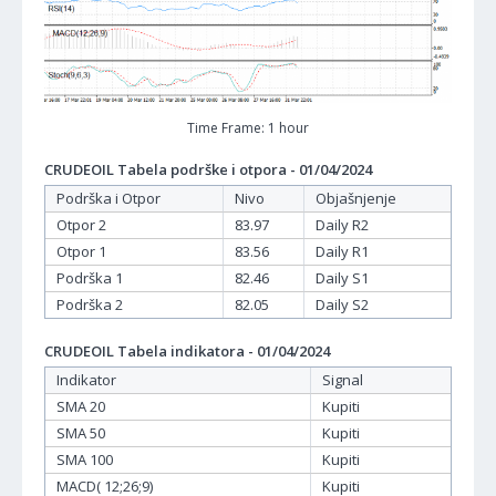
Time Frame: 1 hour
CRUDEOIL Tabela podrške i otpora - 01/04/2024
Podrška i Otpor
Nivo
Objašnjenje
Otpor 2
83.97
Daily R2
Otpor 1
83.56
Daily R1
Podrška 1
82.46
Daily S1
Podrška 2
82.05
Daily S2
CRUDEOIL Tabela indikatora - 01/04/2024
Indikator
Signal
SMA 20
Kupiti
SMA 50
Kupiti
SMA 100
Kupiti
MACD( 12;26;9)
Kupiti