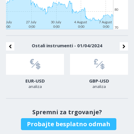
80
22 July
27 July
30 July
4 August
7 August
0:00
0:00
0:00
0:00
0:00
70
Ostali instrumenti - 01/04/2024
EUR-USD
GBP-USD
analiza
analiza
Spremni za trgovanje?
Probajte besplatno odmah