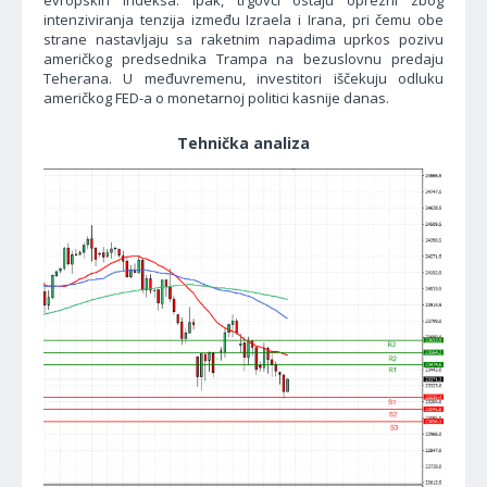
evropskih indeksa. Ipak, trgovci ostaju oprezni zbog
intenziviranja tenzija između Izraela i Irana, pri čemu obe
strane nastavljaju sa raketnim napadima uprkos pozivu
američkog predsednika Trampa na bezuslovnu predaju
Teherana. U međuvremenu, investitori iščekuju odluku
američkog FED-a o monetarnoj politici kasnije danas.
Tehnička analiza