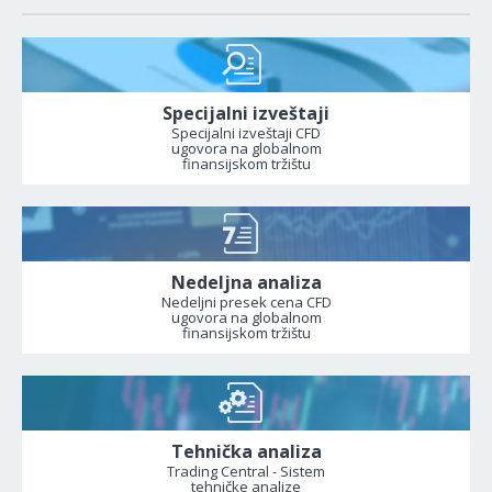
Specijalni izveštaji
Specijalni izveštaji CFD
ugovora na globalnom
finansijskom tržištu
Nedeljna analiza
Nedeljni presek cena CFD
ugovora na globalnom
finansijskom tržištu
Tehnička analiza
Trading Central - Sistem
tehničke analize