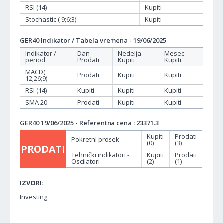
RSI (14)
Kupiti
Stochastic ( 9;6;3)
Kupiti
GER40 Indikator / Tabela vremena - 19/06/2025
Indikator /
Dan -
Nedelja -
Mesec -
period
Prodati
Kupiti
Kupiti
MACD(
Prodati
Kupiti
Kupiti
12;26;9)
RSI (14)
Kupiti
Kupiti
Kupiti
SMA 20
Prodati
Kupiti
Kupiti
GER40 19/06/2025 - Referentna cena : 23371.3
Kupiti
Prodati
Pokretni prosek
(0)
(3)
PRODATI
Tehnički indikatori -
Kupiti
Prodati
Oscilatori
(2)
(1)
IZVORI:
Investing