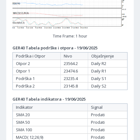
Time Frame: 1 hour
GER40 Tabela podrške i otpora - 19/06/2025
Podrška i Otpor
Nivo
Objašnjenje
Otpor 2
23564.2
Daily R2
Otpor 1
23474.6
Daily R1
Podrška 1
23235.4
Daily S1
Podrška 2
23145.8
Daily S2
GER40 Tabela indikatora - 19/06/2025
Indikator
Signal
SMA 20
Prodati
SMA 50
Prodati
SMA 100
Prodati
MACD( 12;26;9)
Prodati