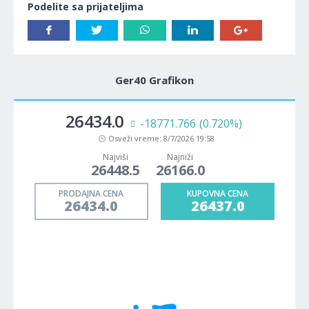
Podelite sa prijateljima
Ger40 Grafikon
26434.0
-18771.766
(0.720%)
Osveži vreme:
8/7/2026 19:58
Najviši
Najniži
26448.5
26166.0
PRODAJNA CENA
KUPOVNA CENA
26434.0
26437.0
1M
5M
H
D
W
Cene se učitavaju..