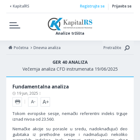
KapitalRS
Registrujte se
Prijavite se
Analize tržišta
Početna
Dnevna analiza
Pretražite
GER 40 ANALIZA
Večernja analiza CFD instrumenata 19/06/2025
Fundamentalna analiza
19 jun, 2025
Tokom evropske sesije, nemački referentni indeks trguje
iznad nivoa od 23.560.
Nemačke akcije su porasle u sredu, nadoknađujući deo
gubitaka iz prethodne sesije i nadmašujući nekoliko