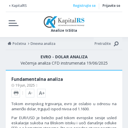
KapitalRS
Registrujte se
Prijavite se
Analize tržišta
Početna
Dnevna analiza
Pretražite
EVRO - DOLAR ANALIZA
Večernja analiza CFD instrumenata 19/06/2025
Fundamentalna analiza
19 jun, 2025
Tokom evropskog trgovanja, evro je oslabio u odnosu na
američki dolar, trgujući ispod nivoa od 1.1600.
Par EUR/USD je beležio pad tokom evropske sesije usled
eskalacije sukoba na Bliskom istoku i uoči današnje odluke