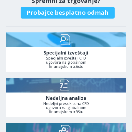
Spremni za trgovanje?
Probajte besplatno odmah
Specijalni izveštaji
Specijalni izveštaji CFD
ugovora na globalnom
finansijskom tržištu
Nedeljna analiza
Nedeljni presek cena CFD
ugovora na globalnom
finansijskom tržištu