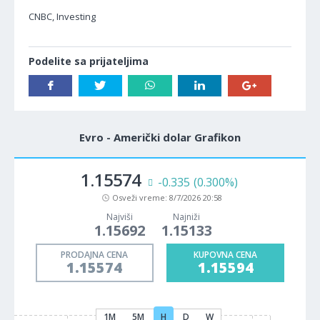
CNBC, Investing
Podelite sa prijateljima
Evro - Američki dolar Grafikon
1.15574
-0.335
(0.300%)
Osveži vreme:
8/7/2026 20:58
Najviši
Najniži
1.15692
1.15133
PRODAJNA CENA
KUPOVNA CENA
1.15574
1.15594
1M
5M
H
D
W