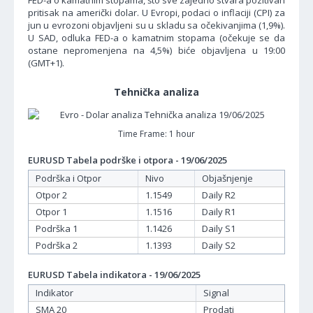
FED-a o kamatnim stopama, što sve zajedno stvara pozitivan
pritisak na američki dolar. U Evropi, podaci o inflaciji (CPI) za
jun u evrozoni objavljeni su u skladu sa očekivanjima (1,9%).
U SAD, odluka FED-a o kamatnim stopama (očekuje se da
ostane nepromenjena na 4,5%) biće objavljena u 19:00
(GMT+1).
Tehnička analiza
Time Frame: 1 hour
EURUSD Tabela podrške i otpora - 19/06/2025
Podrška i Otpor
Nivo
Objašnjenje
Otpor 2
1.1549
Daily R2
Otpor 1
1.1516
Daily R1
Podrška 1
1.1426
Daily S1
Podrška 2
1.1393
Daily S2
EURUSD Tabela indikatora - 19/06/2025
Indikator
Signal
SMA 20
Prodati