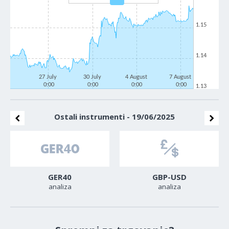
1.15
1.14
27 July
30 July
4 August
7 August
0:00
0:00
0:00
0:00
1.13
Ostali instrumenti - 19/06/2025
GER40
GBP-USD
analiza
analiza