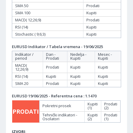
SMA 50
Prodati
SMA 100
Kupiti
MACD( 12;26;9)
Prodati
RSI (14)
Kupiti
Stochastic ( 9;6;3)
Kupiti
EURUSD Indikator / Tabela vremena - 19/06/2025
Indikator /
Dan -
Nedelja -
Mesec -
period
Prodati
Kupiti
Kupiti
MACD(
Prodati
Kupiti
Kupiti
12;26;9)
RSI (14)
Kupiti
Kupiti
Kupiti
SMA 20
Prodati
Kupiti
Kupiti
EURUSD 19/06/2025 - Referentna cena : 1.1470
Kupiti
Prodati
Pokretni prosek
(1)
(2)
PRODATI
Tehnički indikatori -
Kupiti
Prodati
Oscilatori
(2)
(1)
IZVORI: