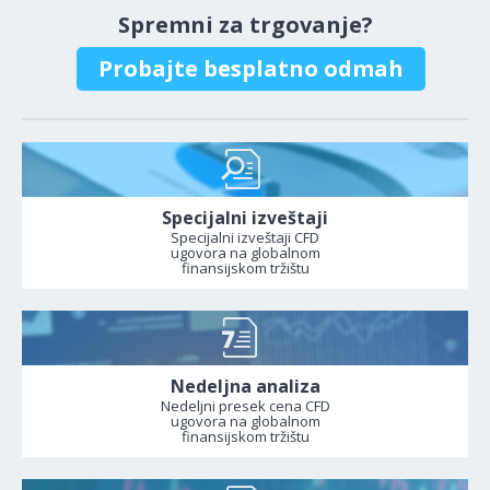
Spremni za trgovanje?
Probajte besplatno odmah
Specijalni izveštaji
Specijalni izveštaji CFD
ugovora na globalnom
finansijskom tržištu
Nedeljna analiza
Nedeljni presek cena CFD
ugovora na globalnom
finansijskom tržištu