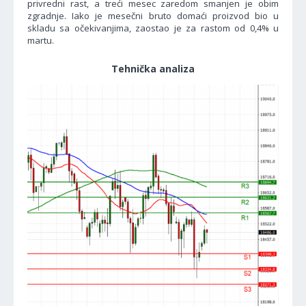
privredni rast, a treći mesec zaredom smanjen je obim
zgradnje. Iako je mesečni bruto domaći proizvod bio u
skladu sa očekivanjima, zaostao je za rastom od 0,4% u
martu.
Tehnička analiza