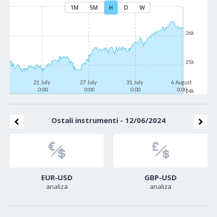
1M
5M
H
D
W
26k
25k
21 July
27 July
31 July
6 August
0:00
0:00
0:00
0:00
24k
Ostali instrumenti - 12/06/2024
EUR-USD
GBP-USD
analiza
analiza