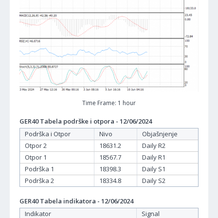
Time Frame: 1 hour
GER40 Tabela podrške i otpora - 12/06/2024
Podrška i Otpor
Nivo
Objašnjenje
Otpor 2
18631.2
Daily R2
Otpor 1
18567.7
Daily R1
Podrška 1
18398.3
Daily S1
Podrška 2
18334.8
Daily S2
GER40 Tabela indikatora - 12/06/2024
Indikator
Signal