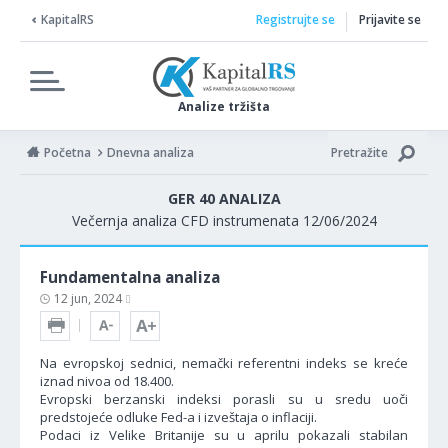
KapitalRS
Registrujte se
Prijavite se
Analize tržišta
Početna
Dnevna analiza
Pretražite
GER 40 ANALIZA
Večernja analiza CFD instrumenata 12/06/2024
Fundamentalna analiza
12 jun, 2024
Na evropskoj sednici, nemački referentni indeks se kreće
iznad nivoa od 18.400.
Evropski berzanski indeksi porasli su u sredu uoči
predstojeće odluke Fed-a i izveštaja o inflaciji.
Podaci iz Velike Britanije su u aprilu pokazali stabilan