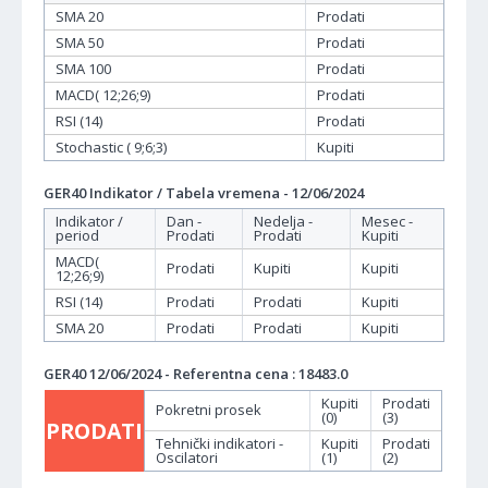
SMA 20
Prodati
SMA 50
Prodati
SMA 100
Prodati
MACD( 12;26;9)
Prodati
RSI (14)
Prodati
Stochastic ( 9;6;3)
Kupiti
GER40 Indikator / Tabela vremena - 12/06/2024
Indikator /
Dan -
Nedelja -
Mesec -
period
Prodati
Prodati
Kupiti
MACD(
Prodati
Kupiti
Kupiti
12;26;9)
RSI (14)
Prodati
Prodati
Kupiti
SMA 20
Prodati
Prodati
Kupiti
GER40 12/06/2024 - Referentna cena : 18483.0
Kupiti
Prodati
Pokretni prosek
(0)
(3)
PRODATI
Tehnički indikatori -
Kupiti
Prodati
Oscilatori
(1)
(2)