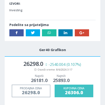
IZVORI:
Investing
Podelite sa prijateljima
Ger40 Grafikon
26298.0
-2540.004
(0.107%)
Osveži vreme:
8/6/2026 3:17
Najviši
Najniži
26181.0
25893.0
PRODAJNA CENA
KUPOVNA CENA
26298.0
26306.0