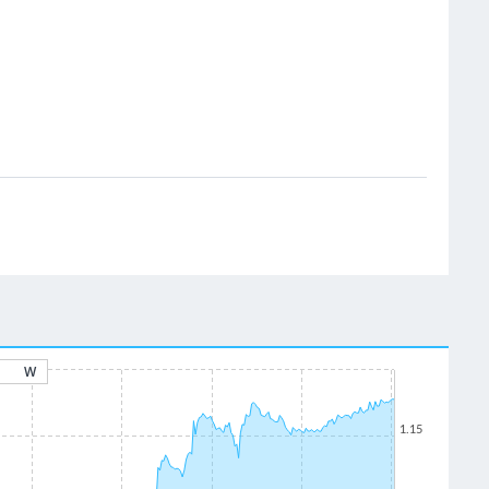
W
1.15