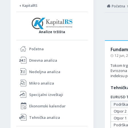
KapitalRS
Početna
Analize tržišta
Početna
Fundame
12 jun,
Dnevna analiza
Tokom trg
Evrozona 
Nedeljna analiza
indeksu p
Mikro analiza
Tehnička
Specijalni izveštaji
EURUSD Ta
Podrška
Ekonomski kalendar
Otpor 2
Tehnička analiza
Otpor 1
Podrška