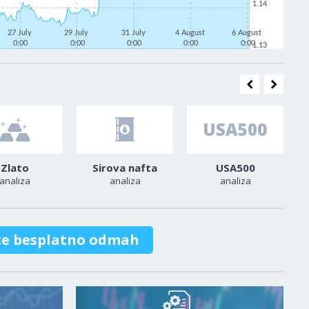
1.14
27 July
29 July
31 July
4 August
6 August
0:00
0:00
0:00
0:00
0:00
1.13
Zlato
Sirova nafta
USA500
analiza
analiza
analiza
te besplatno odmah