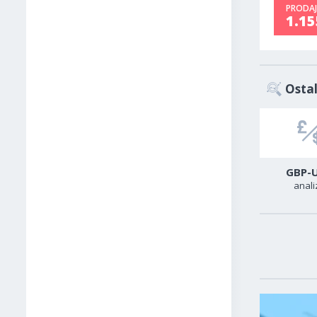
PRODAJ
1.1
Ostal
USD-CAD
GER40
GBP-
analiza
analiza
anali