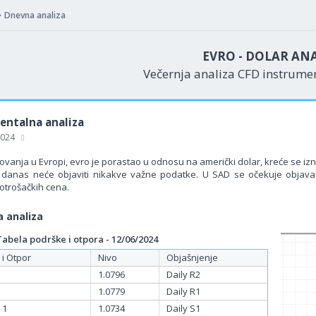
Dnevna analiza
EVRO - DOLAR AN
Večernja analiza CFD instrum
ntalna analiza
 2024
ovanja u Evropi, evro je porastao u odnosu na američki dolar, kreće se izn
danas neće objaviti nikakve važne podatke. U SAD se očekuje objav
otrošačkih cena.
 analiza
bela podrške i otpora - 12/06/2024
 i Otpor
Nivo
Objašnjenje
1.0796
Daily R2
1.0779
Daily R1
 1
1.0734
Daily S1