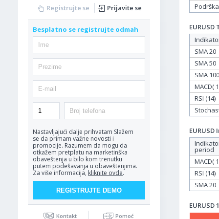
Podrška
Registrujte se
Prijavite se
EURUSD Ta
Besplatno se registrujte odmah
Indikato
SMA 20
SMA 50
SMA 10
MACD( 12
RSI (14)
Stochasti
EURUSD In
Nastavljajući dalje prihvatam
Slažem
se da primam važne novosti i
Indikato
promocije. Razumem da mogu da
period
otkažem pretplatu na marketinška
obaveštenja u bilo kom trenutku
MACD( 12
putem podešavanja u obaveštenjima.
RSI (14)
Za više informacija,
kliknite ovde
.
SMA 20
EURUSD 12
Kontakt
Pomoć