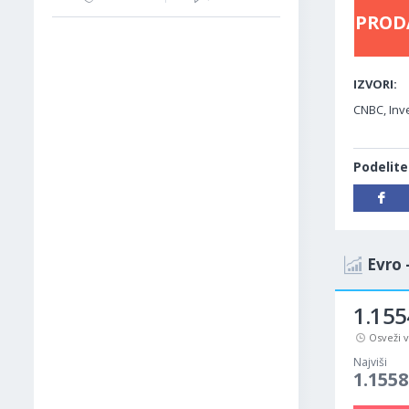
PROD
IZVORI:
CNBC, Inv
Podelite
Evro 
1.155
Osveži 
Najviši
1.1558