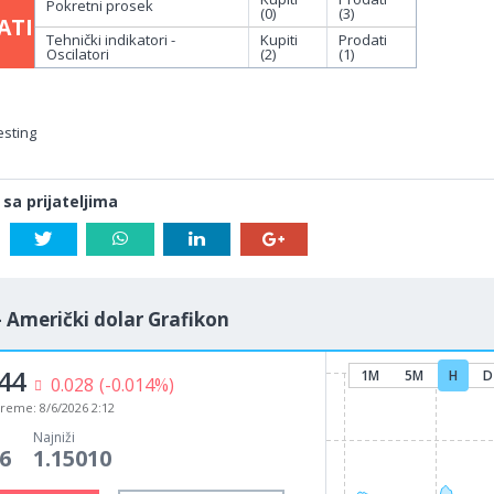
Pokretni prosek
(0)
(3)
ATI
Tehnički indikatori -
Kupiti
Prodati
Oscilatori
(2)
(1)
esting
 sa prijateljima
- Američki dolar Grafikon
44
1M
5M
H
D
0.028
(-0.014%)
vreme:
8/6/2026 2:12
Najniži
6
1.15010