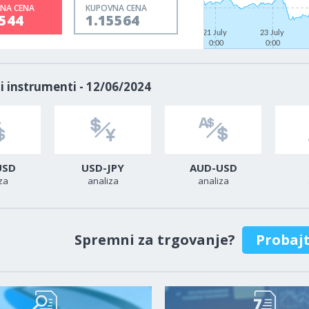
NA CENA
KUPOVNA CENA
5544
1.15564
21 July
23 July
0:00
0:00
i instrumenti - 12/06/2024
USD
USD-JPY
AUD-USD
za
analiza
analiza
Spremni za trgovanje?
Probaj