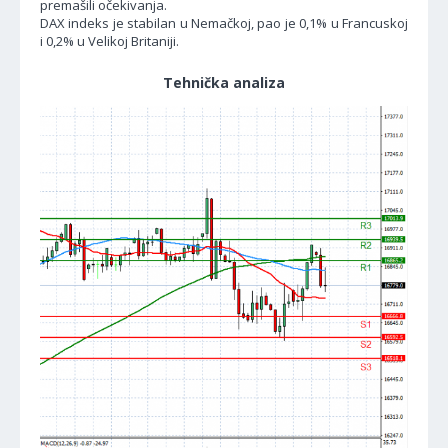
premašili očekivanja.
DAX indeks je stabilan u Nemačkoj, pao je 0,1% u Francuskoj
i 0,2% u Velikoj Britaniji.
Tehnička analiza