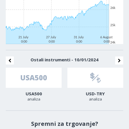
26k
25k
21 July
27 July
31 July
6 August
0:00
0:00
0:00
0:00
24k
Ostali instrumenti - 10/01/2024
USA500
USD-TRY
analiza
analiza
Spremni za trgovanje?