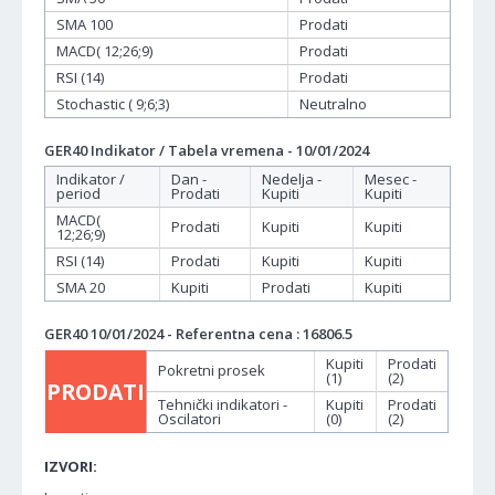
SMA 100
Prodati
MACD( 12;26;9)
Prodati
RSI (14)
Prodati
Stochastic ( 9;6;3)
Neutralno
GER40 Indikator / Tabela vremena - 10/01/2024
Indikator /
Dan -
Nedelja -
Mesec -
period
Prodati
Kupiti
Kupiti
MACD(
Prodati
Kupiti
Kupiti
12;26;9)
RSI (14)
Prodati
Kupiti
Kupiti
SMA 20
Kupiti
Prodati
Kupiti
GER40 10/01/2024 - Referentna cena : 16806.5
Kupiti
Prodati
Pokretni prosek
(1)
(2)
PRODATI
Tehnički indikatori -
Kupiti
Prodati
Oscilatori
(0)
(2)
IZVORI: