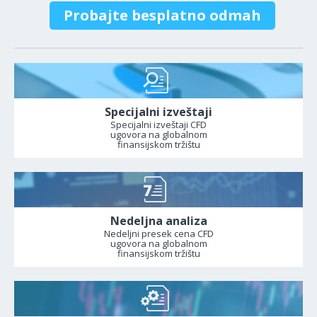
Probajte besplatno odmah
Specijalni izveštaji
Specijalni izveštaji CFD
ugovora na globalnom
finansijskom tržištu
Nedeljna analiza
Nedeljni presek cena CFD
ugovora na globalnom
finansijskom tržištu