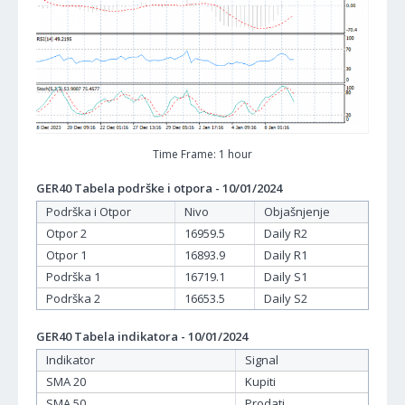
Time Frame: 1 hour
GER40 Tabela podrške i otpora - 10/01/2024
Podrška i Otpor
Nivo
Objašnjenje
Otpor 2
16959.5
Daily R2
Otpor 1
16893.9
Daily R1
Podrška 1
16719.1
Daily S1
Podrška 2
16653.5
Daily S2
GER40 Tabela indikatora - 10/01/2024
Indikator
Signal
SMA 20
Kupiti
SMA 50
Prodati