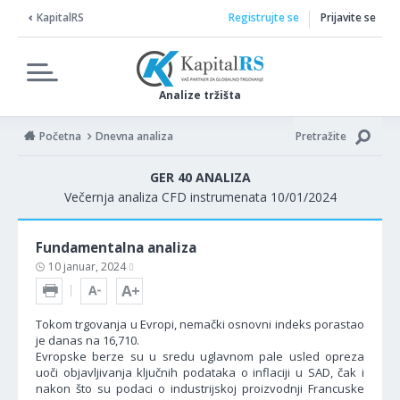
KapitalRS
Registrujte se
Prijavite se
Analize tržišta
Početna
Dnevna analiza
Pretražite
GER 40 ANALIZA
Večernja analiza CFD instrumenata 10/01/2024
Fundamentalna analiza
10 januar, 2024
Tokom trgovanja u Evropi, nemački osnovni indeks porastao
je danas na 16,710.
Evropske berze su u sredu uglavnom pale usled opreza
uoči objavljivanja ključnih podataka o inflaciji u SAD, čak i
nakon što su podaci o industrijskoj proizvodnji Francuske