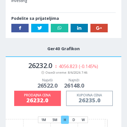
Investing
Podelite sa prijateljima
Ger40 Grafikon
26230.5
4206.366
(-0.150%)
Osveži vreme:
8/6/2026 7:47
Najviši
Najniži
26522.0
26148.0
PRODAJNA CENA
KUPOVNA CENA
26230.5
26233.5
1M
5M
H
D
W