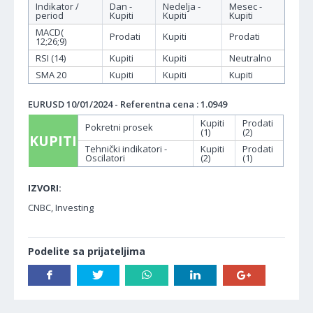
Indikator /
Dan -
Nedelja -
Mesec -
period
Kupiti
Kupiti
Kupiti
MACD(
Prodati
Kupiti
Prodati
12;26;9)
RSI (14)
Kupiti
Kupiti
Neutralno
SMA 20
Kupiti
Kupiti
Kupiti
EURUSD 10/01/2024 - Referentna cena : 1.0949
Kupiti
Prodati
Pokretni prosek
(1)
(2)
KUPITI
Tehnički indikatori -
Kupiti
Prodati
Oscilatori
(2)
(1)
IZVORI:
CNBC, Investing
Podelite sa prijateljima