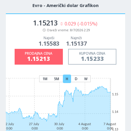
Evro - Američki dolar Grafikon
1.15213
0.029
(-0.015%)
Osveži vreme:
8/7/2026 2:29
Najviši
Najniži
1.15583
1.15137
PRODAJNA CENA
KUPOVNA CENA
1.15213
1.15233
1M
5M
H
D
W
1.15
1.14
22 July
27 July
30 July
4 August
7 August
0:00
0:00
0:00
0:00
0:00
1.13