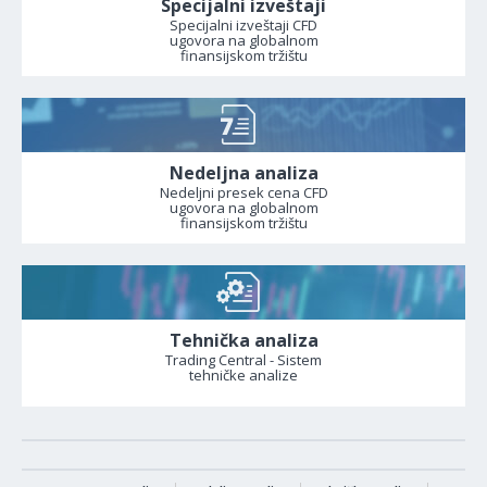
Specijalni izveštaji
Specijalni izveštaji CFD
ugovora na globalnom
finansijskom tržištu
Nedeljna analiza
Nedeljni presek cena CFD
ugovora na globalnom
finansijskom tržištu
Tehnička analiza
Trading Central - Sistem
tehničke analize