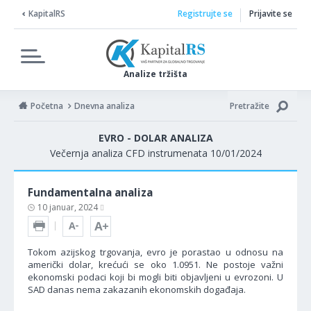
KapitalRS
Registrujte se
Prijavite se
Analize tržišta
Početna
Dnevna analiza
Pretražite
EVRO - DOLAR ANALIZA
Večernja analiza CFD instrumenata 10/01/2024
Fundamentalna analiza
10 januar, 2024
Tokom azijskog trgovanja, evro je porastao u odnosu na
američki dolar, krećući se oko 1.0951. Ne postoje važni
ekonomski podaci koji bi mogli biti objavljeni u evrozoni. U
SAD danas nema zakazanih ekonomskih događaja.