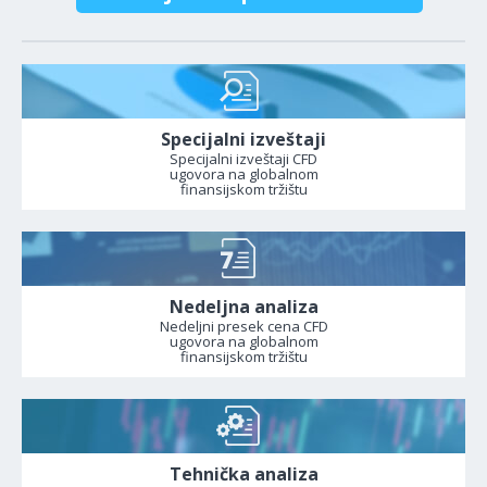
Specijalni izveštaji
Specijalni izveštaji CFD
ugovora na globalnom
finansijskom tržištu
Nedeljna analiza
Nedeljni presek cena CFD
ugovora na globalnom
finansijskom tržištu
Tehnička analiza