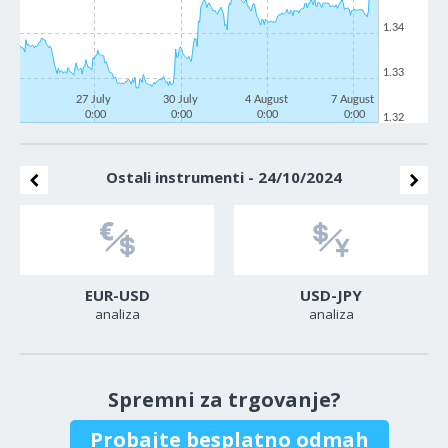
1.34
1.33
27 July
30 July
4 August
7 August
0:00
0:00
0:00
0:00
1.32
Ostali instrumenti - 24/10/2024
EUR-USD
USD-JPY
analiza
analiza
Spremni za trgovanje?
Probajte besplatno odmah