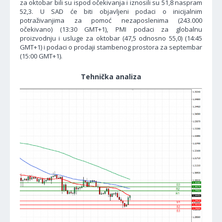
za oktobar bili su ispod očekivanja i iznosili su 51,8 naspram
52,3. U SAD će biti objavljeni podaci o inicijalnim
potraživanjima za pomoć nezaposlenima (243.000
očekivano) (13:30 GMT+1), PMI podaci za globalnu
proizvodnju i usluge za oktobar (47,5 odnosno 55,0) (14:45
GMT+1) i podaci o prodaji stambenog prostora za septembar
(15:00 GMT+1).
Tehnička analiza