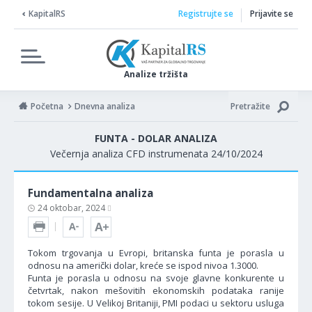
KapitalRS
Registrujte se
Prijavite se
Analize tržišta
Početna
Dnevna analiza
Pretražite
FUNTA - DOLAR ANALIZA
Večernja analiza CFD instrumenata 24/10/2024
Fundamentalna analiza
24 oktobar, 2024
Tokom trgovanja u Evropi, britanska funta je porasla u
odnosu na američki dolar, kreće se ispod nivoa 1.3000.
Funta je porasla u odnosu na svoje glavne konkurente u
četvrtak, nakon mešovitih ekonomskih podataka ranije
tokom sesije. U Velikoj Britaniji, PMI podaci u sektoru usluga