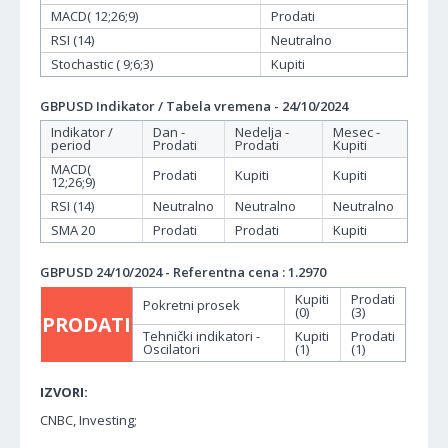
MACD( 12;26;9)
Prodati
RSI (14)
Neutralno
Stochastic ( 9;6;3)
Kupiti
GBPUSD Indikator / Tabela vremena - 24/10/2024
Indikator /
Dan -
Nedelja -
Mesec -
period
Prodati
Prodati
Kupiti
MACD(
Prodati
Kupiti
Kupiti
12;26;9)
RSI (14)
Neutralno
Neutralno
Neutralno
SMA 20
Prodati
Prodati
Kupiti
GBPUSD 24/10/2024 - Referentna cena : 1.2970
Kupiti
Prodati
Pokretni prosek
(0)
(3)
PRODATI
Tehnički indikatori -
Kupiti
Prodati
Oscilatori
(1)
(1)
IZVORI:
CNBC, Investing;