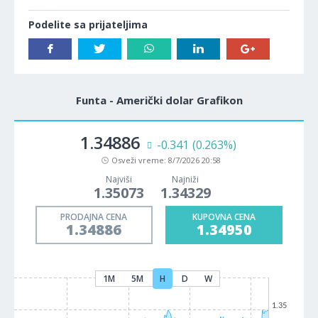
Podelite sa prijateljima
Funta - Američki dolar Grafikon
1.34886
-0.341
(0.263%)
Osveži vreme:
8/7/2026 20:58
Najviši
Najniži
1.35073
1.34329
PRODAJNA CENA
KUPOVNA CENA
1.34886
1.34950
1M
5M
H
D
W
1.35