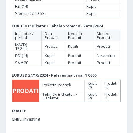
RSI (14)
Kupiti
Stochastic ( 9;6;3)
Kupiti
EURUSD Indikator / Tabela vremena - 24/10/2024
Indikator /
Dan -
Nedelja -
Mesec -
period
Prodati
Prodati
Prodati
MACD(
Prodati
Kupiti
Prodati
12;26;9)
RSI (14)
Kupiti
Prodati
Neutralno
SMA 20
Kupiti
Prodati
Prodati
EURUSD 24/10/2024 - Referentna cena : 1.0800
Kupiti
Prodati
Pokretni prosek
(0)
(3)
PRODATI
Tehnički indikatori -
Kupiti
Prodati
Oscilatori
(2)
(1)
IZVORI:
CNBC, Investing;