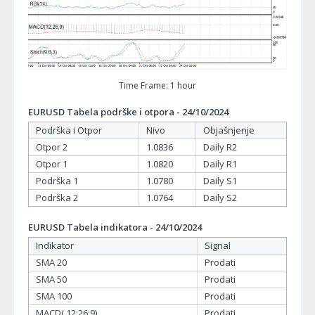
Time Frame: 1 hour
EURUSD Tabela podrške i otpora - 24/10/2024
Podrška i Otpor
Nivo
Objašnjenje
Otpor 2
1.0836
Daily R2
Otpor 1
1.0820
Daily R1
Podrška 1
1.0780
Daily S1
Podrška 2
1.0764
Daily S2
EURUSD Tabela indikatora - 24/10/2024
Indikator
Signal
SMA 20
Prodati
SMA 50
Prodati
SMA 100
Prodati
MACD( 12;26;9)
Prodati