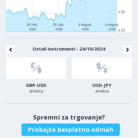
1.14
24 July
29 July
3 August
6 August
0:00
0:00
0:00
0:00
1.13
Ostali instrumenti - 24/10/2024
GBP-USD
USD-JPY
analiza
analiza
Spremni za trgovanje?
Probajte besplatno odmah