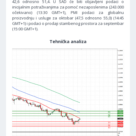
42,6 odnosno 51,4. U SAD će biti objavljeni podaci o
inicijalnim potraživanjima za pomoć nezaposlenima (243.000
očekivano) (13:30 GMT+1), PMI podaci za globalnu
proizvodnju i usluge za oktobar (47,5 odnosno 55,0) (14:45
GMT+1) i podaci o prodaji stambenog prostora za septembar
(15:00 GMT+1).
Tehnička analiza