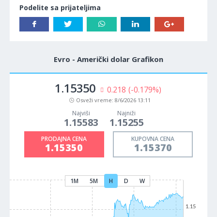
Podelite sa prijateljima
Evro - Američki dolar Grafikon
1.15350
0.218
(-0.179%)
Osveži vreme:
8/6/2026 13:11
Najviši
Najniži
1.15583
1.15255
PRODAJNA CENA
KUPOVNA CENA
1.15350
1.15370
1M
5M
H
D
W
1.15