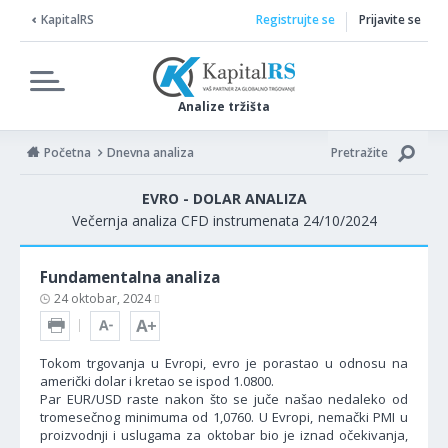
KapitalRS
Registrujte se
Prijavite se
Analize tržišta
Početna
Dnevna analiza
Pretražite
EVRO - DOLAR ANALIZA
Večernja analiza CFD instrumenata 24/10/2024
Fundamentalna analiza
24 oktobar, 2024
Tokom trgovanja u Evropi, evro je porastao u odnosu na
američki dolar i kretao se ispod 1.0800.
Par EUR/USD raste nakon što se juče našao nedaleko od
tromesečnog minimuma od 1,0760. U Evropi, nemački PMI u
proizvodnji i uslugama za oktobar bio je iznad očekivanja,