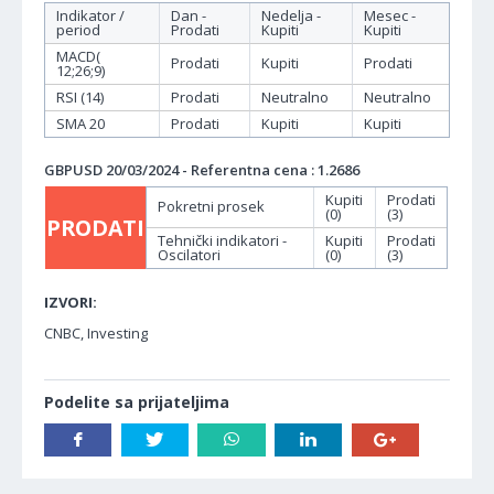
Indikator /
Dan -
Nedelja -
Mesec -
period
Prodati
Kupiti
Kupiti
MACD(
Prodati
Kupiti
Prodati
12;26;9)
RSI (14)
Prodati
Neutralno
Neutralno
SMA 20
Prodati
Kupiti
Kupiti
GBPUSD 20/03/2024 - Referentna cena : 1.2686
Kupiti
Prodati
Pokretni prosek
(0)
(3)
PRODATI
Tehnički indikatori -
Kupiti
Prodati
Oscilatori
(0)
(3)
IZVORI:
CNBC, Investing
Podelite sa prijateljima