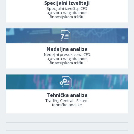
Specijalni izveštaji
Specijalni izveštaji CFD
ugovora na globalnom
finansijskom tržištu
Nedeljna analiza
Nedeljni presek cena CFD
ugovora na globalnom
finansijskom tržištu
Tehnička analiza
Trading Central - Sistem
tehničke analize