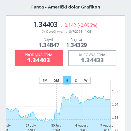
Funta - Američki dolar Grafikon
1.34403
0.142
(-0.096%)
Osveži vreme:
8/7/2026 11:05
Najviši
Najniži
1.34847
1.34329
PRODAJNA CENA
KUPOVNA CENA
1.34403
1.34433
1M
5M
H
D
W
1.35
1.34
1.33
22 July
27 July
30 July
4 August
7 August
0:00
0:00
0:00
0:00
0:00
1.32