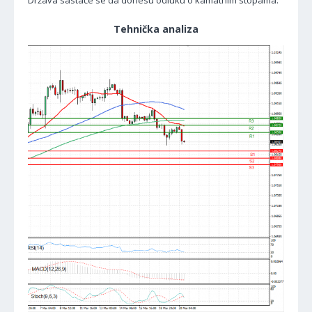
Država sastaće se da donesu odluku o kamatnim stopama.
Tehnička analiza