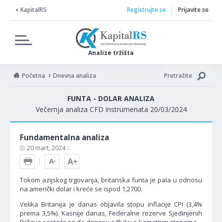
KapitalRS
Registrujte se
Prijavite se
Analize tržišta
Početna
Dnevna analiza
Pretražite
FUNTA - DOLAR ANALIZA
Večernja analiza CFD instrumenata 20/03/2024
Fundamentalna analiza
20 mart, 2024
Tokom azijskog trgovanja, britanska funta je pala u odnosu
na američki dolar i kreće se ispod 1,2700.
Velika Britanija je danas objavila stopu inflacije CPI (3,4%
prema 3,5%). Kasnije danas, Federalne rezerve Sjedinjenih