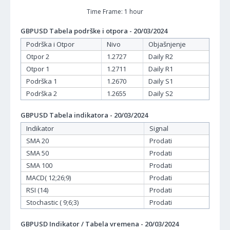
Time Frame: 1 hour
GBPUSD Tabela podrške i otpora - 20/03/2024
Podrška i Otpor
Nivo
Objašnjenje
Otpor 2
1.2727
Daily R2
Otpor 1
1.2711
Daily R1
Podrška 1
1.2670
Daily S1
Podrška 2
1.2655
Daily S2
GBPUSD Tabela indikatora - 20/03/2024
Indikator
Signal
SMA 20
Prodati
SMA 50
Prodati
SMA 100
Prodati
MACD( 12;26;9)
Prodati
RSI (14)
Prodati
Stochastic ( 9;6;3)
Prodati
GBPUSD Indikator / Tabela vremena - 20/03/2024