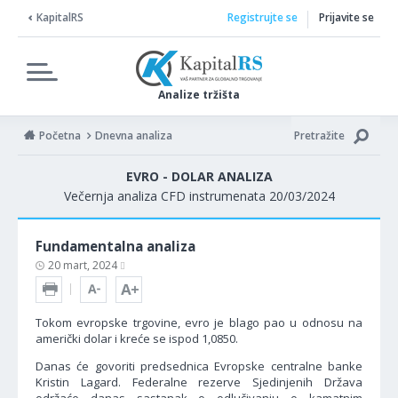
KapitalRS
Registrujte se
Prijavite se
Analize tržišta
Početna
Dnevna analiza
Pretražite
EVRO - DOLAR ANALIZA
Večernja analiza CFD instrumenata 20/03/2024
Fundamentalna analiza
20 mart, 2024
Tokom evropske trgovine, evro je blago pao u odnosu na
američki dolar i kreće se ispod 1,0850.
Danas će govoriti predsednica Evropske centralne banke
Kristin Lagard. Federalne rezerve Sjedinjenih Država