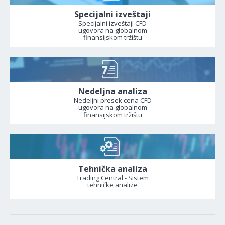
Specijalni izveštaji
Specijalni izveštaji CFD
ugovora na globalnom
finansijskom tržištu
Nedeljna analiza
Nedeljni presek cena CFD
ugovora na globalnom
finansijskom tržištu
Tehnička analiza
Trading Central - Sistem
tehničke analize