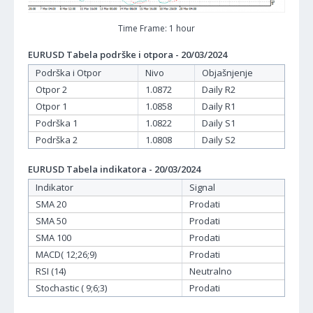
Time Frame: 1 hour
EURUSD Tabela podrške i otpora - 20/03/2024
Podrška i Otpor
Nivo
Objašnjenje
Otpor 2
1.0872
Daily R2
Otpor 1
1.0858
Daily R1
Podrška 1
1.0822
Daily S1
Podrška 2
1.0808
Daily S2
EURUSD Tabela indikatora - 20/03/2024
Indikator
Signal
SMA 20
Prodati
SMA 50
Prodati
SMA 100
Prodati
MACD( 12;26;9)
Prodati
RSI (14)
Neutralno
Stochastic ( 9;6;3)
Prodati