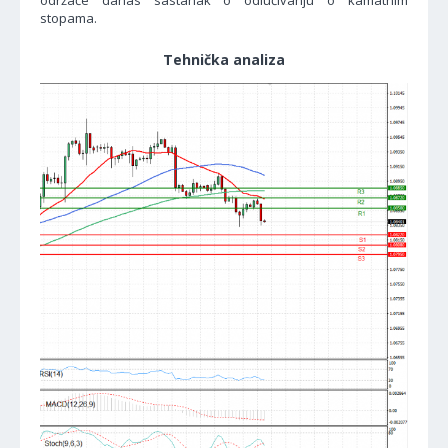
održaće danas sastanak o odlučivanju o kamatnim
stopama.
Tehnička analiza