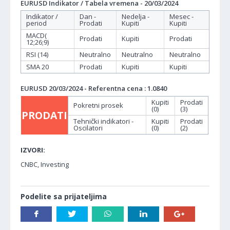
EURUSD Indikator / Tabela vremena - 20/03/2024
Indikator /
Dan -
Nedelja -
Mesec -
period
Prodati
Kupiti
Kupiti
MACD(
Prodati
Kupiti
Prodati
12;26;9)
RSI (14)
Neutralno
Neutralno
Neutralno
SMA 20
Prodati
Kupiti
Kupiti
EURUSD 20/03/2024 - Referentna cena : 1.0840
Kupiti
Prodati
Pokretni prosek
(0)
(3)
PRODATI
Tehnički indikatori -
Kupiti
Prodati
Oscilatori
(0)
(2)
IZVORI:
CNBC, Investing
Podelite sa prijateljima