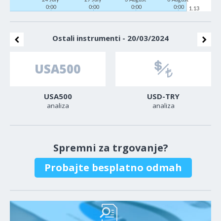
0:00
0:00
0:00
0:00
1.13
Ostali instrumenti - 20/03/2024
USA500
USD-TRY
analiza
analiza
Spremni za trgovanje?
Probajte besplatno odmah