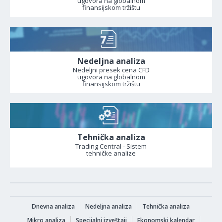
ugovora na globalnom
finansijskom tržištu
Nedeljna analiza
Nedeljni presek cena CFD
ugovora na globalnom
finansijskom tržištu
Tehnička analiza
Trading Central - Sistem
tehničke analize
Dnevna analiza
Nedeljna analiza
Tehnička analiza
Mikro analiza
Specijalni izveštaji
Ekonomski kalendar