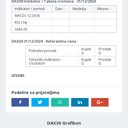
DAX30 Indikator / Tabela vremena - 31/12/2024
Indikator / period
Dan -
Nedelja -
Mesec -
MACD( 12;26;9)
RSI (14)
SMA 20
DAX30 31/12/2024 - Referentna cena :
Kupiti
Prodati
Pokretni prosek
()
()
Tehnički indikatori -
Kupiti
Prodati
Oscilatori
()
()
IZVORI:
Podelite sa prijateljima
DAX30 Grafikon