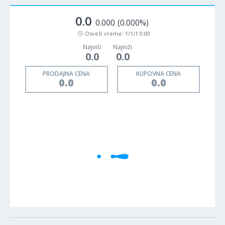
0.0
0.000
(0.000%)
Osveži vreme:
1/1/1 0:00
Najviši
Najniži
0.0
0.0
PRODAJNA CENA
KUPOVNA CENA
0.0
0.0
1M
5M
H
D
W
Cene se učitavaju..