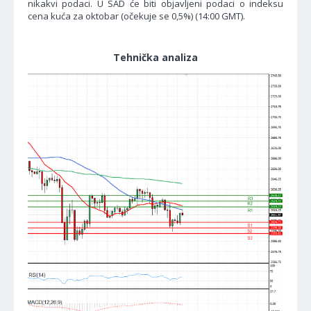
nikakvi podaci. U SAD će biti objavljeni podaci o indeksu
cena kuća za oktobar (očekuje se 0,5%) (14:00 GMT).
Tehnička analiza