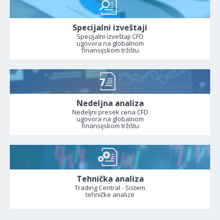
Specijalni izveštaji
Specijalni izveštaji CFD
ugovora na globalnom
finansijskom tržištu
Nedeljna analiza
Nedeljni presek cena CFD
ugovora na globalnom
finansijskom tržištu
Tehnička analiza
Trading Central - Sistem
tehničke analize