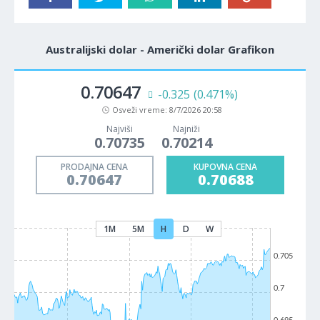
Australijski dolar - Američki dolar Grafikon
0.70647
-0.325
(0.471%)
Osveži vreme:
8/7/2026 20:58
Najviši
Najniži
0.70735
0.70214
PRODAJNA CENA
KUPOVNA CENA
0.70647
0.70688
1M
5M
H
D
W
0.705
0.7