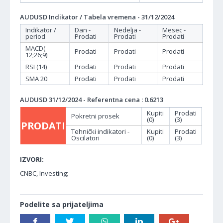
AUDUSD Indikator / Tabela vremena - 31/12/2024
Indikator /
Dan -
Nedelja -
Mesec -
period
Prodati
Prodati
Prodati
MACD(
Prodati
Prodati
Prodati
12;26;9)
RSI (14)
Prodati
Prodati
Prodati
SMA 20
Prodati
Prodati
Prodati
AUDUSD 31/12/2024 - Referentna cena : 0.6213
Kupiti
Prodati
Pokretni prosek
(0)
(3)
PRODATI
Tehnički indikatori -
Kupiti
Prodati
Oscilatori
(0)
(3)
IZVORI:
CNBC, Investing;
Podelite sa prijateljima