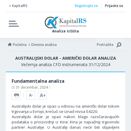
KapitalRS
Registrujte se
Prijavite se
Analize tržišta
Početna
Dnevna analiza
Pretražite
AUSTRALIJSKI DOLAR - AMERIČKI DOLAR ANALIZA
Večernja analiza CFD instrumenata 31/12/2024
Fundamentalna analiza
31 decembar, 2024
Australijski dolar je opao u odnosu na američki dolar tokom
trgovanja u Evropi, krećući se iznad nivoa 0.6220.
Australijski dolar je opao nakon blago razočaravajućih
podataka o proizvodnji iz Kine: Kina je najvažniji trgovinski
partner Australije. U Australiji danas neće biti objavljeni