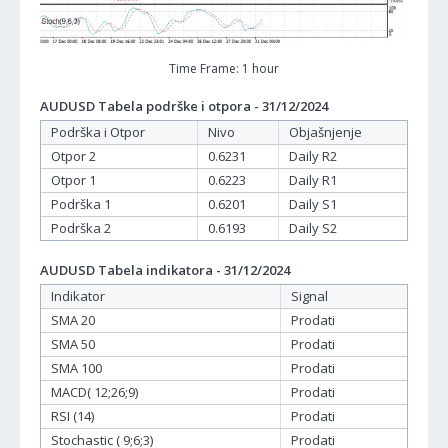
Time Frame: 1 hour
AUDUSD Tabela podrške i otpora - 31/12/2024
Podrška i Otpor
Nivo
Objašnjenje
Otpor 2
0.6231
Daily R2
Otpor 1
0.6223
Daily R1
Podrška 1
0.6201
Daily S1
Podrška 2
0.6193
Daily S2
AUDUSD Tabela indikatora - 31/12/2024
Indikator
Signal
SMA 20
Prodati
SMA 50
Prodati
SMA 100
Prodati
MACD( 12;26;9)
Prodati
RSI (14)
Prodati
Stochastic ( 9;6;3)
Prodati