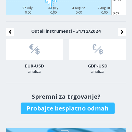
0.695
27 July
30 July
4 August
7 August
0:00
0:00
0:00
0:00
0.69
Ostali instrumenti - 31/12/2024
EUR-USD
GBP-USD
analiza
analiza
Spremni za trgovanje?
Probajte besplatno odmah