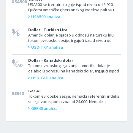
USA500 se trenutno trguje ispod nivoa od 5.920.
Fjučersi američkog berzanskog indeksa pali su u
sredu, ukazujući na nastavak pada iz prethodne
USA500 analiza
sesije zbog...
Dollar - Turkish Lira
Američki dolar je ojačao u odnosu na tursku liru
tokom evropske sesije, trgujući iznad nivoa od
38.800. Valutni par USD/TRY je porastao jer
USD-TRY analiza
hronična...
Dollar - Kanadski dolar
Tokom evropskog trgovanja, američki dolar je
oslabio u odnosu na kanadski dolar, trgujući ispod
nivoa od 1.3900. Valutni par USD/CAD je izgubio na
USD-CAD analiza
vrednosti...
Ger 40
Tokom evropske sesije, nemački referentni indeks
se trgovao ispod nivoa od 24.000. Nemački i
evropski berzanski indeksi blago su pali u sredu,
GER40 analiza
dok su...