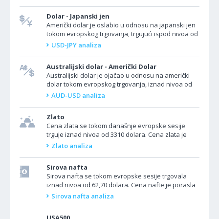
jer novi...
Dolar - Japanski jen
Američki dolar je oslabio u odnosu na japanski jen
tokom evropskog trgovanja, trgujući ispod nivoa od
145.000. Valutni par USD/JPY je pao jer je dolar
USD-JPY analiza
pod...
Australijski dolar - Američki Dolar
Australijski dolar je ojačao u odnosu na američki
dolar tokom evropskog trgovanja, iznad nivoa od
0.6430. Valutni par AUD/USD je porastao jer novi
AUD-USD analiza
poreski...
Zlato
Cena zlata se tokom današnje evropske sesije
trguje iznad nivoa od 3310 dolara. Cena zlata je
porasla, približavajući se dvonedeljnom
Zlato analiza
maksimumu,...
Sirova nafta
Sirova nafta se tokom evropske sesije trgovala
iznad nivoa od 62,70 dolara. Cena nafte je porasla
nakon što su se pojavili izveštaji da Izrael...
Sirova nafta analiza
USA500