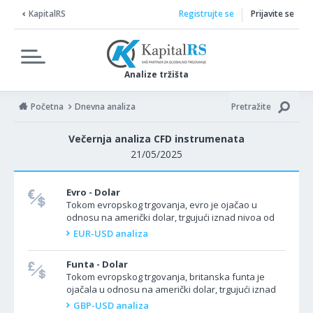
KapitalRS
Registrujte se
Prijavite se
Analize tržišta
Početna
Dnevna analiza
Pretražite
Večernja analiza CFD instrumenata
21/05/2025
Evro - Dolar
Tokom evropskog trgovanja, evro je ojačao u
odnosu na američki dolar, trgujući iznad nivoa od
1.1300. Valutni par EUR/USD je porastao jer se
EUR-USD analiza
očekuje da...
Funta - Dolar
Tokom evropskog trgovanja, britanska funta je
ojačala u odnosu na američki dolar, trgujući iznad
nivoa od 1.3300. Valutni par GBP/USD je porastao
GBP-USD analiza