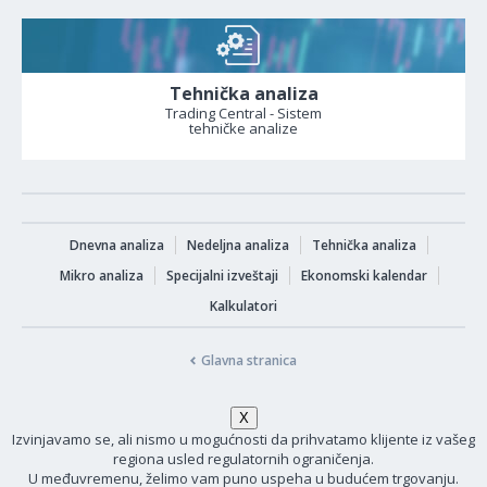
Tehnička analiza
Trading Central - Sistem
tehničke analize
Dnevna analiza
Nedeljna analiza
Tehnička analiza
Mikro analiza
Specijalni izveštaji
Ekonomski kalendar
Kalkulatori
Glavna stranica
Izvinjavamo se, ali nismo u mogućnosti da prihvatamo klijente iz vašeg
regiona usled regulatornih ograničenja.
U međuvremenu, želimo vam puno uspeha u budućem trgovanju.