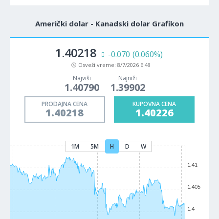
Američki dolar - Kanadski dolar Grafikon
1.40218
-0.070
(0.060%)
Osveži vreme:
8/7/2026 6:48
Najviši
Najniži
1.40790
1.39902
PRODAJNA CENA
KUPOVNA CENA
1.40218
1.40226
1M
5M
H
D
W
1.41
1.405
1.4