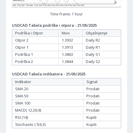
Time Frame: 1 hour
USDCAD Tabela podrške i otpora - 21/05/2025
Podrška i Otpor
Nivo
Objašnjenje
Otpor 2
1.3932
Daily R2
Otpor 1
1.3913
Daily R1
Podrška 1
1.3863
Daily S1
Podrška 2
1.3844
Daily S2
USDCAD Tabela indikatora - 21/05/2025
Indikator
Signal
SMA 20
Prodati
SMA 50
Prodati
SMA 100
Prodati
MACD( 12;26;9)
Prodati
RSI (14)
Kupiti
Stochastic ( 9;6;3)
Kupiti