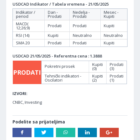
USDCAD Indikator / Tabela vremena - 21/05/2025
Indikator /
Dan -
Nedelja -
Mesec -
period
Prodati
Prodati
Kupiti
MACD(
Prodati
Prodati
Kupiti
12;26;9)
RSI (14)
Kupiti
Neutralno
Neutralno
SMA 20
Prodati
Prodati
Kupiti
USDCAD 21/05/2025 - Referentna cena : 1.3888
Kupiti
Prodati
Pokretni prosek
(0)
(3)
PRODATI
Tehnički indikatori -
Kupiti
Prodati
Oscilatori
(2)
(1)
IZVORI:
CNBC, Investing
Podelite sa prijateljima