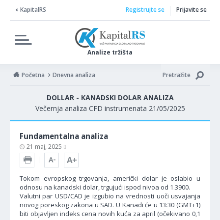
KapitalRS
Registrujte se
Prijavite se
Analize tržišta
Početna
Dnevna analiza
Pretražite
DOLLAR - KANADSKI DOLAR ANALIZA
Večernja analiza CFD instrumenata 21/05/2025
Fundamentalna analiza
21 maj, 2025
Tokom evropskog trgovanja, američki dolar je oslabio u
odnosu na kanadski dolar, trgujući ispod nivoa od 1.3900.
Valutni par USD/CAD je izgubio na vrednosti uoči usvajanja
novog poreskog zakona u SAD. U Kanadi će u 13:30 (GMT+1)
biti objavljen indeks cena novih kuća za april (očekivano 0,1