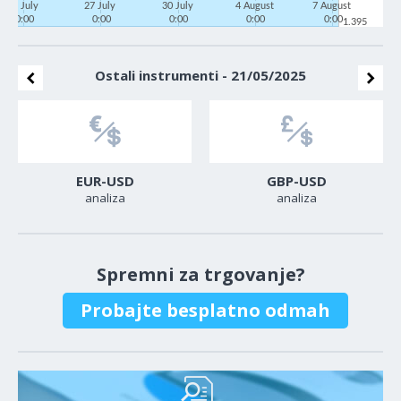
22 July
27 July
30 July
4 August
7 August
0:00
0:00
0:00
0:00
0:00
1.395
Ostali instrumenti - 21/05/2025
EUR-USD
GBP-USD
analiza
analiza
Spremni za trgovanje?
Probajte besplatno odmah