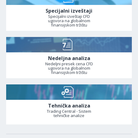
Specijalni izveštaji
Specijalni izveštaji CFD
ugovora na globalnom
finansijskom tržištu
Nedeljna analiza
Nedeljni presek cena CFD
ugovora na globalnom
finansijskom tržištu
Tehnička analiza
Trading Central - Sistem
tehničke analize