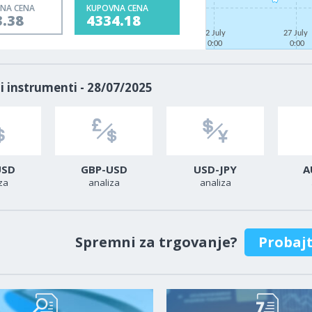
NA CENA
KUPOVNA CENA
3.38
4334.18
22 July
27 July
0:00
0:00
i instrumenti - 28/07/2025
USD
GBP-USD
USD-JPY
A
za
analiza
analiza
Spremni za trgovanje?
Probaj