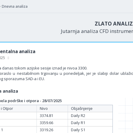
Dnevna analiza
ZLATO ANALI
Jutarnja analiza CFD instrume
ntalna analiza
2025
a danas tokom azijske sesije iznad je nivoa 3300.
poraslo u nestabilnom trgovanju u ponedeljak, jer je slabiji dolar ublaž
og sporazuma SAD-a i EU.
 analiza
la podrške i otpora - 28/07/2025
 i Otpor
Nivo
Objašnjenje
3374.81
Daily R2
3359.66
Daily R1
 1
3319.26
Daily S1