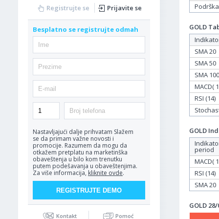
Podrška
Registrujte se
Prijavite se
GOLD Tabe
Besplatno se registrujte odmah
Indikato
SMA 20
SMA 50
SMA 10
MACD( 12
RSI (14)
Stochasti
GOLD Indi
Nastavljajući dalje prihvatam
Slažem
se da primam važne novosti i
Indikato
promocije. Razumem da mogu da
period
otkažem pretplatu na marketinška
obaveštenja u bilo kom trenutku
MACD( 12
putem podešavanja u obaveštenjima.
RSI (14)
Za više informacija,
kliknite ovde
.
SMA 20
GOLD 28/0
Kontakt
Pomoć