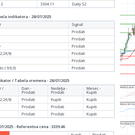
 2
3304.11
Daily S2
la indikatora - 28/07/2025
r
Signal
Prodati
Prodati
0
Prodati
;26;9)
Prodati
Prodati
c ( 9;6;3)
Prodati
kator / Tabela vremena - 28/07/2025
r /
Dan -
Nedelja -
Mesec -
Prodati
Prodati
Kupiti
;26;9)
Prodati
Kupiti
Kupiti
Prodati
Prodati
Kupiti
Prodati
Prodati
Kupiti
7/2025 - Referentna cena : 3339.46
Kupiti
Prodati