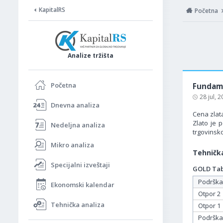
KapitalRS
Početna
Analize tržišta
Početna
Fundame
28 jul, 
Dnevna analiza
Cena zlat
Zlato je 
Nedeljna analiza
trgovinsk
Mikro analiza
Tehnička
Specijalni izveštaji
GOLD Tabe
Podrška
Ekonomski kalendar
Otpor 2
Tehnička analiza
Otpor 1
Podrška