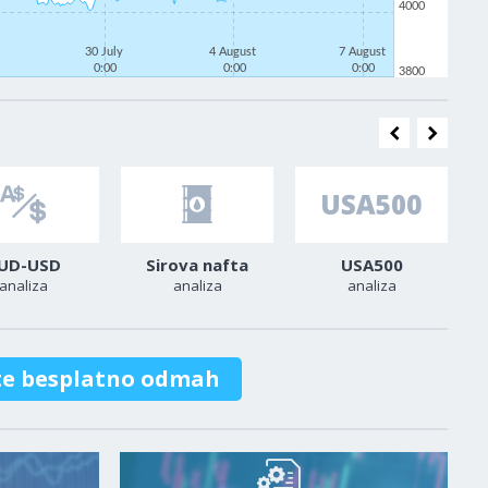
4000
30 July
4 August
7 August
0:00
0:00
0:00
3800
UD-USD
Sirova nafta
USA500
analiza
analiza
analiza
te besplatno odmah