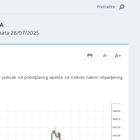
Pretražite
ZA
nata 28/07/2025
io pritisak od poboljšanog apetita za rizikom nakon objavljenog