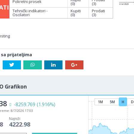
Pokretni prosek
(0)
(3)
ATI
Tehnički indikatori -
Kupiti
Prodati
Oscilatori
(0)
(3)
esting
 sa prijateljima
O Grafikon
38
1M
5M
H
D
-8259.769
(1.916%)
vreme:
8/7/2026 17:03
Najniži
8
4222.98