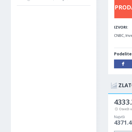
PROD
IZVORI:
CNBC, Inv
Podelite
ZLAT
4333.
Osveži 
Najviši
4371.4