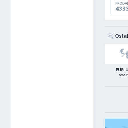
PRODAJ
433
Ostal
USD-CAD
GER40
EUR-
analiza
analiza
anali