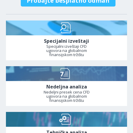
Probajte besplatno odmah
Specijalni izveštaji
Specijalni izveštaji CFD
ugovora na globalnom
finansijskom tržištu
Nedeljna analiza
Nedeljni presek cena CFD
ugovora na globalnom
finansijskom tržištu
Tehnička analiza