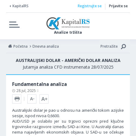
KapitalRS
Registrujte se
Prijavite se
Analize tržišta
Početna
Dnevna analiza
Pretražite
AUSTRALIJSKI DOLAR - AMERIČKI DOLAR ANALIZA
Jutarnja analiza CFD instrumenata 28/07/2025
Fundamentalna analiza
28 jul, 2025
Australijski dolar je pao u odnosu na američki tokom azijske
sesije, ispod nivoa 0,6600.
AUD/USD je oslabilo jer su trgovci oprezni pred ključne
trgovinske razgovore između SAD-a i Kine. U Australiji danas
nema najavljenih ekonomskih objava. U SAD-u se očekuje