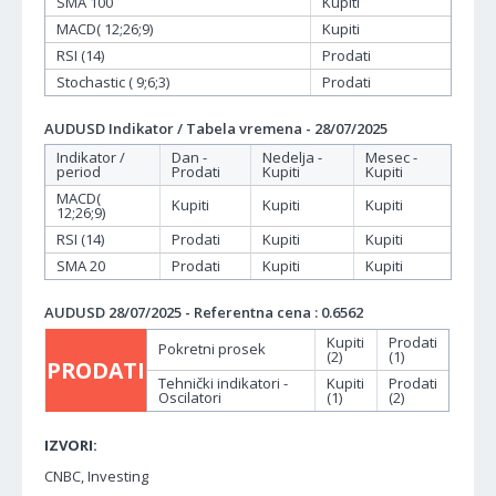
SMA 100
Kupiti
MACD( 12;26;9)
Kupiti
RSI (14)
Prodati
Stochastic ( 9;6;3)
Prodati
AUDUSD Indikator / Tabela vremena - 28/07/2025
Indikator /
Dan -
Nedelja -
Mesec -
period
Prodati
Kupiti
Kupiti
MACD(
Kupiti
Kupiti
Kupiti
12;26;9)
RSI (14)
Prodati
Kupiti
Kupiti
SMA 20
Prodati
Kupiti
Kupiti
AUDUSD 28/07/2025 - Referentna cena : 0.6562
Kupiti
Prodati
Pokretni prosek
(2)
(1)
PRODATI
Tehnički indikatori -
Kupiti
Prodati
Oscilatori
(1)
(2)
IZVORI:
CNBC, Investing