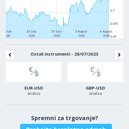
0.7
0.695
21 July
24 July
29 July
3 August
6 August
0:00
0:00
0:00
0:00
0:00
0.69
Ostali instrumenti - 28/07/2025
EUR-USD
GBP-USD
analiza
analiza
Spremni za trgovanje?