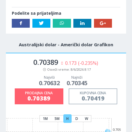
Podelite sa prijateljima
Australijski dolar - Američki dolar Grafikon
0.70389
0.173
(-0.235%)
Osveži vreme:
8/6/2026 8:17
Najviši
Najniži
0.70632
0.70345
PRODAJNA CENA
KUPOVNA CENA
0.70389
0.70419
1M
5M
H
D
W
0.705