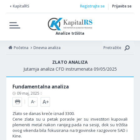
KapitalRS
Registrujte se
Prijavite se
Analize tržišta
Početna
Dnevna analiza
Pretražite
ZLATO ANALIZA
Jutarnja analiza CFD instrumenata 09/05/2025
Fundamentalna analiza
09 maj, 2025
Zlato se danas kreće iznad 3300.
Cene zlata su u petak porasle jer su investitori kupovali
plemeniti metal nakon ranijeg pada na sesiji, dok su tržišta
ovog vikenda bila fokusirana na trgovinske razgovore SAD i
Kine.