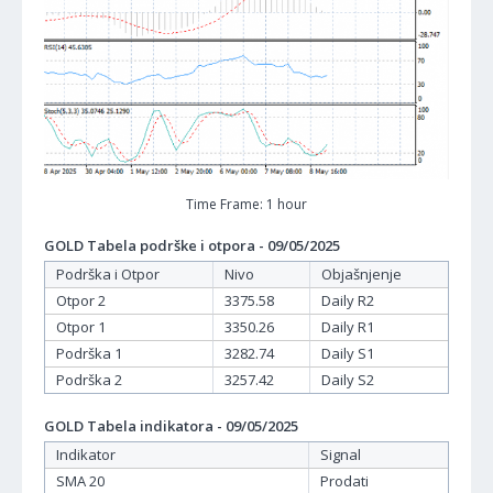
Time Frame: 1 hour
GOLD Tabela podrške i otpora - 09/05/2025
Podrška i Otpor
Nivo
Objašnjenje
Otpor 2
3375.58
Daily R2
Otpor 1
3350.26
Daily R1
Podrška 1
3282.74
Daily S1
Podrška 2
3257.42
Daily S2
GOLD Tabela indikatora - 09/05/2025
Indikator
Signal
SMA 20
Prodati