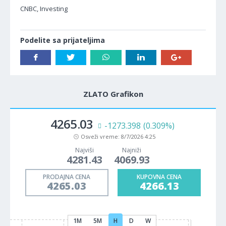
CNBC, Investing
Podelite sa prijateljima
ZLATO Grafikon
4265.03
-1273.398
(0.309%)
Osveži vreme:
8/7/2026 4:25
Najviši
Najniži
4281.43
4069.93
PRODAJNA CENA
KUPOVNA CENA
4265.03
4266.13
1M
5M
H
D
W