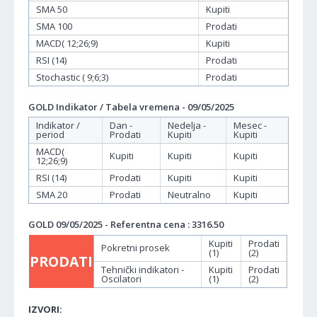
SMA 50
Kupiti
SMA 100
Prodati
MACD( 12;26;9)
Kupiti
RSI (14)
Prodati
Stochastic ( 9;6;3)
Prodati
GOLD Indikator / Tabela vremena - 09/05/2025
Indikator /
Dan -
Nedelja -
Mesec -
period
Prodati
Kupiti
Kupiti
MACD(
Kupiti
Kupiti
Kupiti
12;26;9)
RSI (14)
Prodati
Kupiti
Kupiti
SMA 20
Prodati
Neutralno
Kupiti
GOLD 09/05/2025 - Referentna cena : 3316.50
Kupiti
Prodati
Pokretni prosek
(1)
(2)
PRODATI
Tehnički indikatori -
Kupiti
Prodati
Oscilatori
(1)
(2)
IZVORI: