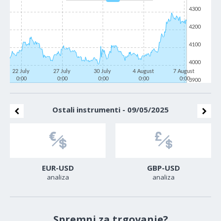
4300
4200
4100
4000
22 July
27 July
30 July
4 August
7 August
0:00
0:00
0:00
0:00
0:00
3900
Ostali instrumenti - 09/05/2025
EUR-USD
GBP-USD
analiza
analiza
Spremni za trgovanje?