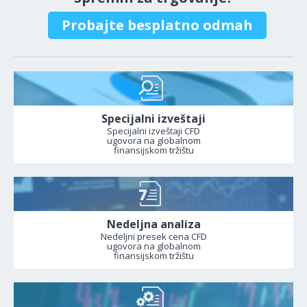
Probajte besplatno odmah
Specijalni izveštaji
Specijalni izveštaji CFD
ugovora na globalnom
finansijskom tržištu
Nedeljna analiza
Nedeljni presek cena CFD
ugovora na globalnom
finansijskom tržištu