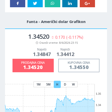
Funta - Američki dolar Grafikon
1.34520
0.170
(-0.117%)
Osveži vreme:
8/6/2026 23:15
Najviši
Najniži
1.34847
1.34412
PRODAJNA CENA
KUPOVNA CENA
1.34520
1.34550
1M
5M
H
D
W
1.35
1.34