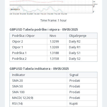
Time Frame: 1 hour
GBPUSD Tabela podrške i otpora - 09/05/2025
Podrška i Otpor
Nivo
Objašnjenje
Otpor 2
1.3299
Daily R2
Otpor 1
1.3269
Daily R1
Podrška 1
1.3188
Daily S1
Podrška 2
1.3158
Daily S2
GBPUSD Tabela indikatora - 09/05/2025
Indikator
Signal
SMA 20
Prodati
SMA 50
Prodati
SMA 100
Prodati
MACD( 12;26;9)
Prodati
RSI (14)
Kupiti