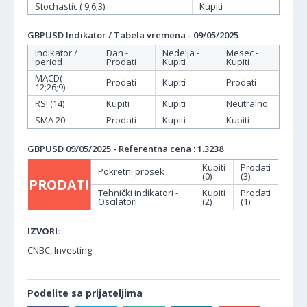
Stochastic ( 9;6;3)
Kupiti
GBPUSD Indikator / Tabela vremena - 09/05/2025
Indikator /
Dan -
Nedelja -
Mesec -
period
Prodati
Kupiti
Kupiti
MACD(
Prodati
Kupiti
Prodati
12;26;9)
RSI (14)
Kupiti
Kupiti
Neutralno
SMA 20
Prodati
Kupiti
Kupiti
GBPUSD 09/05/2025 - Referentna cena : 1.3238
Kupiti
Prodati
Pokretni prosek
(0)
(3)
PRODATI
Tehnički indikatori -
Kupiti
Prodati
Oscilatori
(2)
(1)
IZVORI:
CNBC, Investing
Podelite sa prijateljima