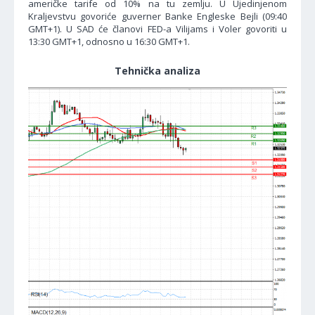
američke tarife od 10% na tu zemlju. U Ujedinjenom
Kraljevstvu govoriće guverner Banke Engleske Bejli (09:40
GMT+1). U SAD će članovi FED-a Vilijams i Voler govoriti u
13:30 GMT+1, odnosno u 16:30 GMT+1.
Tehnička analiza