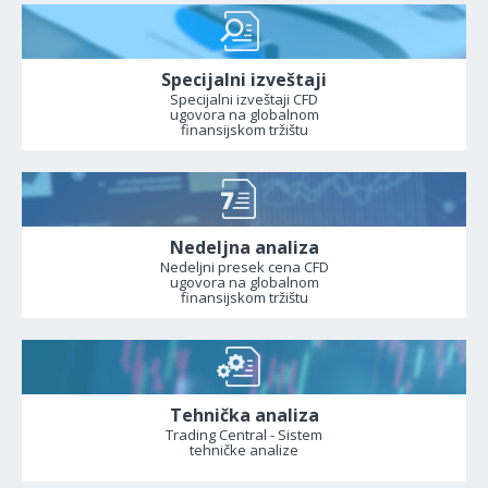
Specijalni izveštaji
Specijalni izveštaji CFD
ugovora na globalnom
finansijskom tržištu
Nedeljna analiza
Nedeljni presek cena CFD
ugovora na globalnom
finansijskom tržištu
Tehnička analiza
Trading Central - Sistem
tehničke analize