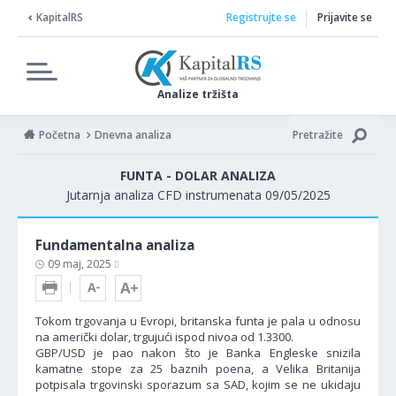
KapitalRS
Registrujte se
Prijavite se
Analize tržišta
Početna
Dnevna analiza
Pretražite
FUNTA - DOLAR ANALIZA
Jutarnja analiza CFD instrumenata 09/05/2025
Fundamentalna analiza
09 maj, 2025
Tokom trgovanja u Evropi, britanska funta je pala u odnosu
na američki dolar, trgujući ispod nivoa od 1.3300.
GBP/USD je pao nakon što je Banka Engleske snizila
kamatne stope za 25 baznih poena, a Velika Britanija
potpisala trgovinski sporazum sa SAD, kojim se ne ukidaju