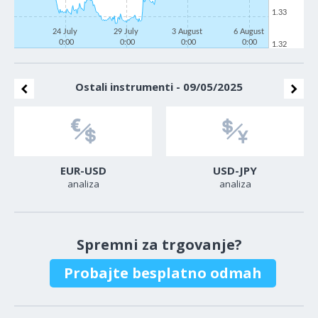
1.33
24 July
29 July
3 August
6 August
0:00
0:00
0:00
0:00
1.32
Ostali instrumenti - 09/05/2025
EUR-USD
USD-JPY
analiza
analiza
Spremni za trgovanje?
Probajte besplatno odmah