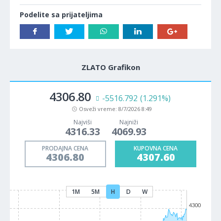
Podelite sa prijateljima
ZLATO Grafikon
4306.54
-5490.125
(1.285%)
Osveži vreme:
8/7/2026 8:49
Najviši
Najniži
4316.33
4069.93
PRODAJNA CENA
KUPOVNA CENA
4306.54
4307.34
1M
5M
H
D
W
4300