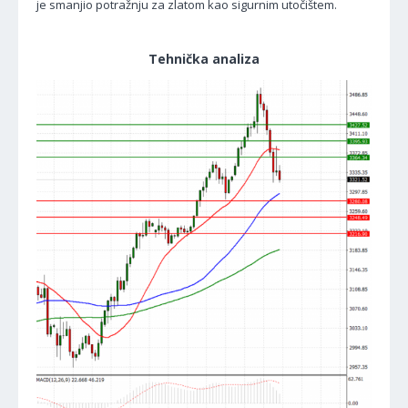
je smanjio potražnju za zlatom kao sigurnim utočištem.
Tehnička analiza