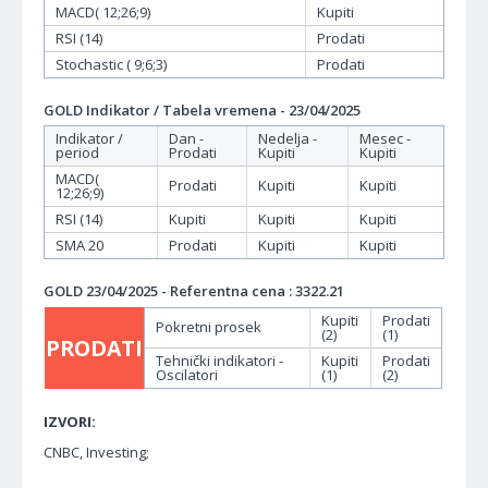
MACD( 12;26;9)
Kupiti
RSI (14)
Prodati
Stochastic ( 9;6;3)
Prodati
GOLD Indikator / Tabela vremena - 23/04/2025
Indikator /
Dan -
Nedelja -
Mesec -
period
Prodati
Kupiti
Kupiti
MACD(
Prodati
Kupiti
Kupiti
12;26;9)
RSI (14)
Kupiti
Kupiti
Kupiti
SMA 20
Prodati
Kupiti
Kupiti
GOLD 23/04/2025 - Referentna cena : 3322.21
Kupiti
Prodati
Pokretni prosek
(2)
(1)
PRODATI
Tehnički indikatori -
Kupiti
Prodati
Oscilatori
(1)
(2)
IZVORI:
CNBC, Investing;