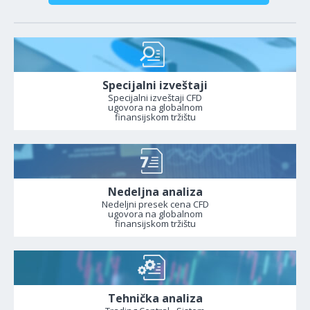
Specijalni izveštaji
Specijalni izveštaji CFD
ugovora na globalnom
finansijskom tržištu
Nedeljna analiza
Nedeljni presek cena CFD
ugovora na globalnom
finansijskom tržištu
Tehnička analiza