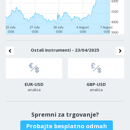
4200
4100
4000
22 July
27 July
30 July
4 August
7 August
0:00
0:00
0:00
0:00
0:00
3900
Ostali instrumenti - 23/04/2025
EUR-USD
GBP-USD
analiza
analiza
Spremni za trgovanje?
Probajte besplatno odmah