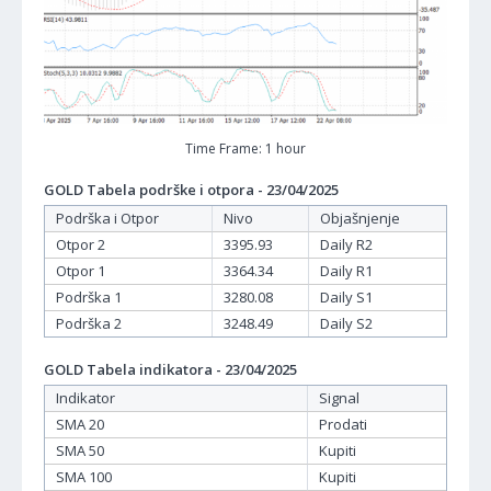
Time Frame: 1 hour
GOLD Tabela podrške i otpora - 23/04/2025
Podrška i Otpor
Nivo
Objašnjenje
Otpor 2
3395.93
Daily R2
Otpor 1
3364.34
Daily R1
Podrška 1
3280.08
Daily S1
Podrška 2
3248.49
Daily S2
GOLD Tabela indikatora - 23/04/2025
Indikator
Signal
SMA 20
Prodati
SMA 50
Kupiti
SMA 100
Kupiti