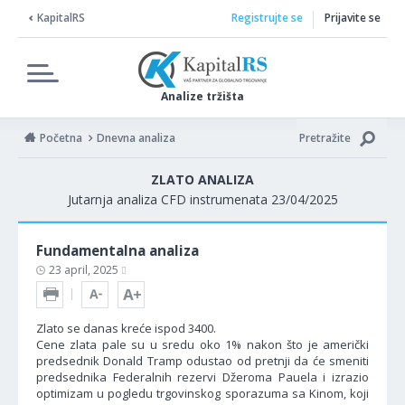
KapitalRS
Registrujte se
Prijavite se
Analize tržišta
Početna
Dnevna analiza
Pretražite
ZLATO ANALIZA
Jutarnja analiza CFD instrumenata 23/04/2025
Fundamentalna analiza
23 april, 2025
Zlato se danas kreće ispod 3400.
Cene zlata pale su u sredu oko 1% nakon što je američki
predsednik Donald Tramp odustao od pretnji da će smeniti
predsednika Federalnih rezervi Džeroma Pauela i izrazio
optimizam u pogledu trgovinskog sporazuma sa Kinom, koji