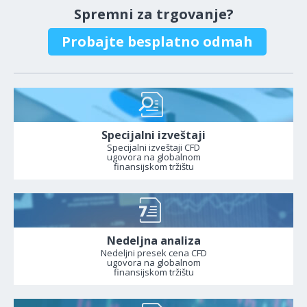
Spremni za trgovanje?
Probajte besplatno odmah
Specijalni izveštaji
Specijalni izveštaji CFD
ugovora na globalnom
finansijskom tržištu
Nedeljna analiza
Nedeljni presek cena CFD
ugovora na globalnom
finansijskom tržištu