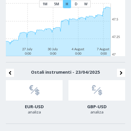
1M
5M
H
D
W
47.5
47.25
27 July
30 July
4 August
7 August
0:00
0:00
0:00
0:00
47
Ostali instrumenti - 23/04/2025
EUR-USD
GBP-USD
analiza
analiza