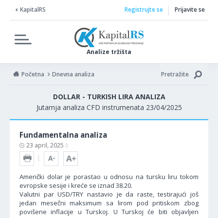
KapitalRS
Registrujte se
Prijavite se
Analize tržišta
Početna
Dnevna analiza
Pretražite
DOLLAR - TURKISH LIRA ANALIZA
Jutarnja analiza CFD instrumenata 23/04/2025
Fundamentalna analiza
23 april, 2025
Američki dolar je porastao u odnosu na tursku liru tokom
evropske sesije i kreće se iznad 38.20.
Valutni par USD/TRY nastavio je da raste, testirajući još
jedan mesečni maksimum sa lirom pod pritiskom zbog
povišene inflacije u Turskoj. U Turskoj će biti objavljen