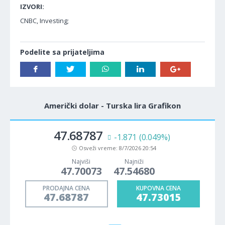
IZVORI:
CNBC, Investing;
Podelite sa prijateljima
Američki dolar - Turska lira Grafikon
47.68787
-1.871
(0.049%)
Osveži vreme:
8/7/2026 20:54
Najviši
Najniži
47.70073
47.54680
PRODAJNA CENA
KUPOVNA CENA
47.68787
47.73015