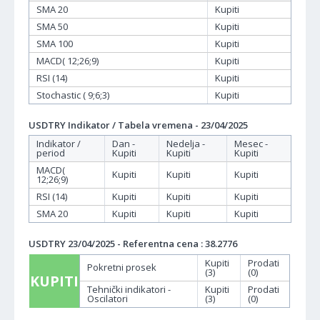
SMA 20
Kupiti
SMA 50
Kupiti
SMA 100
Kupiti
MACD( 12;26;9)
Kupiti
RSI (14)
Kupiti
Stochastic ( 9;6;3)
Kupiti
USDTRY Indikator / Tabela vremena - 23/04/2025
Indikator /
Dan -
Nedelja -
Mesec -
period
Kupiti
Kupiti
Kupiti
MACD(
Kupiti
Kupiti
Kupiti
12;26;9)
RSI (14)
Kupiti
Kupiti
Kupiti
SMA 20
Kupiti
Kupiti
Kupiti
USDTRY 23/04/2025 - Referentna cena : 38.2776
Kupiti
Prodati
Pokretni prosek
(3)
(0)
KUPITI
Tehnički indikatori -
Kupiti
Prodati
Oscilatori
(3)
(0)