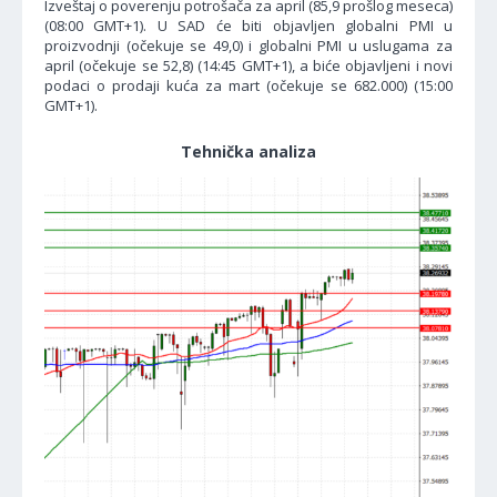
Izveštaj o poverenju potrošača za april (85,9 prošlog meseca)
(08:00 GMT+1). U SAD će biti objavljen globalni PMI u
proizvodnji (očekuje se 49,0) i globalni PMI u uslugama za
april (očekuje se 52,8) (14:45 GMT+1), a biće objavljeni i novi
podaci o prodaji kuća za mart (očekuje se 682.000) (15:00
GMT+1).
Tehnička analiza