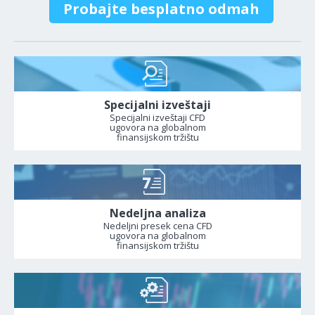
Probajte besplatno odmah
Specijalni izveštaji
Specijalni izveštaji CFD
ugovora na globalnom
finansijskom tržištu
Nedeljna analiza
Nedeljni presek cena CFD
ugovora na globalnom
finansijskom tržištu