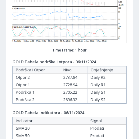
Time Frame: 1 hour
GOLD Tabela podrške i otpora - 06/11/2024
Podrška i Otpor
Nivo
Objašnjenje
Otpor 2
2737.84
Daily R2
Otpor 1
2728.94
Daily R1
Podrška 1
2705.22
Daily S1
Podrška 2
2696.32
Daily S2
GOLD Tabela indikatora - 06/11/2024
Indikator
Signal
SMA 20
Prodati
SMA 50
Prodati