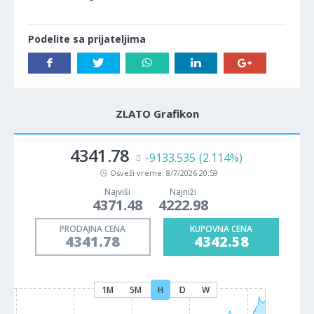
Podelite sa prijateljima
ZLATO Grafikon
4341.78
-9133.535
(2.114%)
Osveži vreme:
8/7/2026 20:59
Najviši
Najniži
4371.48
4222.98
PRODAJNA CENA
KUPOVNA CENA
4341.78
4342.58
1M
5M
H
D
W