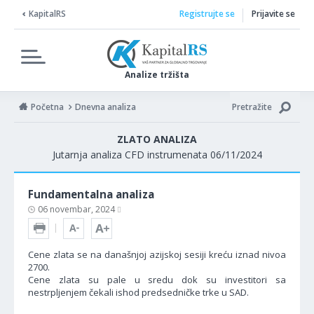
KapitalRS
Registrujte se
Prijavite se
Analize tržišta
Početna
Dnevna analiza
Pretražite
ZLATO ANALIZA
Jutarnja analiza CFD instrumenata 06/11/2024
Fundamentalna analiza
06 novembar, 2024
Cene zlata se na današnjoj azijskoj sesiji kreću iznad nivoa
2700.
Cene zlata su pale u sredu dok su investitori sa
nestrpljenjem čekali ishod predsedničke trke u SAD.