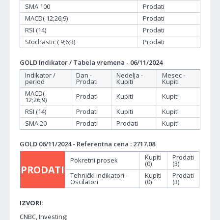
SMA 100
Prodati
MACD( 12;26;9)
Prodati
RSI (14)
Prodati
Stochastic ( 9;6;3)
Prodati
GOLD Indikator / Tabela vremena - 06/11/2024
Indikator /
Dan -
Nedelja -
Mesec -
period
Prodati
Kupiti
Kupiti
MACD(
Prodati
Kupiti
Kupiti
12;26;9)
RSI (14)
Prodati
Kupiti
Kupiti
SMA 20
Prodati
Prodati
Kupiti
GOLD 06/11/2024 - Referentna cena : 2717.08
Kupiti
Prodati
Pokretni prosek
(0)
(3)
PRODATI
Tehnički indikatori -
Kupiti
Prodati
Oscilatori
(0)
(3)
IZVORI:
CNBC, Investing;