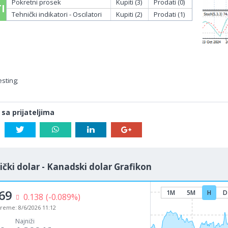
Pokretni prosek
Kupiti (3)
Prodati (0)
I
Tehnički indikatori - Oscilatori
Kupiti (2)
Prodati (1)
sting;
 sa prijateljima
čki dolar - Kanadski dolar Grafikon
69
1M
5M
H
D
0.138
(-0.089%)
vreme:
8/6/2026 11:12
Najniži