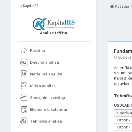
KapitalRS
Početna
Analize tržišta
Početna
Fundame
06 nove
Dnevna analiza
Američki 
Valutni p
Nedeljna analiza
Kanadi će
objavljeni
Mikro analiza
Tehnička
Specijalni izveštaji
USDCAD Ta
Ekonomski kalendar
Podrška
Otpor 2
Tehnička analiza
Otpor 1