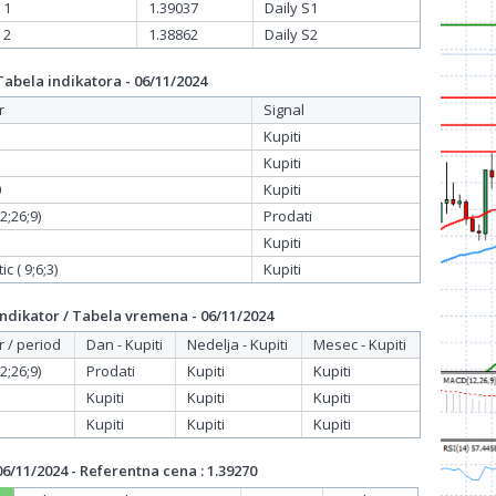
 1
1.39037
Daily S1
 2
1.38862
Daily S2
bela indikatora - 06/11/2024
r
Signal
Kupiti
Kupiti
0
Kupiti
;26;9)
Prodati
Kupiti
c ( 9;6;3)
Kupiti
dikator / Tabela vremena - 06/11/2024
r / period
Dan - Kupiti
Nedelja - Kupiti
Mesec - Kupiti
;26;9)
Prodati
Kupiti
Kupiti
Kupiti
Kupiti
Kupiti
Kupiti
Kupiti
Kupiti
/11/2024 - Referentna cena : 1.39270