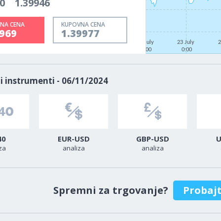
0
1.39946
NA CENA
KUPOVNA CENA
9969
1.39977
21 July
23 July
2
0:00
0:00
i instrumenti - 06/11/2024
40
EUR-USD
GBP-USD
U
za
analiza
analiza
Spremni za trgovanje?
Probaj