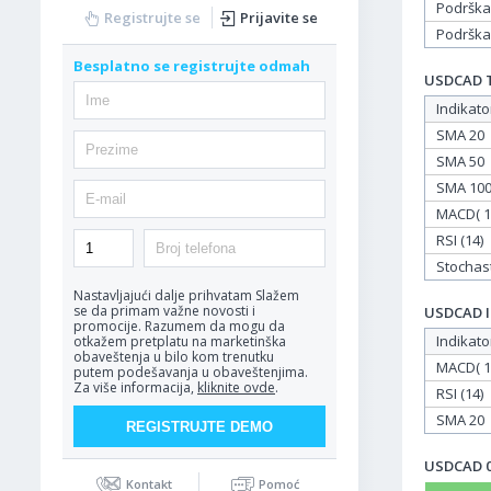
Podrška
Registrujte se
Prijavite se
Podrška
Besplatno se registrujte odmah
USDCAD Ta
Indikato
SMA 20
SMA 50
SMA 10
MACD( 12
RSI (14)
Stochasti
Nastavljajući dalje prihvatam
Slažem
se da primam važne novosti i
USDCAD In
promocije. Razumem da mogu da
Indikato
otkažem pretplatu na marketinška
obaveštenja u bilo kom trenutku
MACD( 12
putem podešavanja u obaveštenjima.
Za više informacija,
kliknite ovde
.
RSI (14)
SMA 20
USDCAD 06
Kontakt
Pomoć