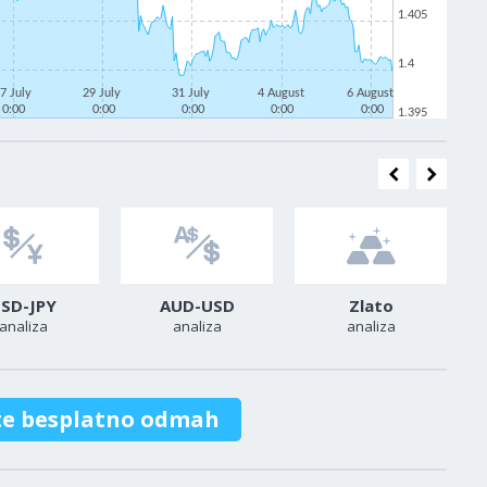
1.405
1.4
7 July
29 July
31 July
4 August
6 August
0:00
0:00
0:00
0:00
0:00
1.395
SD-JPY
AUD-USD
Zlato
analiza
analiza
analiza
te besplatno odmah