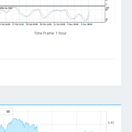
Time Frame: 1 hour
W
1.41