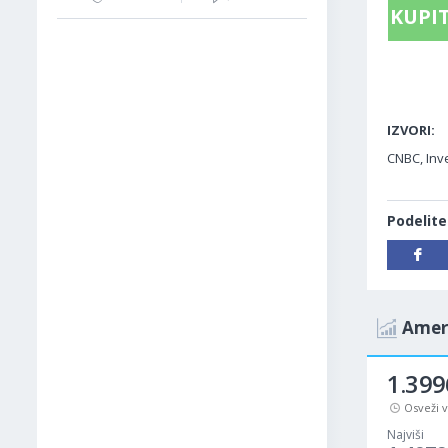
KUPIT
IZVORI:
CNBC, Inve
Podelite
Ameri
1.399
Osveži 
Najviši