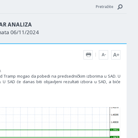
Pretražite
AR ANALIZA
nata 06/11/2024
.
onald Tramp mogao da pobedi na predsedničkim izborima u SAD. U
. U SAD će danas biti objavljeni rezultati izbora u SAD, a biće