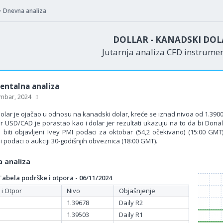
Dnevna analiza
DOLLAR - KANADSKI DOL
Jutarnja analiza CFD instrume
ntalna analiza
mbar, 2024
dolar je ojačao u odnosu na kanadski dolar, kreće se iznad nivoa od 1.3900
ar USD/CAD je porastao kao i dolar jer rezultati ukazuju na to da bi D
 biti objavljeni Ivey PMI podaci za oktobar (54,2 očekivano) (15:00 GMT)
 i podaci o aukciji 30-godišnjih obveznica (18:00 GMT).
 analiza
bela podrške i otpora - 06/11/2024
 i Otpor
Nivo
Objašnjenje
1.39678
Daily R2
1.39503
Daily R1