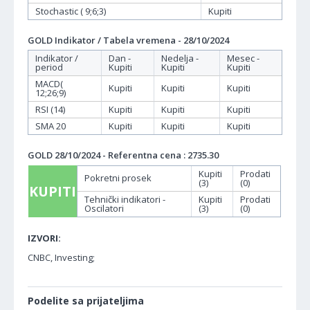
Stochastic ( 9;6;3)
Kupiti
GOLD Indikator / Tabela vremena - 28/10/2024
Indikator /
Dan -
Nedelja -
Mesec -
period
Kupiti
Kupiti
Kupiti
MACD(
Kupiti
Kupiti
Kupiti
12;26;9)
RSI (14)
Kupiti
Kupiti
Kupiti
SMA 20
Kupiti
Kupiti
Kupiti
GOLD 28/10/2024 - Referentna cena : 2735.30
Kupiti
Prodati
Pokretni prosek
(3)
(0)
KUPITI
Tehnički indikatori -
Kupiti
Prodati
Oscilatori
(3)
(0)
IZVORI:
CNBC, Investing;
Podelite sa prijateljima