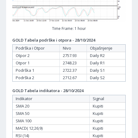
Time Frame: 1 hour
GOLD Tabela podrške i otpora - 28/10/2024
Podrška i Otpor
Nivo
Objašnjenje
Otpor 2
2757.93
Daily R2
Otpor 1
2748.23
Daily R1
Podrška 1
2722.37
Daily S1
Podrška 2
2712.67
Daily S2
GOLD Tabela indikatora - 28/10/2024
Indikator
Signal
SMA 20
Kupiti
SMA 50
Kupiti
SMA 100
Kupiti
MACD( 12;26;9)
Kupiti
RSI (14)
Kupiti