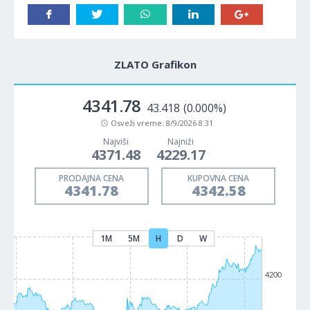
ZLATO Grafikon
4341.78
43.418
(0.000%)
Osveži vreme:
8/9/2026 8:31
Najviši
Najniži
4371.48
4229.17
PRODAJNA CENA
KUPOVNA CENA
4341.78
4342.58
1M
5M
H
D
W
4200