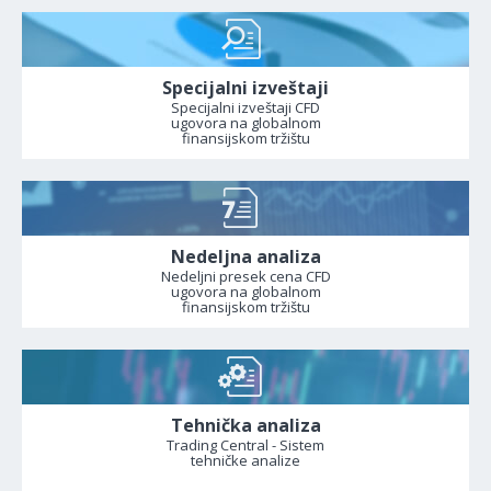
Specijalni izveštaji
Specijalni izveštaji CFD
ugovora na globalnom
finansijskom tržištu
Nedeljna analiza
Nedeljni presek cena CFD
ugovora na globalnom
finansijskom tržištu
Tehnička analiza
Trading Central - Sistem
tehničke analize