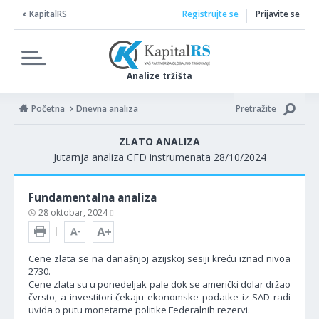
KapitalRS
Registrujte se
Prijavite se
Analize tržišta
Početna
Dnevna analiza
Pretražite
ZLATO ANALIZA
Jutarnja analiza CFD instrumenata 28/10/2024
Fundamentalna analiza
28 oktobar, 2024
Cene zlata se na današnjoj azijskoj sesiji kreću iznad nivoa
2730.
Cene zlata su u ponedeljak pale dok se američki dolar držao
čvrsto, a investitori čekaju ekonomske podatke iz SAD radi
uvida o putu monetarne politike Federalnih rezervi.