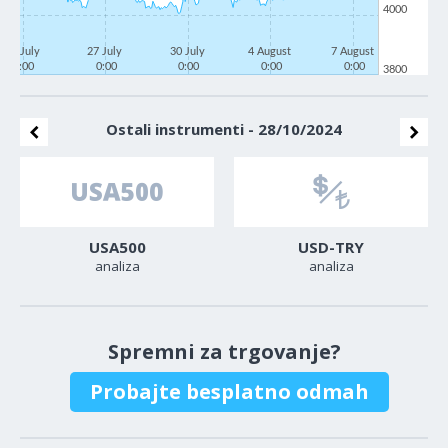
4000
22 July
27 July
30 July
4 August
7 August
0:00
0:00
0:00
0:00
0:00
3800
Ostali instrumenti - 28/10/2024
USA500
USD-TRY
analiza
analiza
Spremni za trgovanje?
Probajte besplatno odmah