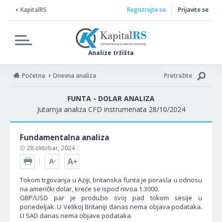
KapitalRS
Registrujte se
Prijavite se
Analize tržišta
Početna
Dnevna analiza
Pretražite
FUNTA - DOLAR ANALIZA
Jutarnja analiza CFD instrumenata 28/10/2024
Fundamentalna analiza
28 oktobar, 2024
Tokom trgovanja u Aziji, britanska funta je porasla u odnosu
na američki dolar, kreće se ispod nivoa 1.3000.
GBP/USD par je produžio svoj pad tokom sesije u
ponedeljak. U Velikoj Britaniji danas nema objava podataka.
U SAD danas nema objave podataka.