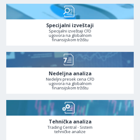
Specijalni izveštaji
Specijalni izveštaji CFD
ugovora na globalnom
finansijskom tržištu
Nedeljna analiza
Nedeljni presek cena CFD
ugovora na globalnom
finansijskom tržištu
Tehnička analiza
Trading Central - Sistem
tehničke analize