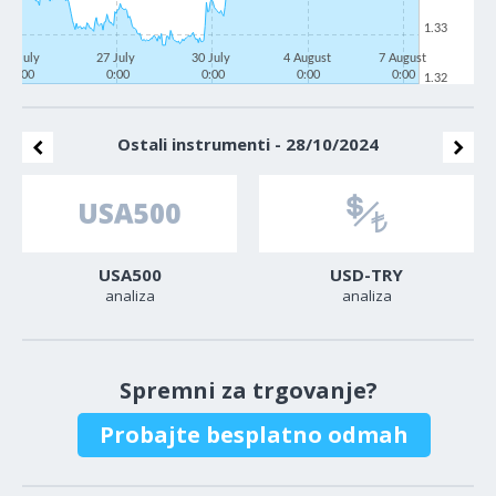
1.33
22 July
27 July
30 July
4 August
7 August
0:00
0:00
0:00
0:00
0:00
1.32
Ostali instrumenti - 28/10/2024
USA500
USD-TRY
analiza
analiza
Spremni za trgovanje?
Probajte besplatno odmah