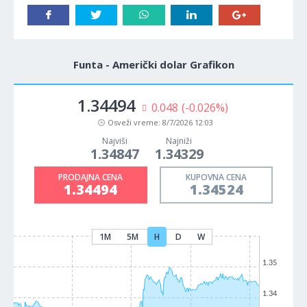
Funta - Američki dolar Grafikon
1.34494
0.048
(-0.026%)
Osveži vreme:
8/7/2026 12:03
Najviši
Najniži
1.34847
1.34329
PRODAJNA CENA
KUPOVNA CENA
1.34494
1.34524
1M
5M
H
D
W
1.35
1.34