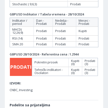
Stochastic ( 9;6;3)
Prodati
GBPUSD Indikator / Tabela vremena - 28/10/2024
Indikator /
Dan -
Nedelja -
Mesec -
period
Prodati
Prodati
Prodati
MACD(
Prodati
Prodati
Kupiti
12;26;9)
RSI (14)
Prodati
Prodati
Prodati
SMA 20
Prodati
Prodati
Prodati
GBPUSD 28/10/2024 - Referentna cena : 1.2944
Kupiti
Prodati
Pokretni prosek
(0)
(3)
PRODATI
Tehnički indikatori -
Kupiti
Prodati
Oscilatori
(0)
(3)
IZVORI:
CNBC, Investing;
Podelite sa prijateljima