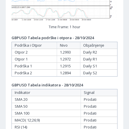
Time Frame: 1 hour
GBPUSD Tabela podrške i otpora - 28/10/2024
Podrška i Otpor
Nivo
Objašnjenje
Otpor 2
1.2993
Daily R2
Otpor 1
1.2972
Daily R1
Podrška 1
1.2915
Daily S1
Podrška 2
1.2894
Daily S2
GBPUSD Tabela indikatora - 28/10/2024
Indikator
Signal
SMA 20
Prodati
SMA 50
Prodati
SMA 100
Prodati
MACD( 12;26;9)
Prodati
RSI (14)
Prodati