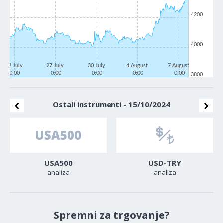
4200
4000
22 July
27 July
30 July
4 August
7 August
0:00
0:00
0:00
0:00
0:00
3800
Ostali instrumenti - 15/10/2024
USA500
USD-TRY
analiza
analiza
Spremni za trgovanje?