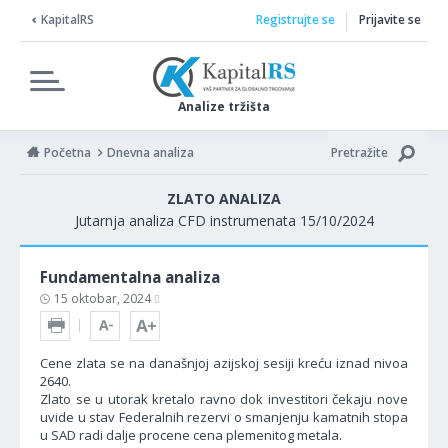
KapitalRS
Registrujte se
Prijavite se
Analize tržišta
Početna
Dnevna analiza
Pretražite
ZLATO ANALIZA
Jutarnja analiza CFD instrumenata 15/10/2024
Fundamentalna analiza
15 oktobar, 2024
Cene zlata se na današnjoj azijskoj sesiji kreću iznad nivoa
2640.
Zlato se u utorak kretalo ravno dok investitori čekaju nove
uvide u stav Federalnih rezervi o smanjenju kamatnih stopa
u SAD radi dalje procene cena plemenitog metala.