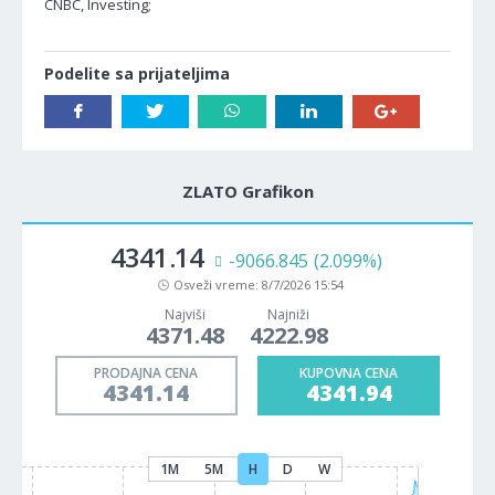
CNBC, Investing;
Podelite sa prijateljima
ZLATO Grafikon
4341.42
-9096.020
(2.105%)
Osveži vreme:
8/7/2026 15:54
Najviši
Najniži
4371.48
4222.98
PRODAJNA CENA
KUPOVNA CENA
4341.42
4342.22
1M
5M
H
D
W