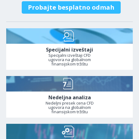
Probajte besplatno odmah
Specijalni izveštaji
Specijalni izveštaji CFD
ugovora na globalnom
finansijskom tržištu
Nedeljna analiza
Nedeljni presek cena CFD
ugovora na globalnom
finansijskom tržištu