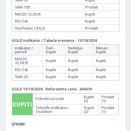
SMA 100
Prodati
MACD( 12;26;9)
Kupiti
RSI (14)
Kupiti
Stochastic ( 9;6;3)
Prodati
GOLD Indikator / Tabela vremena - 15/10/2024
Indikator /
Dan -
Nedelja -
Mesec -
period
Kupiti
Kupiti
Kupiti
MACD(
Kupiti
Kupiti
Kupiti
12;26;9)
RSI (14)
Kupiti
Kupiti
Kupiti
SMA 20
Kupiti
Kupiti
Kupiti
GOLD 15/10/2024 - Referentna cena : 2644.01
Kupiti
Prodati
Pokretni prosek
(2)
(1)
KUPITI
Tehnički indikatori -
Kupiti
Prodati
Oscilatori
(2)
(1)
IZVORI: