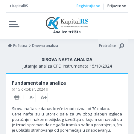
KapitalRS
Registrujte se
Prijavite se
Analize tržišta
Početna
Dnevna analiza
Pretražite
SIROVA NAFTA ANALIZA
Jutarnja analiza CFD instrumenata 15/10/2024
Fundamentalna analiza
15 oktobar, 2024
Sirova nafta se danas kreće iznad nivoa od 70 dolara.
Cene nafte su u utorak pale za 3% zbog slabijih izgleda
potražnje i nakon medijskog izveštaja u kojem se navodi da
je Izrael spreman da ne gađa iranska naftna postrojenja, što
je ublažilo strahovanja od poremećaja u snabdevanju.