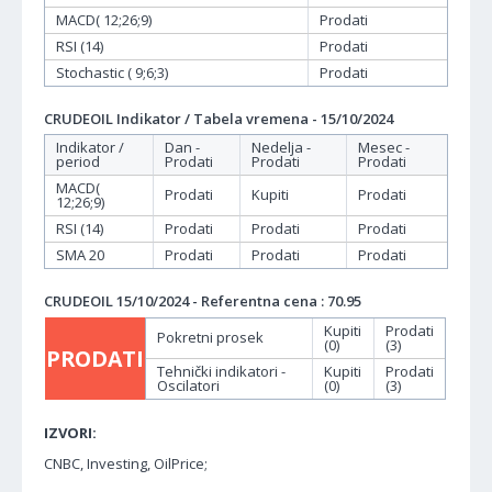
MACD( 12;26;9)
Prodati
RSI (14)
Prodati
Stochastic ( 9;6;3)
Prodati
CRUDEOIL Indikator / Tabela vremena - 15/10/2024
Indikator /
Dan -
Nedelja -
Mesec -
period
Prodati
Prodati
Prodati
MACD(
Prodati
Kupiti
Prodati
12;26;9)
RSI (14)
Prodati
Prodati
Prodati
SMA 20
Prodati
Prodati
Prodati
CRUDEOIL 15/10/2024 - Referentna cena : 70.95
Kupiti
Prodati
Pokretni prosek
(0)
(3)
PRODATI
Tehnički indikatori -
Kupiti
Prodati
Oscilatori
(0)
(3)
IZVORI:
CNBC, Investing, OilPrice;