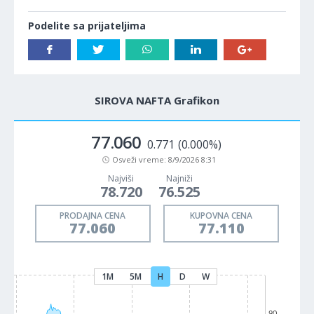
Podelite sa prijateljima
SIROVA NAFTA Grafikon
77.060
0.771
(0.000%)
Osveži vreme:
8/9/2026 8:31
Najviši
Najniži
78.720
76.525
PRODAJNA CENA
KUPOVNA CENA
77.060
77.110
1M
5M
H
D
W
90