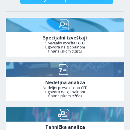
Specijalni izveštaji
Specijalni izveštaji CFD
ugovora na globalnom
finansijskom tržištu
Nedeljna analiza
Nedeljni presek cena CFD
ugovora na globalnom
finansijskom tržištu
Tehnička analiza