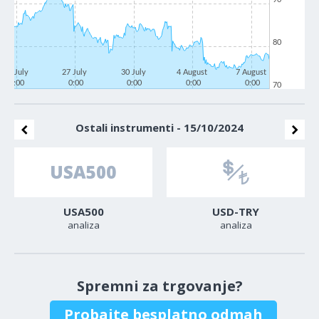
80
22 July
27 July
30 July
4 August
7 August
0:00
0:00
0:00
0:00
0:00
70
Ostali instrumenti - 15/10/2024
USA500
USD-TRY
analiza
analiza
Spremni za trgovanje?
Probajte besplatno odmah