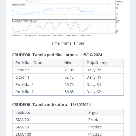
Time Frame: 1 hour
CRUDEOIL Tabela podrške i otpora - 15/10/2024
Podrška i Otpor
Nivo
Objašnjenje
Otpor 2
73.05
Daily R2
Otpor 1
72.15
Daily R1
Podrška 1
69.75
Daily S1
Podrška 2
68.85
Daily S2
CRUDEOIL Tabela indikatora - 15/10/2024
Indikator
Signal
SMA 20
Prodati
SMA 50
Prodati
SMA 100
Prodati