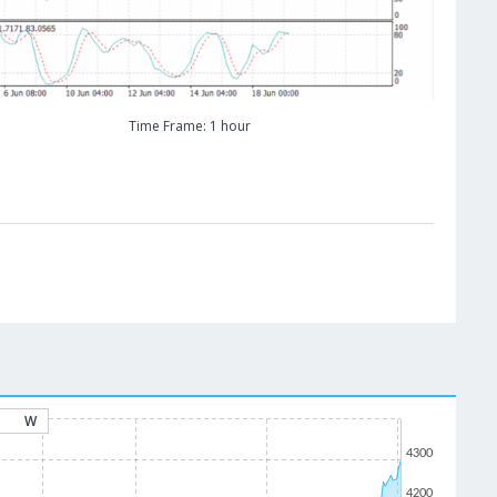
Time Frame: 1 hour
W
4300
4200