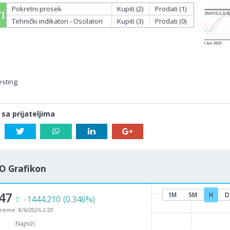
Pokretni prosek
Kupiti (2)
Prodati (1)
I
Tehnički indikatori - Oscilatori
Kupiti (3)
Prodati (0)
sting;
 sa prijateljima
O Grafikon
47
1M
5M
H
D
-1444.210
(0.346%)
vreme:
8/6/2026 2:20
Najniži