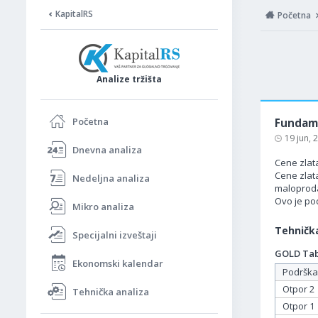
KapitalRS
Početna
Analize tržišta
Početna
Fundame
19 jun,
Dnevna analiza
Cene zlata
Cene zlat
Nedeljna analiza
maloproda
Ovo je po
Mikro analiza
Tehnička
Specijalni izveštaji
GOLD Tabe
Ekonomski kalendar
Podrška
Otpor 2
Tehnička analiza
Otpor 1