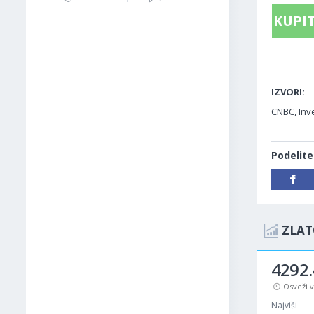
KUPIT
IZVORI:
CNBC, Inve
Podelite
ZLAT
4292.
Osveži 
Najviši