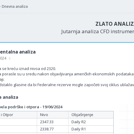
Dnevna analiza
ZLATO ANALI
Jutarnja analiza CFD instrume
ntalna analiza
 2024
 se kreću iznad nivoa od 2320.
a porasle su u sredu nakon objavljivanja američkih ekonomskih podataka k
ji.
dstaklo glasine da bi Federalne rezerve mogle započeti svoj ciklus ublaž
 analiza
la podrške i otpora - 19/06/2024
 i Otpor
Nivo
Objašnjenje
2347.33
Daily R2
2338.77
Daily R1