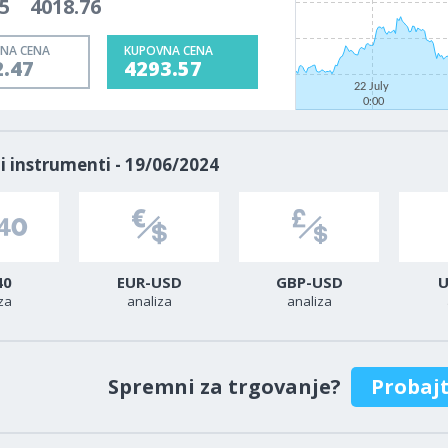
5
4018.76
NA CENA
KUPOVNA CENA
2.47
4293.57
22 July
0:00
i instrumenti - 19/06/2024
40
EUR-USD
GBP-USD
U
za
analiza
analiza
Spremni za trgovanje?
Probaj