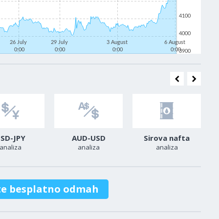
4100
4000
26 July
29 July
3 August
6 August
0:00
0:00
0:00
0:00
3900
SD-JPY
AUD-USD
Sirova nafta
analiza
analiza
analiza
te besplatno odmah