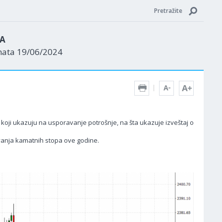
Pretražite
ZA
nata 19/06/2024
oji ukazuju na usporavanje potrošnje, na šta ukazuje izveštaj o
avanja kamatnih stopa ove godine.