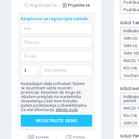
Podrška
Registrujte se
Prijavite se
Podrška
Besplatno se registrujte odmah
GOLD Tabe
Indikato
SMA 20
SMA 50
SMA 10
MACD( 12
RSI (14)
Stochasti
Nastavljajući dalje prihvatam
Slažem
se da primam važne novosti i
GOLD Indi
promocije. Razumem da mogu da
Indikato
otkažem pretplatu na marketinška
period
obaveštenja u bilo kom trenutku
putem podešavanja u obaveštenjima.
MACD( 12
Za više informacija,
kliknite ovde
.
RSI (14)
SMA 20
GOLD 19/0
Kontakt
Pomoć