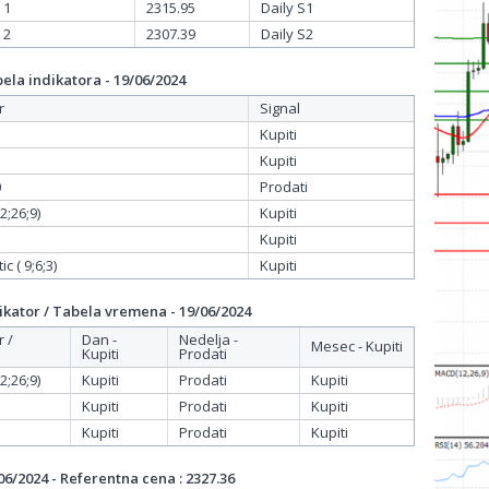
 1
2315.95
Daily S1
 2
2307.39
Daily S2
la indikatora - 19/06/2024
r
Signal
Kupiti
Kupiti
0
Prodati
;26;9)
Kupiti
Kupiti
c ( 9;6;3)
Kupiti
kator / Tabela vremena - 19/06/2024
r /
Dan -
Nedelja -
Mesec - Kupiti
Kupiti
Prodati
;26;9)
Kupiti
Prodati
Kupiti
Kupiti
Prodati
Kupiti
Kupiti
Prodati
Kupiti
6/2024 - Referentna cena : 2327.36