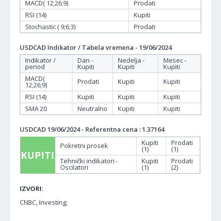
MACD( 12;26;9)
Prodati
RSI (14)
Kupiti
Stochastic ( 9;6;3)
Prodati
USDCAD Indikator / Tabela vremena - 19/06/2024
Indikator /
Dan -
Nedelja -
Mesec -
period
Kupiti
Kupiti
Kupiti
MACD(
Prodati
Kupiti
Kupiti
12;26;9)
RSI (14)
Kupiti
Kupiti
Kupiti
SMA 20
Neutralno
Kupiti
Kupiti
USDCAD 19/06/2024 - Referentna cena : 1.37164
Kupiti
Prodati
Pokretni prosek
(1)
(1)
KUPITI
Tehnički indikatori -
Kupiti
Prodati
Oscilatori
(1)
(2)
IZVORI:
CNBC, Investing;