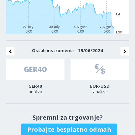
1.4
27 July
30 July
4 August
7 August
0:00
0:00
0:00
0:00
1.39
Ostali instrumenti - 19/06/2024
GER40
EUR-USD
analiza
analiza
Spremni za trgovanje?
Probajte besplatno odmah