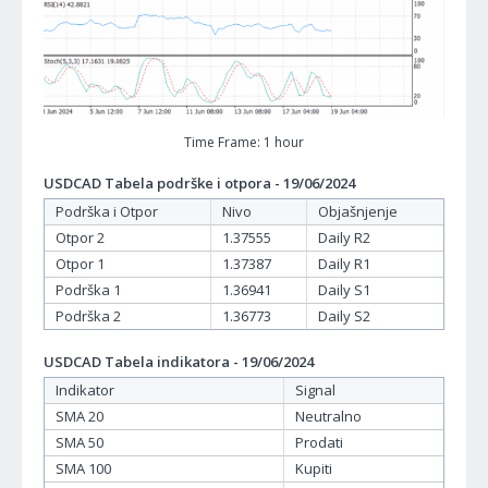
Time Frame: 1 hour
USDCAD Tabela podrške i otpora - 19/06/2024
Podrška i Otpor
Nivo
Objašnjenje
Otpor 2
1.37555
Daily R2
Otpor 1
1.37387
Daily R1
Podrška 1
1.36941
Daily S1
Podrška 2
1.36773
Daily S2
USDCAD Tabela indikatora - 19/06/2024
Indikator
Signal
SMA 20
Neutralno
SMA 50
Prodati
SMA 100
Kupiti