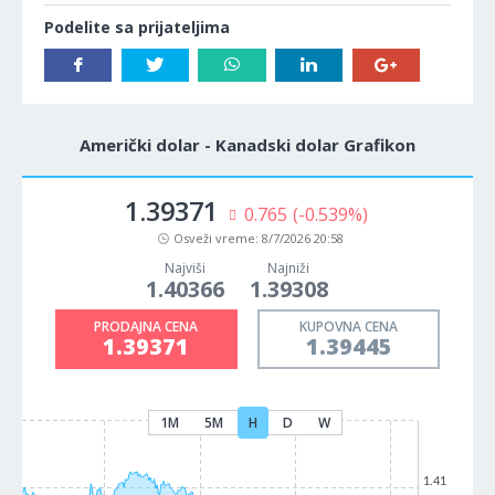
Podelite sa prijateljima
Američki dolar - Kanadski dolar Grafikon
1.39371
0.765
(-0.539%)
Osveži vreme:
8/7/2026 20:58
Najviši
Najniži
1.40366
1.39308
PRODAJNA CENA
KUPOVNA CENA
1.39371
1.39445
1M
5M
H
D
W
1.41