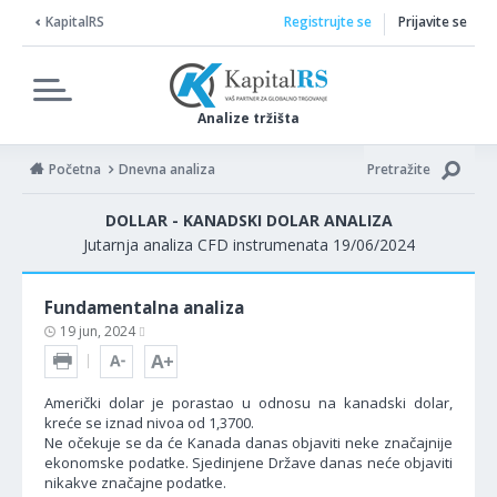
KapitalRS
Registrujte se
Prijavite se
Analize tržišta
Početna
Dnevna analiza
Pretražite
DOLLAR - KANADSKI DOLAR ANALIZA
Jutarnja analiza CFD instrumenata 19/06/2024
Fundamentalna analiza
19 jun, 2024
Američki dolar je porastao u odnosu na kanadski dolar,
kreće se iznad nivoa od 1,3700.
Ne očekuje se da će Kanada danas objaviti neke značajnije
ekonomske podatke. Sjedinjene Države danas neće objaviti
nikakve značajne podatke.