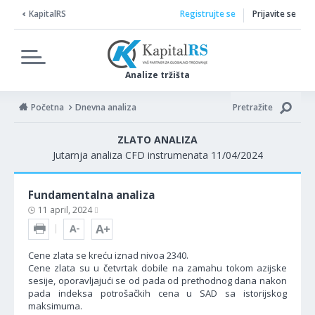
KapitalRS
Registrujte se
Prijavite se
Analize tržišta
Početna
Dnevna analiza
Pretražite
ZLATO ANALIZA
Jutarnja analiza CFD instrumenata 11/04/2024
Fundamentalna analiza
11 april, 2024
Cene zlata se kreću iznad nivoa 2340.
Cene zlata su u četvrtak dobile na zamahu tokom azijske
sesije, oporavljajući se od pada od prethodnog dana nakon
pada indeksa potrošačkih cena u SAD sa istorijskog
maksimuma.