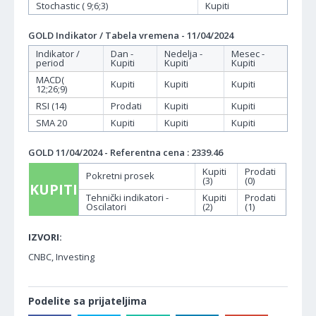
Stochastic ( 9;6;3)
Kupiti
GOLD Indikator / Tabela vremena - 11/04/2024
Indikator /
Dan -
Nedelja -
Mesec -
period
Kupiti
Kupiti
Kupiti
MACD(
Kupiti
Kupiti
Kupiti
12;26;9)
RSI (14)
Prodati
Kupiti
Kupiti
SMA 20
Kupiti
Kupiti
Kupiti
GOLD 11/04/2024 - Referentna cena : 2339.46
Kupiti
Prodati
Pokretni prosek
(3)
(0)
KUPITI
Tehnički indikatori -
Kupiti
Prodati
Oscilatori
(2)
(1)
IZVORI:
CNBC, Investing
Podelite sa prijateljima