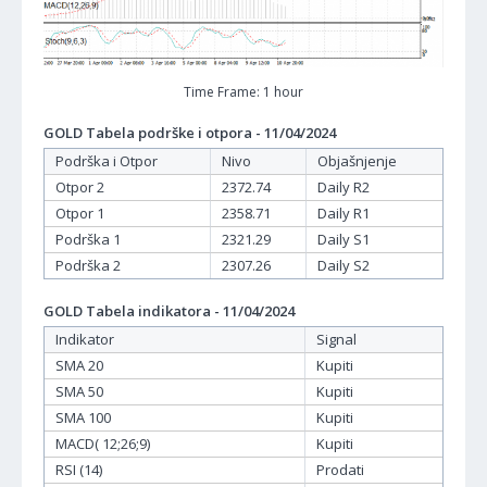
Time Frame: 1 hour
GOLD Tabela podrške i otpora - 11/04/2024
Podrška i Otpor
Nivo
Objašnjenje
Otpor 2
2372.74
Daily R2
Otpor 1
2358.71
Daily R1
Podrška 1
2321.29
Daily S1
Podrška 2
2307.26
Daily S2
GOLD Tabela indikatora - 11/04/2024
Indikator
Signal
SMA 20
Kupiti
SMA 50
Kupiti
SMA 100
Kupiti
MACD( 12;26;9)
Kupiti
RSI (14)
Prodati