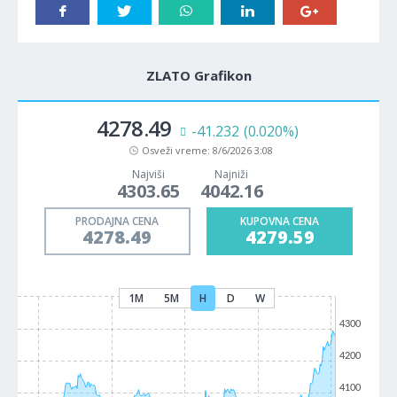
ZLATO Grafikon
4278.49
-41.232
(0.020%)
Osveži vreme:
8/6/2026 3:08
Najviši
Najniži
4303.65
4042.16
PRODAJNA CENA
KUPOVNA CENA
4278.49
4279.59
1M
5M
H
D
W
4300
4200
4100