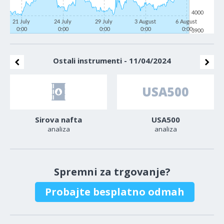
4000
21 July
24 July
29 July
3 August
6 August
0:00
0:00
0:00
0:00
0:00
3900
Ostali instrumenti - 11/04/2024
Sirova nafta
USA500
analiza
analiza
Spremni za trgovanje?
Probajte besplatno odmah