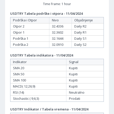
Time Frame: 1 hour
USDTRY Tabela podrške i otpora - 11/04/2024
Podrška i Otpor
Nivo
Objašnjenje
Otpor 2
32.4336
Daily R2
Otpor 1
32.3602
Daily R1
Podrška 1
32.1644
Daily S1
Podrška 2
32.0910
Daily S2
USDTRY Tabela indikatora - 11/04/2024
Indikator
Signal
SMA 20
Kupiti
SMA 50
Kupiti
SMA 100
Kupiti
MACD( 12;26;9)
Kupiti
RSI (14)
Neutralno
Stochastic ( 9;6;3)
Prodati
USDTRY Indikator / Tabela vremena - 11/04/2024