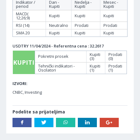
Indikator /
Dan -
Nedelja -
Mesec -
period
Kupiti
Kupiti
Kupiti
MACD(
Kupiti
Kupiti
Kupiti
12;26;9)
RSI (14)
Neutralno
Prodati
Prodati
SMA 20
Kupiti
Kupiti
Kupiti
USDTRY 11/04/2024 - Referentna cena : 32.2617
Kupiti
Prodati
Pokretni prosek
(3)
(0)
KUPITI
Tehnički indikatori -
Kupiti
Prodati
Oscilatori
(1)
(1)
IZVORI:
CNBC, Investing
Podelite sa prijateljima