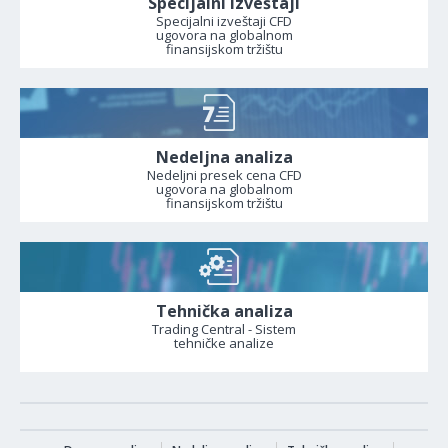
Specijalni izveštaji
Specijalni izveštaji CFD
ugovora na globalnom
finansijskom tržištu
Nedeljna analiza
Nedeljni presek cena CFD
ugovora na globalnom
finansijskom tržištu
Tehnička analiza
Trading Central - Sistem
tehničke analize