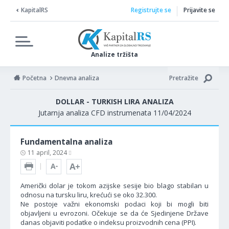
KapitalRS
Registrujte se
Prijavite se
Analize tržišta
Početna
Dnevna analiza
Pretražite
DOLLAR - TURKISH LIRA ANALIZA
Jutarnja analiza CFD instrumenata 11/04/2024
Fundamentalna analiza
11 april, 2024
Američki dolar je tokom azijske sesije bio blago stabilan u
odnosu na tursku liru, krećući se oko 32.300.
Ne postoje važni ekonomski podaci koji bi mogli biti
objavljeni u evrozoni. Očekuje se da će Sjedinjene Države
danas objaviti podatke o indeksu proizvodnih cena (PPI).