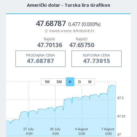
Američki dolar - Turska lira Grafikon
47.68787
0.477
(0.000%)
Osveži vreme:
8/9/2026 8:31
Najviši
Najniži
47.70136
47.65750
PRODAJNA CENA
KUPOVNA CENA
47.68787
47.73015
1M
5M
H
D
W
47.5
47.25
27 July
30 July
4 August
7 August
0:00
0:00
0:00
0:00
47