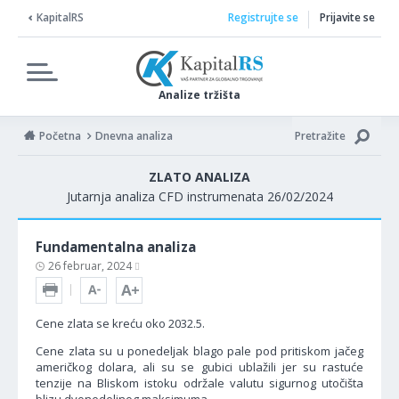
KapitalRS
Registrujte se
Prijavite se
Analize tržišta
Početna
Dnevna analiza
Pretražite
ZLATO ANALIZA
Jutarnja analiza CFD instrumenata 26/02/2024
Fundamentalna analiza
26 februar, 2024
Cene zlata se kreću oko 2032.5.
Cene zlata su u ponedeljak blago pale pod pritiskom jačeg
američkog dolara, ali su se gubici ublažili jer su rastuće
tenzije na Bliskom istoku održale valutu sigurnog utočišta