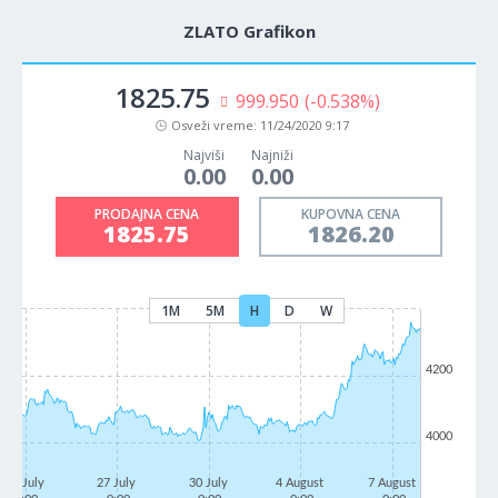
ZLATO Grafikon
1825.75
999.950
(-0.538%)
Osveži vreme:
11/24/2020 9:17
Najviši
Najniži
0.00
0.00
PRODAJNA CENA
KUPOVNA CENA
1825.75
1826.20
1M
5M
H
D
W
4200
4000
22 July
27 July
30 July
4 August
7 August