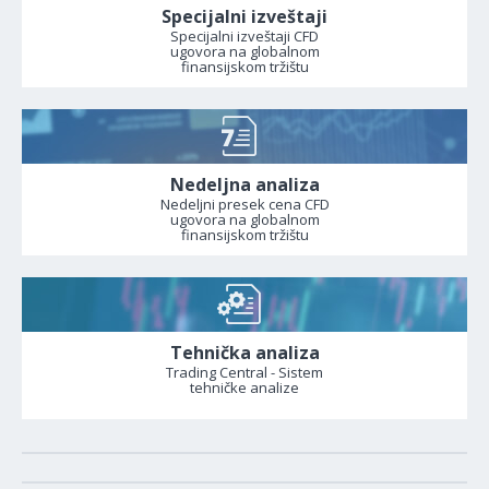
Specijalni izveštaji
Specijalni izveštaji CFD
ugovora na globalnom
finansijskom tržištu
Nedeljna analiza
Nedeljni presek cena CFD
ugovora na globalnom
finansijskom tržištu
Tehnička analiza
Trading Central - Sistem
tehničke analize