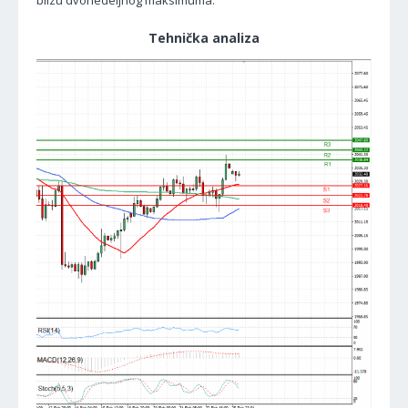
blizu dvonedeljnog maksimuma.
Tehnička analiza