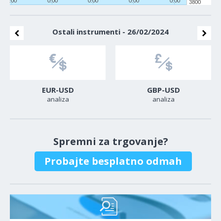
0:00
0:00
0:00
0:00
0:00
3800
Ostali instrumenti - 26/02/2024
EUR-USD
GBP-USD
analiza
analiza
Spremni za trgovanje?
Probajte besplatno odmah