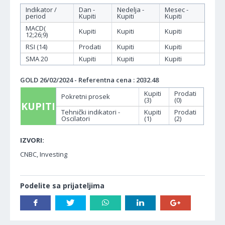
Indikator /
Dan -
Nedelja -
Mesec -
period
Kupiti
Kupiti
Kupiti
MACD(
Kupiti
Kupiti
Kupiti
12;26;9)
RSI (14)
Prodati
Kupiti
Kupiti
SMA 20
Kupiti
Kupiti
Kupiti
GOLD 26/02/2024 - Referentna cena : 2032.48
Kupiti
Prodati
Pokretni prosek
(3)
(0)
KUPITI
Tehnički indikatori -
Kupiti
Prodati
Oscilatori
(1)
(2)
IZVORI:
CNBC, Investing
Podelite sa prijateljima