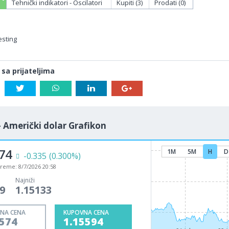
Tehnički indikatori - Oscilatori
Kupiti (3)
Prodati (0)
esting
 sa prijateljima
- Američki dolar Grafikon
74
1M
5M
H
D
-0.335
(0.300%)
vreme:
8/7/2026 20:58
Najniži
9
1.15133
NA CENA
KUPOVNA CENA
5574
1.15594