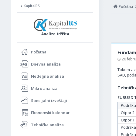
KapitalRS
Početna
Analize tržišta
Početna
Fundame
26 febr
Dnevna analiza
Tokom azi
SAD, poda
Nedeljna analiza
Tehnička
Mikro analiza
EURUSD Ta
Specijalni izveštaji
Podrška
Ekonomski kalendar
Otpor 2
Otpor 1
Tehnička analiza
Podrška
Podrška