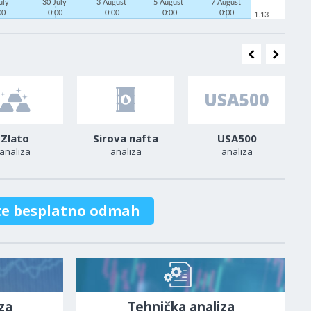
uly
30 July
3 August
5 August
7 August
00
0:00
0:00
0:00
0:00
1.13
Zlato
Sirova nafta
USA500
analiza
analiza
analiza
te besplatno odmah
za
Tehnička analiza