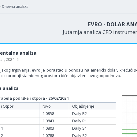
Dnevna analiza
EVRO - DOLAR AN
Jutarnja analiza CFD instrume
ntalna analiza
uar, 2024
jskog trgovanja, evro je porastao u odnosu na američki dolar, krećući s
ci o prodaji stambenog prostora biće objavljeni ovog popodneva.
 analiza
bela podrške i otpora - 26/02/2024
 i Otpor
Nivo
Objašnjenje
1.0858
Daily R2
1.0843
Daily R1
 1
1.0803
Daily S1
 2
1.0788
Daily S2