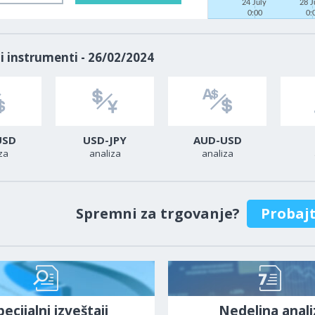
24 July
28 J
0:00
0:
i instrumenti - 26/02/2024
USD
USD-JPY
AUD-USD
za
analiza
analiza
Spremni za trgovanje?
Probaj
pecijalni izveštaji
Nedeljna anali