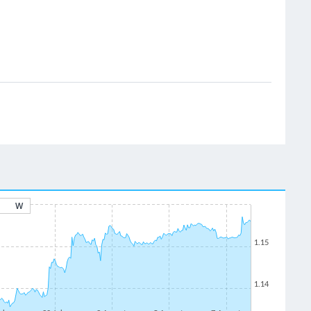
W
1.15
1.14