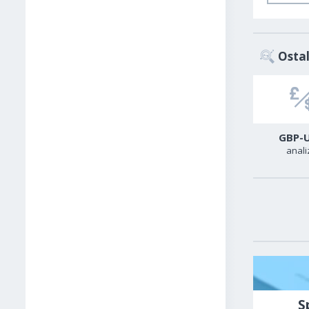
Ostal
USD-CAD
GER40
GBP-
analiza
analiza
anali
S