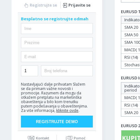
Registrujte se
Prijavite se
EURUSD Ta
Besplatno se registrujte odmah
Indikato
SMA 20
SMA 50
SMA 10
MACD( 12
RSI (14)
Stochasti
EURUSD In
Nastavljajući dalje prihvatam
Slažem
Indikato
se da primam važne novosti i
period
promocije. Razumem da mogu da
MACD( 12
otkažem pretplatu na marketinška
obaveštenja u bilo kom trenutku
RSI (14)
putem podešavanja u obaveštenjima.
Za više informacija,
kliknite ovde
.
SMA 20
EURUSD 26
KUPIT
Kontakt
Pomoć