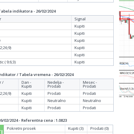
bela indikatora - 26/02/2024
r
Signal
Kupiti
Kupiti
0
Kupiti
;26;9)
Kupiti
Kupiti
c ( 9;6;3)
Kupiti
dikator / Tabela vremena - 26/02/2024
r /
Dan -
Nedelja -
Mesec -
Kupiti
Prodati
Prodati
;26;9)
Kupiti
Prodati
Prodati
Kupiti
Neutralno
Neutralno
Kupiti
Prodati
Prodati
/02/2024 - Referentna cena : 1.0823
Pokretni prosek
Kupiti (3)
Prodati (0)
I