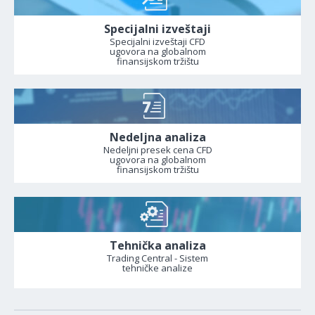
Specijalni izveštaji
Specijalni izveštaji CFD
ugovora na globalnom
finansijskom tržištu
Nedeljna analiza
Nedeljni presek cena CFD
ugovora na globalnom
finansijskom tržištu
Tehnička analiza
Trading Central - Sistem
tehničke analize