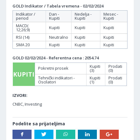
GOLD Indikator / Tabela vremena - 02/02/2024
Indikator /
Dan -
Nedelja -
Mesec -
period
Kupiti
Kupiti
Kupiti
MACD(
Kupiti
Kupiti
Kupiti
12;26;9)
RSI (14)
Neutralno
Kupiti
Kupiti
SMA 20
Kupiti
Kupiti
Kupiti
GOLD 02/02/2024 - Referentna cena : 2054.74
Kupiti
Prodati
Pokretni prosek
(3)
(0)
KUPITI
Tehnički indikatori -
Kupiti
Prodati
Oscilatori
(1)
(0)
IZVORI:
CNBC, Investing
Podelite sa prijateljima