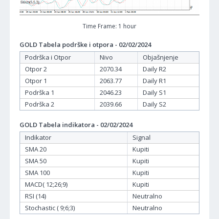
Time Frame: 1 hour
GOLD Tabela podrške i otpora - 02/02/2024
Podrška i Otpor
Nivo
Objašnjenje
Otpor 2
2070.34
Daily R2
Otpor 1
2063.77
Daily R1
Podrška 1
2046.23
Daily S1
Podrška 2
2039.66
Daily S2
GOLD Tabela indikatora - 02/02/2024
Indikator
Signal
SMA 20
Kupiti
SMA 50
Kupiti
SMA 100
Kupiti
MACD( 12;26;9)
Kupiti
RSI (14)
Neutralno
Stochastic ( 9;6;3)
Neutralno