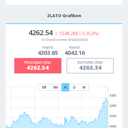
ZLATO Grafikon
4262.54
1548.288
(-0.353%)
Osveži vreme:
8/6/2026 8:02
Najviši
Najniži
4303.65
4042.16
PRODAJNA CENA
KUPOVNA CENA
4262.54
4263.34
1M
5M
H
D
W
4300
4200
4100
4000