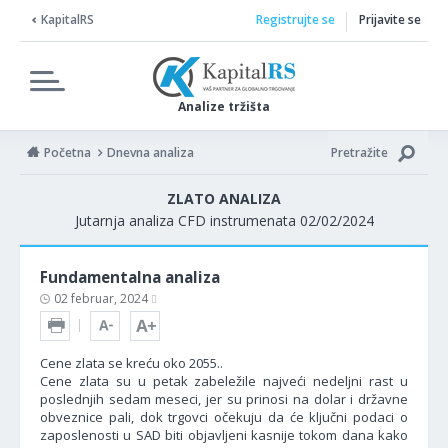
KapitalRS
Registrujte se
Prijavite se
Analize tržišta
Početna
Dnevna analiza
Pretražite
ZLATO ANALIZA
Jutarnja analiza CFD instrumenata 02/02/2024
Fundamentalna analiza
02 februar, 2024
Cene zlata se kreću oko 2055..
Cene zlata su u petak zabeležile najveći nedeljni rast u
poslednjih sedam meseci, jer su prinosi na dolar i državne
obveznice pali, dok trgovci očekuju da će ključni podaci o
zaposlenosti u SAD biti objavljeni kasnije tokom dana kako