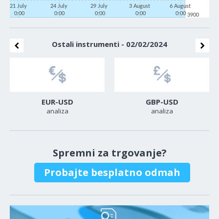
21 July
24 July
29 July
3 August
6 August
0:00
0:00
0:00
0:00
0:00
3900
Ostali instrumenti - 02/02/2024
EUR-USD
GBP-USD
analiza
analiza
Spremni za trgovanje?
Probajte besplatno odmah