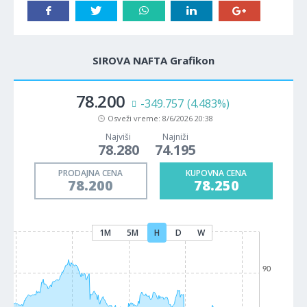
SIROVA NAFTA Grafikon
78.200
-349.757
(4.483%)
Osveži vreme:
8/6/2026 20:38
Najviši
Najniži
78.280
74.195
PRODAJNA CENA
KUPOVNA CENA
78.200
78.250
1M
5M
H
D
W
90