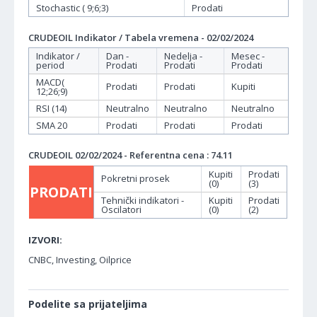
Stochastic ( 9;6;3)
Prodati
CRUDEOIL Indikator / Tabela vremena - 02/02/2024
Indikator /
Dan -
Nedelja -
Mesec -
period
Prodati
Prodati
Prodati
MACD(
Prodati
Prodati
Kupiti
12;26;9)
RSI (14)
Neutralno
Neutralno
Neutralno
SMA 20
Prodati
Prodati
Prodati
CRUDEOIL 02/02/2024 - Referentna cena : 74.11
Kupiti
Prodati
Pokretni prosek
(0)
(3)
PRODATI
Tehnički indikatori -
Kupiti
Prodati
Oscilatori
(0)
(2)
IZVORI:
CNBC, Investing, Oilprice
Podelite sa prijateljima