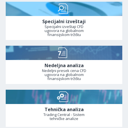
Specijalni izveštaji
Specijalni izveštaji CFD
ugovora na globalnom
finansijskom tržištu
Nedeljna analiza
Nedeljni presek cena CFD
ugovora na globalnom
finansijskom tržištu
Tehnička analiza
Trading Central - Sistem
tehničke analize