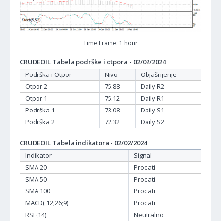
Time Frame: 1 hour
CRUDEOIL Tabela podrške i otpora - 02/02/2024
Podrška i Otpor
Nivo
Objašnjenje
Otpor 2
75.88
Daily R2
Otpor 1
75.12
Daily R1
Podrška 1
73.08
Daily S1
Podrška 2
72.32
Daily S2
CRUDEOIL Tabela indikatora - 02/02/2024
Indikator
Signal
SMA 20
Prodati
SMA 50
Prodati
SMA 100
Prodati
MACD( 12;26;9)
Prodati
RSI (14)
Neutralno