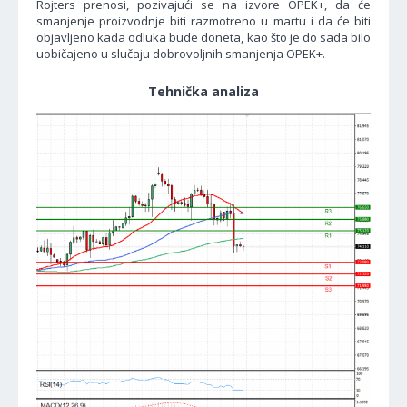
Rojters prenosi, pozivajući se na izvore OPEK+, da će
smanjenje proizvodnje biti razmotreno u martu i da će biti
objavljeno kada odluka bude doneta, kao što je do sada bilo
uobičajeno u slučaju dobrovoljnih smanjenja OPEK+.
Tehnička analiza