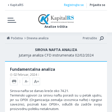
KapitalRS
Registrujte se
Prijavite se
Analize tržišta
Početna
Dnevna analiza
Pretražite
SIROVA NAFTA ANALIZA
Jutarnja analiza CFD instrumenata 02/02/2024
Fundamentalna analiza
02 februar, 2024
Sirova nafta se danas kreće oko 74.21.
Terminski ugovori za sirovu naftu porasli su u petak ujutru,
jer su OPEK (Organizacija zemalja izvoznica nafte) i njegovi
saveznici, poznati kao OPEK+, odlučili da zadrže svoju
proizvodnu politiku netaknutom.