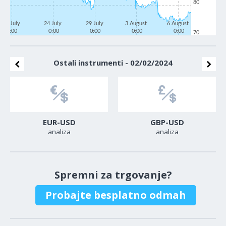
80
21 July
24 July
29 July
3 August
6 August
0:00
0:00
0:00
0:00
0:00
70
Ostali instrumenti - 02/02/2024
EUR-USD
GBP-USD
analiza
analiza
Spremni za trgovanje?
Probajte besplatno odmah