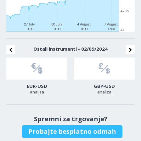
47.25
27 July
30 July
4 August
7 August
0:00
0:00
0:00
0:00
47
Ostali instrumenti - 02/09/2024
EUR-USD
GBP-USD
analiza
analiza
Spremni za trgovanje?
Probajte besplatno odmah