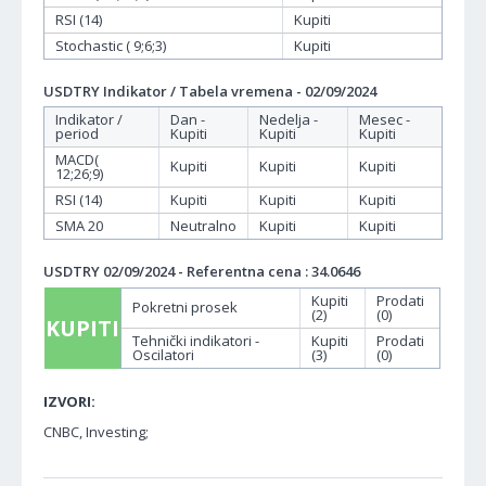
RSI (14)
Kupiti
Stochastic ( 9;6;3)
Kupiti
USDTRY Indikator / Tabela vremena - 02/09/2024
Indikator /
Dan -
Nedelja -
Mesec -
period
Kupiti
Kupiti
Kupiti
MACD(
Kupiti
Kupiti
Kupiti
12;26;9)
RSI (14)
Kupiti
Kupiti
Kupiti
SMA 20
Neutralno
Kupiti
Kupiti
USDTRY 02/09/2024 - Referentna cena : 34.0646
Kupiti
Prodati
Pokretni prosek
(2)
(0)
KUPITI
Tehnički indikatori -
Kupiti
Prodati
Oscilatori
(3)
(0)
IZVORI:
CNBC, Investing;