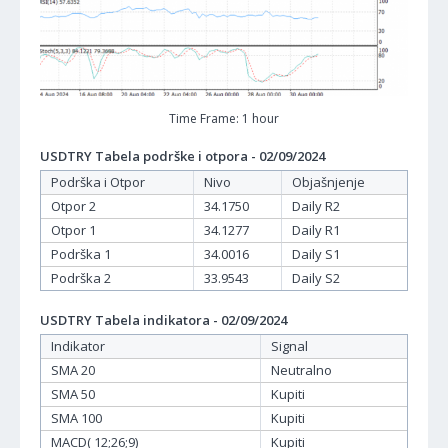
Time Frame: 1 hour
USDTRY Tabela podrške i otpora - 02/09/2024
Podrška i Otpor
Nivo
Objašnjenje
Otpor 2
34.1750
Daily R2
Otpor 1
34.1277
Daily R1
Podrška 1
34.0016
Daily S1
Podrška 2
33.9543
Daily S2
USDTRY Tabela indikatora - 02/09/2024
Indikator
Signal
SMA 20
Neutralno
SMA 50
Kupiti
SMA 100
Kupiti
MACD( 12;26;9)
Kupiti