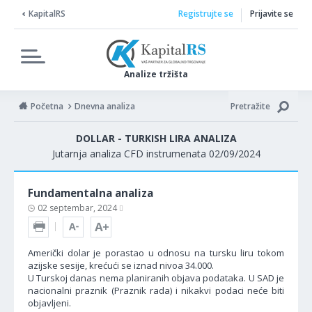
KapitalRS
Registrujte se
Prijavite se
Analize tržišta
Početna
Dnevna analiza
Pretražite
DOLLAR - TURKISH LIRA ANALIZA
Jutarnja analiza CFD instrumenata 02/09/2024
Fundamentalna analiza
02 septembar, 2024
Američki dolar je porastao u odnosu na tursku liru tokom
azijske sesije, krećući se iznad nivoa 34.000.
U Turskoj danas nema planiranih objava podataka. U SAD je
nacionalni praznik (Praznik rada) i nikakvi podaci neće biti
objavljeni.