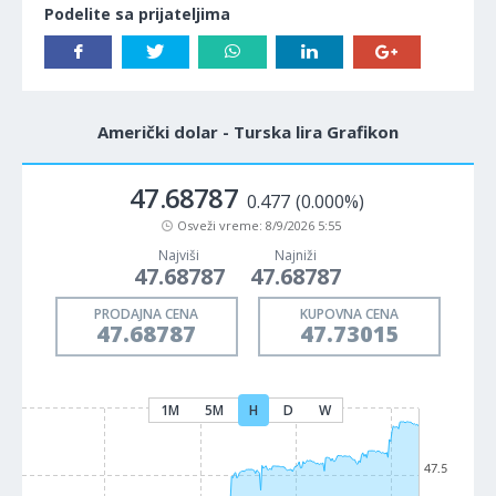
Podelite sa prijateljima
Američki dolar - Turska lira Grafikon
47.68787
0.477
(0.000%)
Osveži vreme:
8/9/2026 5:55
Najviši
Najniži
47.68787
47.68787
PRODAJNA CENA
KUPOVNA CENA
47.68787
47.73015
1M
5M
H
D
W
47.5