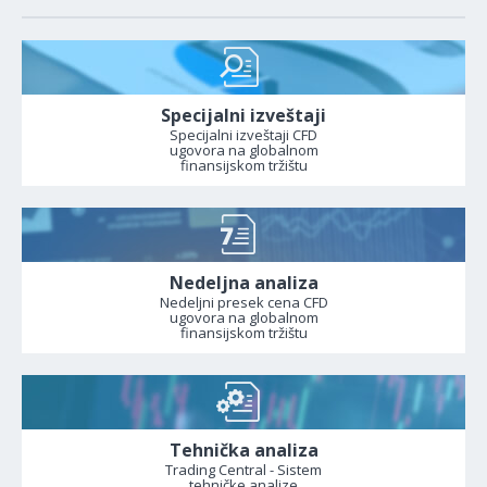
Specijalni izveštaji
Specijalni izveštaji CFD
ugovora na globalnom
finansijskom tržištu
Nedeljna analiza
Nedeljni presek cena CFD
ugovora na globalnom
finansijskom tržištu
Tehnička analiza
Trading Central - Sistem
tehničke analize